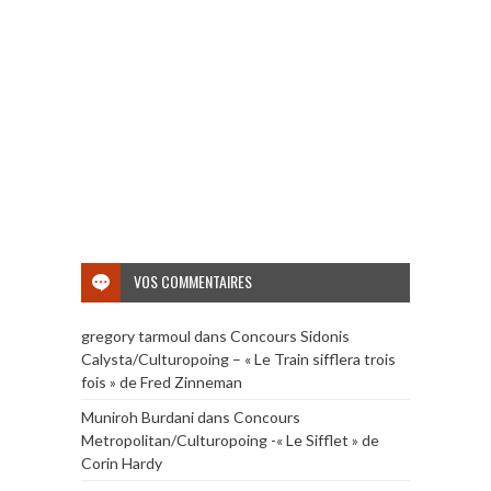
VOS COMMENTAIRES
gregory tarmoul
dans
Concours Sidonis
Calysta/Culturopoing – « Le Train sifflera trois
fois » de Fred Zinneman
Muniroh Burdani
dans
Concours
Metropolitan/Culturopoing -« Le Sifflet » de
Corin Hardy