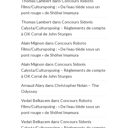
Thomas Lambert
dans
Concours Roboto
Films/Culturopoing : « De l’eau tiède sous un
pont rouge » de Shōhei Imamura
Thomas Lambert
dans
Concours Sidonis
Calysta/Culturopoing – Règlements de compte
à OK Corral de John Sturges
Alain Mignon
dans
Concours Roboto
Films/Culturopoing : « De l’eau tiède sous un
pont rouge » de Shōhei Imamura
Alain Mignon
dans
Concours Sidonis
Calysta/Culturopoing – Règlements de compte
à OK Corral de John Sturges
Arnaud Alary
dans
Christopher Nolan – The
Odyssey
Vedat Belkacem
dans
Concours Roboto
Films/Culturopoing : « De l’eau tiède sous un
pont rouge » de Shōhei Imamura
Vedat Belkacem
dans
Concours Sidonis
Calysta/Culturopoing – Règlements de compte