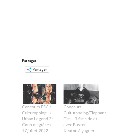
Partager
Partager
Concours ESC /
Concours
Culturopoing : «
Culturopoing/Elephant
Urban Legend 2 :
Film – 3 films de et
Coup de grâce »
avec Buster
17 juillet 2022
Keaton à gagner