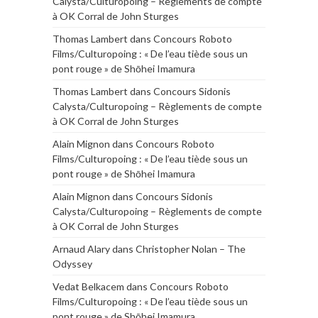
Calysta/Culturopoing – Règlements de compte
à OK Corral de John Sturges
Thomas Lambert
dans
Concours Roboto
Films/Culturopoing : « De l’eau tiède sous un
pont rouge » de Shōhei Imamura
Thomas Lambert
dans
Concours Sidonis
Calysta/Culturopoing – Règlements de compte
à OK Corral de John Sturges
Alain Mignon
dans
Concours Roboto
Films/Culturopoing : « De l’eau tiède sous un
pont rouge » de Shōhei Imamura
Alain Mignon
dans
Concours Sidonis
Calysta/Culturopoing – Règlements de compte
à OK Corral de John Sturges
Arnaud Alary
dans
Christopher Nolan – The
Odyssey
Vedat Belkacem
dans
Concours Roboto
Films/Culturopoing : « De l’eau tiède sous un
pont rouge » de Shōhei Imamura