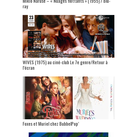
Mikio Naruse – « Nuages flottants » (1955) / Blu-
ray
WIVES (1975) au ciné-club Le 7e genre/Retour à
l’écran
Foxes et Muriel chez BubbelPop’