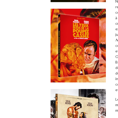
N
r
c
à
c
e
j
N
c
e
O
B
d
d
i
c
e
L
m
m