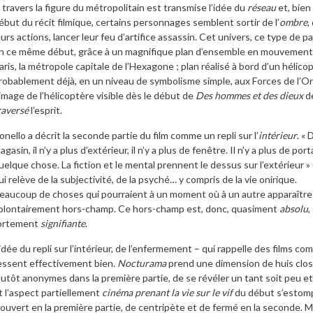
 travers la figure du métropolitain est transmise l’idée du
réseau
et, bien 
ébut du récit filmique, certains personnages semblent sortir de l’
ombre
,
eurs actions, lancer leur feu d’artifice assassin. Cet univers, ce type de 
n ce même début, grâce à un magnifique plan d’ensemble en mouvement 
aris, la métropole capitale de l’Hexagone ; plan réalisé à bord d’un hélic
robablement déjà, en un niveau de symbolisme simple, aux Forces de l’Ord
’image de l’hélicoptère visible dès le début de
Des hommes et des dieux
de
raversé
l’esprit.
onello a décrit la seconde partie du film comme un repli sur l’
intérieur
. «
agasin, il n’y a plus d’extérieur, il n’y a plus de fenêtre. Il n’y a plus de por
uelque chose. La fiction et le mental prennent le dessus sur l’extérieur » (
ui relève de la subjectivité, de la psyché… y compris de la vie onirique.
eaucoup de choses qui pourraient à un moment où à un autre apparaître
olontairement hors-champ. Ce hors-champ est, donc, quasiment
absolu
,
ortement
signifiante
.
’idée du repli sur l’intérieur, de l’enfermement – qui rappelle des films c
essent effectivement bien.
Nocturama
prend une dimension de huis clos
lutôt anonymes dans la première partie, de se révéler un tant soit peu et 
t l’aspect partiellement
cinéma
prenant la vie sur le vif
du début s’estompe
’ouvert en la première partie, de centripète et de fermé en la seconde. Ma