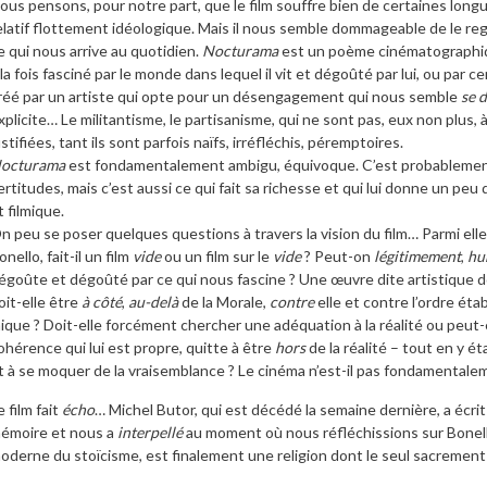
ous pensons, pour notre part, que le film souffre bien de certaines long
elatif flottement idéologique. Mais il nous semble dommageable de le regar
e qui nous arrive au quotidien.
Nocturama
est un poème cinématographi
 la fois fasciné par le monde dans lequel il vit et dégoûté par lui, ou par 
réé par un artiste qui opte pour un désengagement qui nous semble
se 
xplicite… Le militantisme, le partisanisme, qui ne sont pas, eux non plus, à
ustifiées, tant ils sont parfois naïfs, irréfléchis, péremptoires.
octurama
est fondamentalement ambigu, équivoque. C’est probablement
ertitudes, mais c’est aussi ce qui fait sa richesse et qui lui donne un peu
t filmique.
n peu se poser quelques questions à travers la vision du film… Parmi ell
onello, fait-il un film
vide
ou un film sur le
vide
? Peut-on
légitimement
,
hu
égoûte et dégoûté par ce qui nous fascine ? Une œuvre dite artistique doi
oit-elle être
à côté
,
au-delà
de la Morale,
contre
elle et contre l’ordre étab
nique ? Doit-elle forcément chercher une adéquation à la réalité ou peut
ohérence qui lui est propre, quitte à être
hors
de la réalité – tout en y é
t à se moquer de la vraisemblance ? Le cinéma n’est-il pas fondamental
e film fait
écho
… Michel Butor, qui est décédé la semaine dernière, a écr
émoire et nous a
interpellé
au moment où nous réfléchissions sur Bonello
oderne du stoïcisme, est finalement une religion dont le seul sacrement e