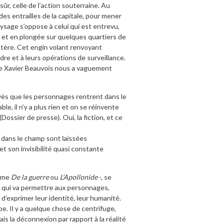
sûr, celle de l’action souterraine. Au
 des entrailles de la capitale, pour mener
paysage s’oppose à celui qui est entrevu,
et en plongée sur quelques quartiers de
optère. Cet engin volant renvoyant
re et à leurs opérations de surveillance.
 Xavier Beauvois nous a vaguement
 Dès que les personnages rentrent dans le
table, il n’y a plus rien et on se réinvente
Dossier de presse). Oui, la fiction, et ce
 dans le champ sont laissées
 et son invisibilité quasi constante
omme
De la guerre
ou
L’Apollonide
-, se
 qui va permettre aux personnages,
d’exprimer leur identité, leur humanité.
. Il y a quelque chose de centrifuge,
is la déconnexion par rapport à la réalité