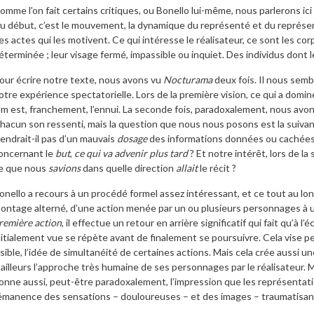
omme l’on fait certains critiques, ou Bonello lui-même, nous parlerons ici d
u début, c’est le mouvement, la dynamique du représenté et du représen
es actes qui les motivent. Ce qui intéresse le réalisateur, ce sont les cor
éterminée ; leur visage fermé, impassible ou inquiet. Des individus dont 
our écrire notre texte, nous avons vu
Nocturama
deux fois. Il nous semb
otre expérience spectatorielle. Lors de la première vision, ce qui a domin
ilm est, franchement, l’ennui. La seconde fois, paradoxalement, nous avo
hacun son ressenti, mais la question que nous nous posons est la suivan
iendrait-il pas d’un mauvais
dosage
des informations données ou cachées,
oncernant le
but
,
ce qui va advenir plus tard
? Et notre intérêt, lors de la
e que nous
savions
dans quelle direction
allait
le récit ?
onello a recours à un procédé formel assez intéressant, et ce tout au long
ontage alterné, d’une action menée par un ou plusieurs personnages à une
remière action
, il effectue un retour en arrière significatif qui fait qu’à l’
nitialement vue se répète avant de finalement se poursuivre. Cela vise peu
isible, l’idée de simultanéité de certaines actions. Mais cela crée aussi 
’ailleurs l’approche très humaine de ses personnages par le réalisateur.
onne aussi, peut-être paradoxalement, l’impression que les représentat
émanence des sensations – douloureuses – et des images – traumatisant