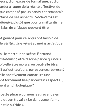
ueurs, d’un excès de formalisme, et d’un
der à l’aune de la réalité effective, de
que composé par un dandy contemporain
certains de ses aspects.
Nocturama
est
défendre
, plutôt que pour un militantisme
 l’abri de critiques pouvant être
 gênant pour ceux qui ont besoin de
 de
vérité
… Une
vérité
au moins artistique
es : le metteur en scène, Bertrand
mainement
, être fasciné par ce qui nous
t-elle être morale, ou peut-elle être,
li qui est toujours, par essence, répressif,
-elle positivement construire une
tant forcément liée par certains aspects -,
ement amphibologique ?
it cette phrase qui nous est revenue en
 et son travail : « Le dandysme, forme
st le suicide ».