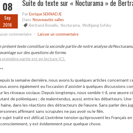
Suite du texte sur « Nocturama » de Bertr
08
Par
Enrique SEKNADJE
Sep
Dans
Nouveautés salles
2016
Bertrand Bonello
,
Nocturama
,
Wolfgang Sofsky
ucun commentaire
-
Laisser un commentaire
e présent texte constitue la seconde partie de notre analyse de
Nocturam
avantage sur des questions de forme.
a première partie est en lecture ICI.
**
epuis la semaine dernière, nous avons lu quelques articles concernant ce
ous avons également eu l’occasion d’
assister
à quelques discussions con
ur les réseaux sociaux. Depuis longtemps, nous semble-t-il, une œuvre 
utant de polémiques ; de malentendus, aussi, entre les débatteurs. Une te
a haine, dans les réactions des détracteurs de l’œuvre. Sans parler des 
ersonnes affirmant sans scrupules ne pas avoir vu le film.
e sujet traité est
délicat
. L’extrême tension qu’éprouvent les Français e
nconsciemment, y est évidemment pour quelque chose.