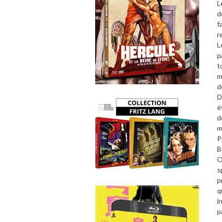
L
d
f
r
L
p
t
m
d
D
é
d
m
P
B
O
s
p
q
i
p