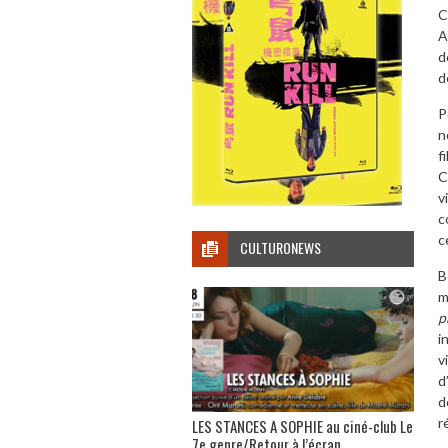
C
A
d
d
P
n
f
C
v
c
c
CULTURONEWS
B
m
p
i
v
d
d
r
LES STANCES A SOPHIE au ciné-club Le
7e genre/Retour à l’écran