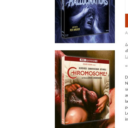
A
L
d
L
*
D
N
s
a
l
p
L
i