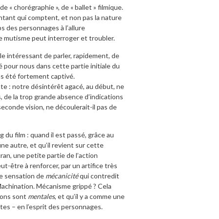
e « chorégraphie », de « ballet » filmique.
tant qui comptent, et non pas la nature
ps des personnages à l’allure
le mutisme peut interroger et troubler.
le intéressant de parler, rapidement, de
é pour nous dans cette partie initiale du
ns été fortement captivé.
te : notre désintérêt agacé, au début, ne
 de la trop grande absence d’indications
 seconde vision, ne découlerait-il pas de
 du film : quand il est passé, grâce au
 autre, et qu’il revient sur cette
écran, une petite partie de l’action
t-être à renforcer, par un artifice très
une sensation de
mécanicité
qui contredit
 Machination. Mécanisme grippé ? Cela
ions sont
mentales
, et qu’il y a comme une
es – en l’esprit des personnages.