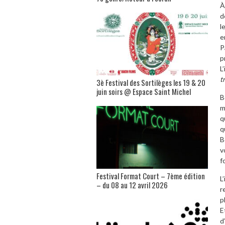
À
d
l
e
P
p
L
t
3è Festival des Sortilèges les 19 & 20
juin soirs @ Espace Saint Michel
B
m
q
q
B
v
f
Festival Format Court – 7ème édition
L
– du 08 au 12 avril 2026
r
p
E
d