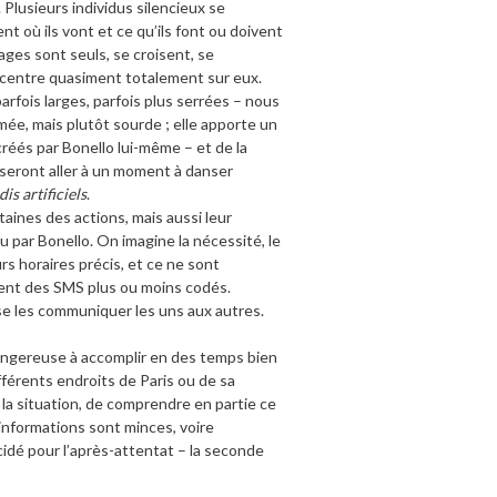
Plusieurs individus silencieux se
t où ils vont et ce qu’ils font ou doivent
ages sont seuls, se croisent, se
ncentre quasiment totalement sur eux.
fois larges, parfois plus serrées – nous
ée, mais plutôt sourde ; elle apporte un
réés par Bonello lui-même – et de la
isseront aller à un moment à danser
is artificiels
.
taines des actions, mais aussi leur
 par Bonello. On imagine la nécessité, le
s horaires précis, et ce ne sont
ent des SMS plus ou moins codés.
e les communiquer les uns aux autres.
angereuse à accomplir en des temps bien
fférents endroits de Paris ou de sa
 la situation, de comprendre en partie ce
 informations sont minces, voire
cidé pour l’après-attentat – la seconde