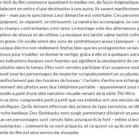
e récit du film commence quasiment in medias res, de façon énigmatique. 
éplacent en métro d’une destination à une autre. Ils savent manifestemen
aire – mais pas le spectateur. Leur démarche est volontaire. Ces personn
ejoignent, se séparent, se retrouvent. La caméra les accompagne, se co
es champs-contrechamps sont rares. Le montage crée des alternances par
arlons de vitesse et de rythme. La musique est tantôt calme tantôt rythm
on grave. On oscille entre des sons de synthétiseurs assez
classiques
– c
usique électro non réellement
festive
, bien que les protagonistes se la
essus pour s’oublier, se donner le vertige, grâce à elle et à quelques
parad
es indications horaires sont fournies qui signifient la simultanéité de cer
volution dans le temps. Elles sont censées participer d’un suspense voulu
evoir pour les personnages de respecter scrupuleusement un ou plusieur
anifestement pas des horaires de bureau ! Certains d’entre eux échang
rennent des photos avec leur téléphone portable – apparemment pour s
onello a parlé d’une idée narrativo-visuelle venant de la série
The Wire
.
n va donc comprendre petit à petit que ces individus ont une mission d
pécifiques. Qu’ils doivent effectuer des actions de type terroriste, en di
roche banlieue. Des flashbacks vont surgir, permettant d’éclaircir un peu
ue ces personnages sont censés faire, pourquoi ils le font – même si les
nexistantes -, comment ils se sont préparés, et ce qu’est-ce qu’ils ont dé
artie du film est ainsi annoncée, évoquée.