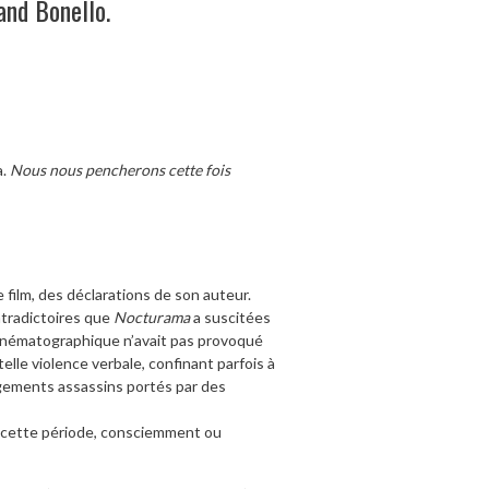
and Bonello.
a.
Nous nous pencherons cette fois
 film, des déclarations de son auteur.
tradictoires que
Nocturama
a suscitées
cinématographique n’avait pas provoqué
lle violence verbale, confinant parfois à
jugements assassins portés par des
n cette période, consciemment ou