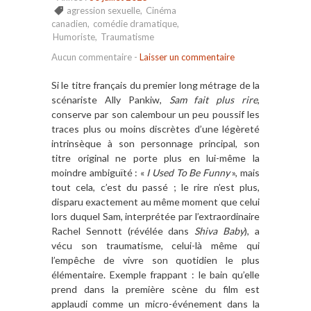
agression sexuelle
,
Cinéma
canadien
,
comédie dramatique
,
Humoriste
,
Traumatisme
Aucun commentaire
-
Laisser un commentaire
Si le titre français du premier long métrage de la
scénariste Ally Pankiw,
Sam fait plus rire
,
conserve par son calembour un peu poussif les
traces plus ou moins discrètes d’une légèreté
intrinsèque à son personnage principal, son
titre original ne porte plus en lui-même la
moindre ambiguïté : «
I Used To Be Funny
», mais
tout cela, c’est du passé ; le rire n’est plus,
disparu exactement au même moment que celui
lors duquel Sam, interprétée par l’extraordinaire
Rachel Sennott (révélée dans
Shiva Baby
), a
vécu son traumatisme, celui-là même qui
l’empêche de vivre son quotidien le plus
élémentaire. Exemple frappant : le bain qu’elle
prend dans la première scène du film est
applaudi comme un micro-événement dans la