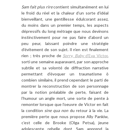
Sam fait plus rire
contient simultanément en lui
le froid du réel et la chaleur d’un sorte d’idéal
bienveillant, une gentillesse édulcorant assez,
du moins dans un premier temps, les aspects
dépressifs du long métrage que nous devinons
instinctivement pour ne pas faire d’abord un
peu peur, laissant poindre une stratégie
d’évitement de son sujet. Il n’en est finalement
rien ; très proche de
Sorry, Baby
d’Eva Victor
,
sorti une semaine auparavant, par son approche
subtile et sa volonté de diffraction narrative
permettant d’évoquer un traumatisme ô
combien similaire, il prend cependant le parti de
montrer la reconstruction de son personnage
par la notion préalable de perte, faisant de
l’humour un angle mort, une sorte de pente à
remonter lorsque que l’oeuvre de Victor en fait
la condition
sine qua non
du retour à la vie. La
première perte que nous propose Ally Pankiw,
c’est celle de Brooke (Olga Petsa), jeune
adolescente rebelle dont Sam apprend la