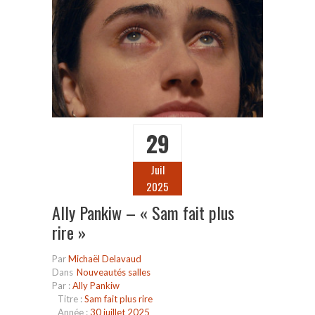
29
Juil
2025
Ally Pankiw – « Sam fait plus
rire »
Par
Michaël Delavaud
Dans
Nouveautés salles
Par :
Ally Pankiw
Titre :
Sam fait plus rire
Année :
30 juillet 2025