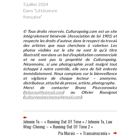
3 juillet 2024
Dans "Littérature
française"
© Tous droits réservés. Culturopoing.com est un site
intégralement bénévole (Association de loi 1901) et
respecte les droits d’auteur, dans le respect du travail
des artistes que nous cherchons à valoriser. Les
photos visibles sur le site ne sont là qu’à titre
illustratif, non dans un but d’exploitation commerciale
et ne sont pas la propriété de Culturopoing.
Néanmoins, si une photographie avait malgré tout
échappé à notre contrôle, elle sera de fait enlevée
immédiatement. Nous comptons sur la bienveillance
et vigilance de chaque lecteur – anonyme,
distributeur, attaché de presse, artiste, photographe.
Merci de contacter Bruno Piszczorowicz
(
lebornu@hotmail.com
) ou Olivier Rossignot
(
culturopoingcinema@gmail.com
).
Johnnie To – « Running Out Of Time » / Johnnie To, Law
Wing-Cheong – « Running Out Of Time 2 »
Pia Marais – « Transamazonia »