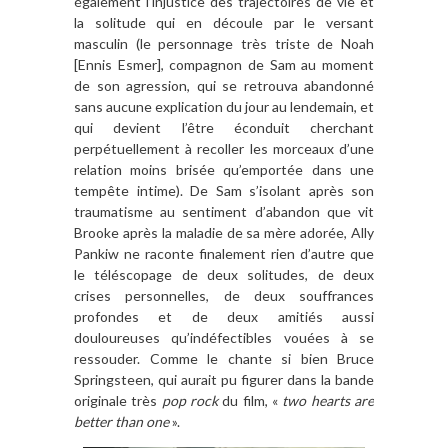
également l’injustice des trajectoires de vie et
la solitude qui en découle par le versant
masculin (le personnage très triste de Noah
[Ennis Esmer], compagnon de Sam au moment
de son agression, qui se retrouva abandonné
sans aucune explication du jour au lendemain, et
qui devient l’être éconduit cherchant
perpétuellement à recoller les morceaux d’une
relation moins brisée qu’emportée dans une
tempête intime). De Sam s’isolant après son
traumatisme au sentiment d’abandon que vit
Brooke après la maladie de sa mère adorée, Ally
Pankiw ne raconte finalement rien d’autre que
le téléscopage de deux solitudes, de deux
crises personnelles, de deux souffrances
profondes et de deux amitiés aussi
douloureuses qu’indéfectibles vouées à se
ressouder. Comme le chante si bien Bruce
Springsteen, qui aurait pu figurer dans la bande
originale très
pop rock
du film, «
two hearts are
better than one
».