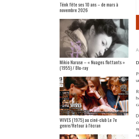
Tënk fête ses 10 ans – de mars à
novembre 2026
A
Mikio Naruse – « Nuages flottants »
D
(1955) / Blu-ray
P
u
R
h
c
D
WIVES (1975) au ciné-club Le 7e
c
genre/Retour à l’écran
o
r