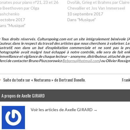
onates pour piano n°21, 23 et 26
Dvořák, Grieg et Brahms par Claire
e Beethoven par Olga
Chevallier et Jos Van Immerseel
ashchenko
10 septembre 2017
 octobre 2017
Dans "Musique"
ans "Musique"
 Tous droits réservés. Culturopoing.com est un site intégralement bénévole (As
’auteur, dans le respect du travail des artistes que nous cherchons à valoriser. Les 
llustratif, non dans un but d’exploitation commerciale et ne sont pas la p
hotographie avait malgré tout échappé à notre contrôle, elle sera de fait 
ienveillance et vigilance de chaque lecteur – anonyme, distributeur, attaché de pr
erci de contacter Bruno Piszczorowicz (
lebornu@hotmail.com
) ou Olivier Rossign
Suite du texte sur « Nocturama » de Bertrand Bonello.
Frank
A propos de Axelle GIRARD
Voir les articles de Axelle GIRARD
→