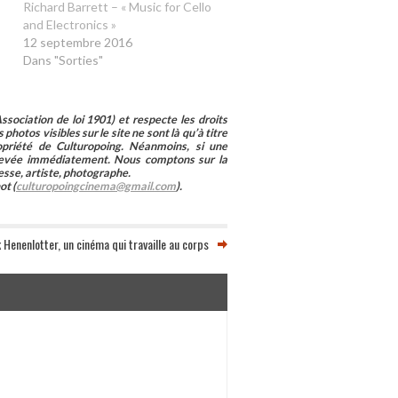
Richard Barrett – « Music for Cello
and Electronics »
12 septembre 2016
Dans "Sorties"
sociation de loi 1901) et respecte les droits
photos visibles sur le site ne sont là qu’à titre
ropriété de Culturopoing. Néanmoins, si une
enlevée immédiatement. Nous comptons sur la
esse, artiste, photographe.
ot (
culturopoingcinema@gmail.com
).
 Henenlotter, un cinéma qui travaille au corps