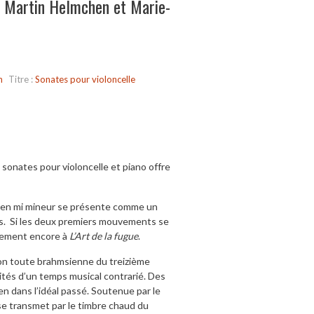
r Martin Helmchen et Marie-
n
Titre :
Sonates pour violoncelle
 sonates pour violoncelle et piano offre
te en mi mineur se présente comme un
s. Si les deux premiers mouvements se
blement encore à
L’Art de la fugue
.
tion toute brahmsienne du treizième
ités d’un temps musical contrarié. Des
en dans l’idéal passé. Soutenue par le
e se transmet par le timbre chaud du