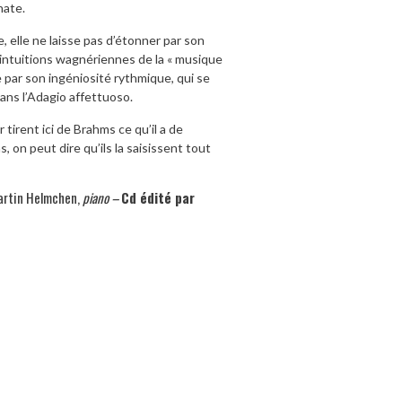
nate.
, elle ne laisse pas d’étonner par son
intuitions wagnériennes de la « musique
e par son ingéniosité rythmique, qui se
ans l’Adagio affettuoso.
tirent ici de Brahms ce qu’il a de
s, on peut dire qu’ils la saisissent tout
rtin Helmchen,
piano –
Cd édité par