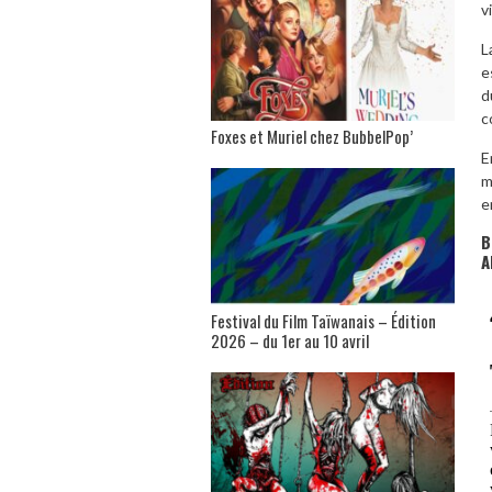
v
L
e
d
c
Foxes et Muriel chez BubbelPop’
E
m
e
B
A
Festival du Film Taïwanais – Édition
2026 – du 1er au 10 avril