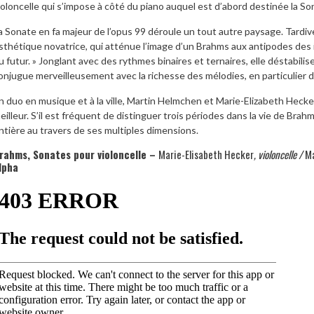
ioloncelle qui s’impose à côté du piano auquel est d’abord destinée la So
a Sonate en fa majeur de l’opus 99 déroule un tout autre paysage. Tardive
sthétique novatrice, qui atténue l’image d’un Brahms aux antipodes des 
u futur. » Jonglant avec des rythmes binaires et ternaires, elle déstabilis
onjugue merveilleusement avec la richesse des mélodies, en particulier d
n duo en musique et à la ville, Martin Helmchen et Marie-Elizabeth Hecker 
eilleur. S’il est fréquent de distinguer trois périodes dans la vie de Brahm
ntière au travers de ses multiples dimensions.
rahms
, Sonates pour violoncelle –
Marie-Elisabeth Hecker
, violoncelle /
Ma
lpha