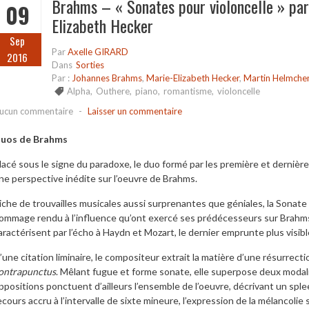
Brahms – « Sonates pour violoncelle » pa
09
Elizabeth Hecker
Sep
Par
Axelle GIRARD
2016
Dans
Sorties
Par :
Johannes Brahms
,
Marie-Elizabeth Hecker
,
Martin Helmche
Alpha
,
Outhere
,
piano
,
romantisme
,
violoncelle
ucun commentaire
-
Laisser un commentaire
uos de Brahms
lacé sous le signe du paradoxe, le duo formé par les première et dernière
ne perspective inédite sur l’oeuvre de Brahms.
iche de trouvailles musicales aussi surprenantes que géniales, la Sona
ommage rendu à l’influence qu’ont exercé ses prédécesseurs sur Brahm
aractérisent par l’écho à Haydn et Mozart, le dernier emprunte plus visi
’une citation liminaire, le compositeur extrait la matière d’une résurrec
ontrapunctus
. Mêlant fugue et forme sonate, elle superpose deux modal
ppositions ponctuent d’ailleurs l’ensemble de l’oeuvre, décrivant un sple
ecours accru à l’intervalle de sixte mineure, l’expression de la mélancoli