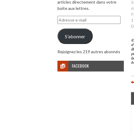
articles directement dans votre
S
d
boite aux lettres.
P
Adresse
1
e-
D
mail
S'abonner
©
d
i
Rejoignez les 219 autres abonnés
p
b
M
FACEBOOK