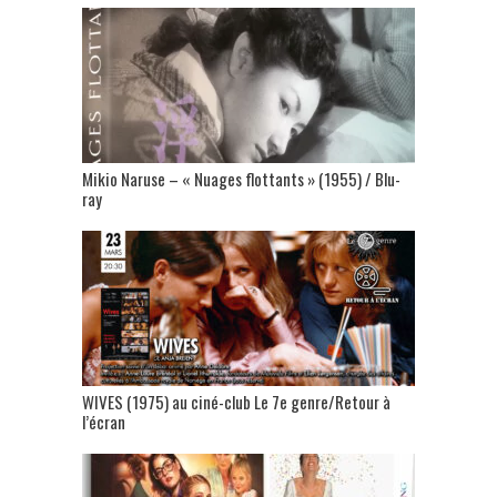
Mikio Naruse – « Nuages flottants » (1955) / Blu-
ray
WIVES (1975) au ciné-club Le 7e genre/Retour à
l’écran