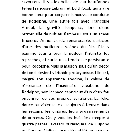
savoureux. Il y a les belles de jour bouffonnes
telles Françoise Lebrun, et Édith Scob qui a viré
bonne sœur pour conjurer la mauvaise conduite
de Rodolphe. Une autre fois avec Françoise
Arnoul, la gravité l’emporte, lors d’une
retrouvaille de nuit au flambeau, sous un sceau
tragique. Annie Cordy, remarquable, participe
d’une des meilleures scènes du film. Elle y
exprime tour à tour la pudeur, l’intimité, les
reproches, et surtout sa tendresse persistante
pour Rodolphe. Mais la maison, plus qu’un décor
de fond, devient véritable protagoniste. Elle est,
malgré son apparence anodine, la caisse de
résonance de l’imaginaire vagabond de
Rodolphe, soit l’espace capricieux d’un vieux fou
prisonnier de ses propres sortilèges. La folie,
douce ou violente, est toujours à l’œuvre dans
les recoins, les ombres, leurs grossissements
déformants. On y voit les huissiers ramper à
quatre-pattes, avatars burlesques de Dupond
et Dupont (Julien Lucq dédoublé), ou encore