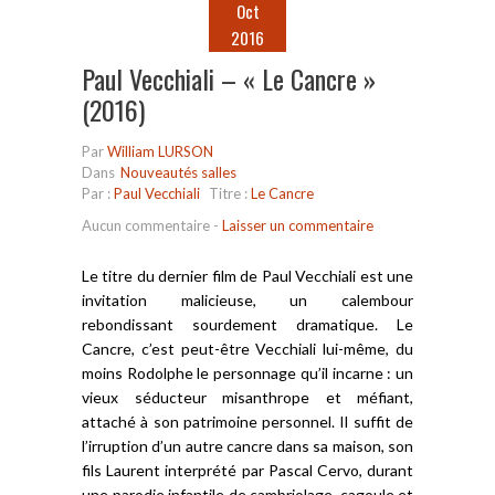
Oct
2016
Paul Vecchiali – « Le Cancre »
(2016)
Par
William LURSON
Dans
Nouveautés salles
Par :
Paul Vecchiali
Titre :
Le Cancre
Aucun commentaire
-
Laisser un commentaire
Le titre du dernier film de Paul Vecchiali est une
invitation malicieuse, un calembour
rebondissant sourdement dramatique. Le
Cancre, c’est peut-être Vecchiali lui-même, du
moins Rodolphe le personnage qu’il incarne : un
vieux séducteur misanthrope et méfiant,
attaché à son patrimoine personnel. Il suffit de
l’irruption d’un autre cancre dans sa maison, son
fils Laurent interprété par Pascal Cervo, durant
une parodie infantile de cambriolage, cagoule et