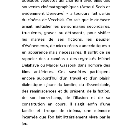
quelques vedettes qui charrient avec elles des
souvenirs cinématographiques (Arnoul, Scob et
évidemment Deneuve) – a toujours fait partie
du cinéma de Vecchiali. On sait que le cinéaste
aimait multiplier les personnages secondaires,
truculents, graves ou détonants, pour vivifier
les marges de ses fictions, les peupler
d’évènements, de micro-récits « anecdotiques »
en apparence mais nécessaires. Il suffit de se
rappeler des « caméos » des regrettés Michel
Delahaye ou Marcel Gassouk dans nombre des
films antérieurs. Ces saynètes participent
encore aujourd’hui d’un travail et d’un plaisir
dialectique : jouer du familier, du dissemblable,
des réminiscences et du présent, de la fiction,
de son hors-champ, de l’illusion et de sa
constitution en cours. Il s’agit enfin d’une
famille et troupe de cinéma, une mémoire
incarnée que l’on fait littéralement vivre par le
jeu.