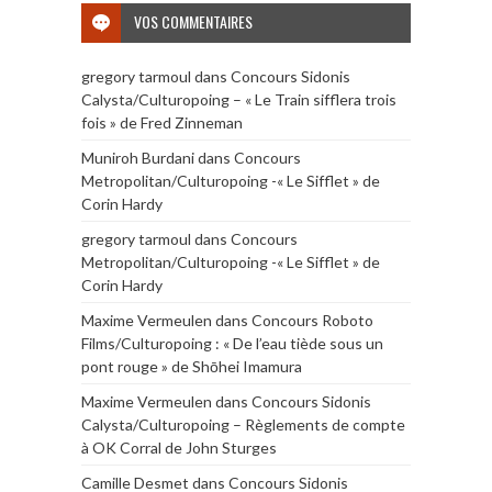
VOS COMMENTAIRES
gregory tarmoul
dans
Concours Sidonis
Calysta/Culturopoing – « Le Train sifflera trois
fois » de Fred Zinneman
Muniroh Burdani
dans
Concours
Metropolitan/Culturopoing -« Le Sifflet » de
Corin Hardy
gregory tarmoul
dans
Concours
Metropolitan/Culturopoing -« Le Sifflet » de
Corin Hardy
Maxime Vermeulen
dans
Concours Roboto
Films/Culturopoing : « De l’eau tiède sous un
pont rouge » de Shōhei Imamura
Maxime Vermeulen
dans
Concours Sidonis
Calysta/Culturopoing – Règlements de compte
à OK Corral de John Sturges
Camille Desmet
dans
Concours Sidonis