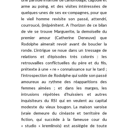
arme au poing, et des visites intéressées de
quelques-unes de ses ex-compagnes, pour que
le vieil homme revisite son passé, attendri,
courroucé, (im)pénitent. A l’horizon de ce bilan
de vie se trouve Marguerite, la demoiselle du
premier amour (Catherine Deneuve) que
Rodolphe aimerait revoir avant de boucler la
ronde. L’intrigue se noue dans un tressage de
relations et d’épisodes très colorés : les
retrouvailles conflictuelles du père et du fils,
prétexte à une « re » connaissance sur le tard ;
l’introspection de Rodolphe qui solde son passé
amoureux au rythme des réapparitions des
femmes aimées ; et dans les marges, les
intrusions répétées d’huissiers et autres
inquisiteurs du RSI qui en veulent au capital
modeste du vieux bougon. La maison varoise
(vraie demeure du cinéaste et territoire de
fiction, qui succède à la fameuse cour du
« studio » kremlinois) est assiégée de toute