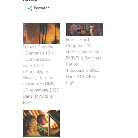
Partager
Francis Ford
Coppola – "3
Francis Coppola –
chefs-d'œuvre en
« Dementia 13 » /
DVD/Blu-Ray chez
« Conversation
Pathé"
secrète » /
4 décembre 2013
« Apocalypse
Dans "DVD/Blu-
Now » [ Editions
Ray"
restaurées UHD]
13 novembre 2025
Dans "DVD/Blu-
Ray"