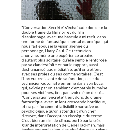
"Conversation Secrète" s’échafaude donc sur la
double trame du film noir et du film
d’espionnage, avec une bascule à mi récit, dans
une forme de fantastique mental et onirique qui
nous fait épouser la vision aliénée du
personnage, Harry Caul. Ce technicien
anonyme, mène une expérience urbaine
d’autant plus solitaire, qu’elle semble renforcée
par sa clandestinité et par le rapport, aussi
déshumanisé que médiatisé, qu’il entretient
avec ses proies ou ses commanditaires. C’est
l’horreur croissante de sa fonction, celle du
technicien-automate enfermé dans son bocal,
qui, avivée par un semblant d’empathie humaine
pour ses victimes, finit par avoir raison de lui…
"Conversation Secrète" tient donc du drame
fantastique, avec un lent crescendo horrifique,
et n’a pas forcément la lisibilité narrative ou
psychologique qu’on attendrait d’un chef
d’œuvre, dans l’acception classique du terme.
C’est bien un film de climax, porté par la très
grande interprétation de Gene Hackman, mais
également par les boucles obsédantes du piano