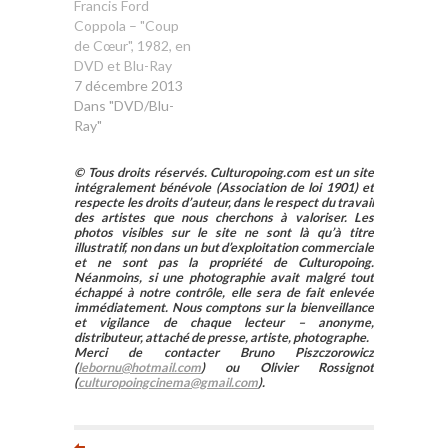
Francis Ford
Coppola – "Coup
de Cœur", 1982, en
DVD et Blu-Ray
7 décembre 2013
Dans "DVD/Blu-
Ray"
© Tous droits réservés. Culturopoing.com est un site
intégralement bénévole (Association de loi 1901) et
respecte les droits d’auteur, dans le respect du travail
des artistes que nous cherchons à valoriser. Les
photos visibles sur le site ne sont là qu’à titre
illustratif, non dans un but d’exploitation commerciale
et ne sont pas la propriété de Culturopoing.
Néanmoins, si une photographie avait malgré tout
échappé à notre contrôle, elle sera de fait enlevée
immédiatement. Nous comptons sur la bienveillance
et vigilance de chaque lecteur – anonyme,
distributeur, attaché de presse, artiste, photographe.
Merci de contacter Bruno Piszczorowicz
(
lebornu@hotmail.com
) ou Olivier Rossignot
(
culturopoingcinema@gmail.com
).