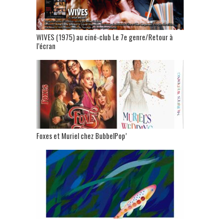
WIVES (1975) au ciné-club Le 7e genre/Retour à
l’écran
Foxes et Muriel chez BubbelPop’