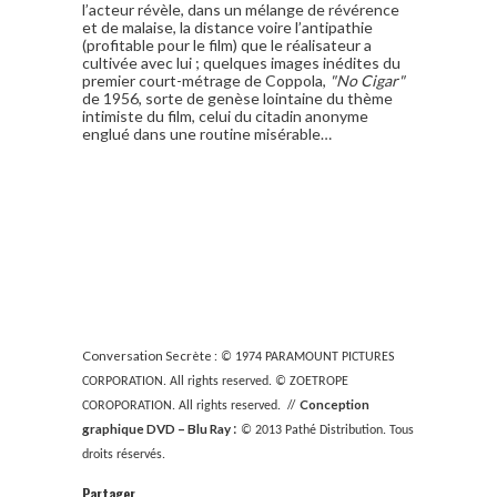
l’acteur révèle, dans un mélange de révérence
et de malaise, la distance voire l’antipathie
(profitable pour le film) que le réalisateur a
cultivée avec lui ; quelques images inédites du
premier court-métrage de Coppola,
"No Cigar"
de 1956, sorte de genèse lointaine du thème
intimiste du film, celui du citadin anonyme
englué dans une routine misérable…
Conversation Secrète :
© 1974 PARAMOUNT PICTURES
CORPORATION.
All rights reserved.
© ZOETROPE
//
Conception
COROPORATION. All rights reserved.
:
graphique DVD – Blu Ray
© 2013 Pathé Distribution. Tous
droits réservés.
Partager