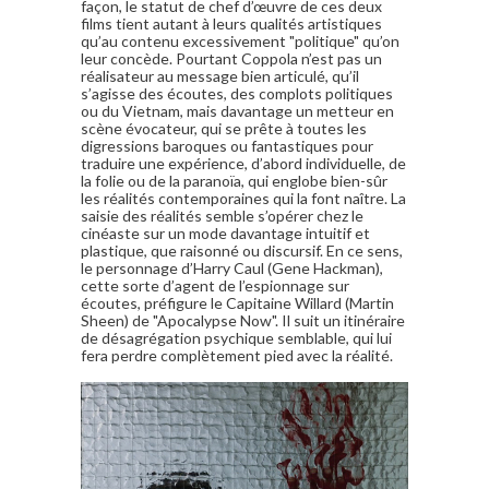
façon, le statut de chef d’œuvre de ces deux
films tient autant à leurs qualités artistiques
qu’au contenu excessivement "politique" qu’on
leur concède. Pourtant Coppola n’est pas un
réalisateur au message bien articulé, qu’il
s’agisse des écoutes, des complots politiques
ou du Vietnam, mais davantage un metteur en
scène évocateur, qui se prête à toutes les
digressions baroques ou fantastiques pour
traduire une expérience, d’abord individuelle, de
la folie ou de la paranoïa, qui englobe bien-sûr
les réalités contemporaines qui la font naître. La
saisie des réalités semble s’opérer chez le
cinéaste sur un mode davantage intuitif et
plastique, que raisonné ou discursif. En ce sens,
le personnage d’Harry Caul (Gene Hackman),
cette sorte d’agent de l’espionnage sur
écoutes, préfigure le Capitaine Willard (Martin
Sheen) de "Apocalypse Now". Il suit un itinéraire
de désagrégation psychique semblable, qui lui
fera perdre complètement pied avec la réalité.