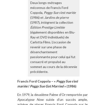
Deux longs-métrages
méconnus de Francis Ford
Coppola,
Peggy Sue s’est mariée
(1986) et
Jardins de pierre
(1987), intègrent la collection
Édition Prestige Limitée
(également disponibles en Blu-
Ray et DVD individuels) de
Carlotta Films. L’occasion de
revenir sur une phase de
désenchantement
passionnante pour celui qui fut
consacré et propulsé au
sommet au cours de la décennie
précédente.
Francis Ford Coppola – «
Peggy Sue s’est
mariée
/
Peggy Sue Got Married
» (1986)
En 1979, la deuxième Palme d’Or remportée par
Apocalypse Now
suivie d’un succès ample,
achève de placer Francis Ford Coppola sur le