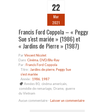
22
Mar
2021
Francis Ford Coppola – « Peggy
Sue s’est mariée » (1986) et
« Jardins de Pierre » (1987)
Par
Vincent Nicolet
Dans
Cinéma
,
DVD/Blu-Ray
Par :
Francis Ford Coppola
Titre :
Jardins de pierre
,
Peggy Sue
s'est mariée
Année :
1986
,
1987
Années 80
,
cinéma americain
,
comédie de remariage
,
Drame
,
guerre
du Vietnam
Aucun commentaire
-
Laisser un commentaire