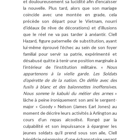
et douloureusement sa lucidité afin d’encaisser
la nouvelle. Plus tard, alors que son mariage
coïncide avec une montée en grade, cela
précède son départ pour le Vietnam, nourri
d’idéaux (le rêve de décorations) et d’illusions
que le réel ne va pas tarder à anéantir. Clell
Hazard, figure paternelle de substitution, ayant
lui-même éprouvé l’échec au sein de son foyer
familial pour servir sa patrie, expérimenté et
désabusé quitte à tenir une position marginale à
l’intérieur de l’institution militaire. «
Nous
appartenons à la vielle garde. Les Soldats
d’opérette de de la nation. On défile avec des
fusils à blanc et des baïonnettes inoffensives.
Nous somme le kabuki du métier des armes
»
lâche à peine ironiquement son ami le sergent-
major « Goody » Nelson (James Earl Jones) au
moment de décrire leurs activités à Arlington au
cours d’un repas alcoolisé. Rongé par la
culpabilité et son impuissance à épargner les
jeunes soldats qu’il prend sous son aile, Clell
bénéficie néanmoins d’une échappatoire venant