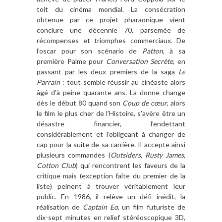
toit du cinéma mondial. La consécration
obtenue par ce projet pharaonique vient
conclure une décennie 70, parsemée de
récompenses et triomphes commerciaux. De
l’oscar pour son scénario de
Patton
, à sa
première Palme pour
Conversation Secrète
, en
passant par les deux premiers de la saga
Le
Parrain
: tout semble réussir au cinéaste alors
âgé d’à peine quarante ans. La donne change
dès le début 80 quand son
Coup de cœur
, alors
le film le plus cher de l’Histoire, s’avère être un
désastre financier, l’endettant
considérablement et l’obligeant à changer de
cap pour la suite de sa carrière. Il accepte ainsi
plusieurs commandes (
Outsiders
,
Rusty James
,
Cotton Club
) qui rencontrent les faveurs de la
critique mais (exception faîte du premier de la
liste) peinent à trouver véritablement leur
public. En 1986, il relève un défi inédit, la
réalisation de
Captain Eo
, un film futuriste de
dix-sept minutes en relief stéréoscopique 3D,