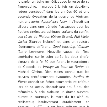
le papier un écho immédiat avec le reste de sa
filmographie. Il marque à la fois un deuxième
retour consécutif dans les années 60 et une
seconde évocation de la guerre du Vietnam,
huit ans après
Apocalypse Now
. Il s’inscrit par
ailleurs dans une période fructueuse pour les
fictions cinématographiques traitant du conflit,
aux côtés de
Platoon
(Oliver Stone),
Full Metal
Jacket
(Stanley Kubrick) et dans un registre
légèrement différent,
Good Morning, Vietnam
(Barry Levinson). Nouvelle vague de films
américains sur le sujet après les deux chefs-
d’œuvre de la fin 70 que furent le mastodonte
de Coppola et
Voyage au bout de l’enfer
de
Michael Cimino. Bien moins connu que les
œuvres précédemment évoquées,
Jardins de
Pierre
connaît un échec commercial et critique
lors de sa sortie, disparaissant peu à peu des
mémoires. À cela, s’ajoute un drame survenu
durant le tournage, la mort du fils aîné du
réalisateur, bouleversant durablement ce
dernier : «
S’il y a un long métrage que je