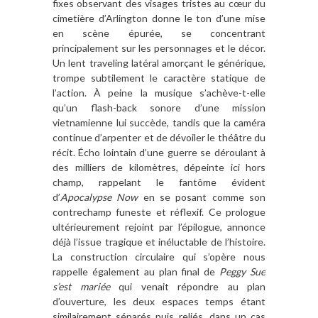
fixes observant des visages tristes au cœur du
cimetière d’Arlington donne le ton d’une mise
en scène épurée, se concentrant
principalement sur les personnages et le décor.
Un lent traveling latéral amorçant le générique,
trompe subtilement le caractère statique de
l’action. À peine la musique s’achève-t-elle
qu’un flash-back sonore d’une mission
vietnamienne lui succède, tandis que la caméra
continue d’arpenter et de dévoiler le théâtre du
récit. Écho lointain d’une guerre se déroulant à
des milliers de kilomètres, dépeinte ici hors
champ, rappelant le fantôme évident
d’
Apocalypse Now
en se posant comme son
contrechamp funeste et réflexif. Ce prologue
ultérieurement rejoint par l’épilogue, annonce
déjà l’issue tragique et inéluctable de l’histoire.
La construction circulaire qui s’opère nous
rappelle également au plan final de
Peggy Sue
s’est mariée
qui venait répondre au plan
d’ouverture, les deux espaces temps étant
similairement séparés puis reliés, dans un cas