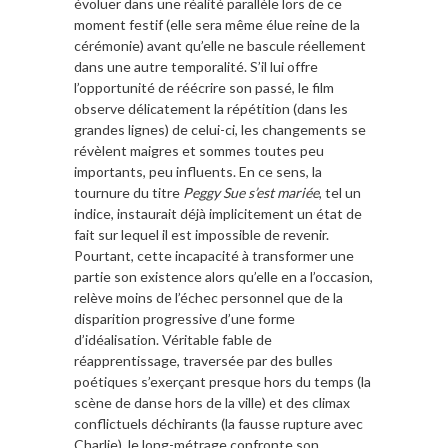
évoluer dans une réalité parallèle lors de ce
moment festif (elle sera même élue reine de la
cérémonie) avant qu’elle ne bascule réellement
dans une autre temporalité. S’il lui offre
l’opportunité de réécrire son passé, le film
observe délicatement la répétition (dans les
grandes lignes) de celui-ci, les changements se
révèlent maigres et sommes toutes peu
importants, peu influents. En ce sens, la
tournure du titre
Peggy Sue s’est mariée
, tel un
indice, instaurait déjà implicitement un état de
fait sur lequel il est impossible de revenir.
Pourtant, cette incapacité à transformer une
partie son existence alors qu’elle en a l’occasion,
relève moins de l’échec personnel que de la
disparition progressive d’une forme
d’idéalisation. Véritable fable de
réapprentissage, traversée par des bulles
poétiques s’exerçant presque hors du temps (la
scène de danse hors de la ville) et des climax
conflictuels déchirants (la fausse rupture avec
Charlie), le long-métrage confronte son