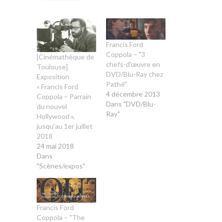
Francis Ford
Coppola – "3
[Cinémathèque de
chefs-d'œuvre en
Toulouse]
DVD/Blu-Ray chez
Exposition
Pathé"
« Francis Ford
4 décembre 2013
Coppola – Parrain
Dans "DVD/Blu-
du nouvel
Ray"
Hollywood »,
jusqu’au 1er juillet
2018
24 mai 2018
Dans
"Scènes/expos"
Francis Ford
Coppola – "The