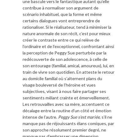
une bascule vers le fantastique autant qu’elle
contribue à normaliser son argument de
scénario inhabituel, que la forme et même
certains dialogues vont entreprendre de
rationaliser. Si le réalisateur, tend à minimiser la
nature anormale de son récit, c’est pour mieux
créer le contraste entre ce qui relève de
l’ordinaire et de l’exceptionnel, confrontant ainsi
la perception de Peggy Sue perturbée par la
redécouverte de son adolescence, à celle de
son entourage (familial, amical, amoureux), lui, en
train de vivre son quotidien. En atteste le retour
au domicile familial où s’alternent plans du
visage bouleversé de l’héroïne et vues
subjectives, visant à nous faire partager ses
sentiments mêlant crainte et émerveillement.
Les retrouvailles avec sa mère, accentuent ce
décalage entre la routine d’un côté et émotion
intense de l’autre.
Peggy Sue s’est mariée
, s’il ne
manque pas de réjouissants élans comiques, par
son approche résolument premier degré, ne
manque pas d’embrasser une dimension