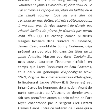
voudrais ne jamais avoir réalisé, c’est celui-ci, Je
l’ai entrepris à l’époque où j’étais en faillite, où il
me fallait tourner tous les ans afin de
rembourser mes dettes, et il m’a coûté beaucoup.
Il m’a tout pris. Je rêve souvent de n’avoir pas
réalisé Jardins de pierre, je n’aurais pas perdu
mon fils.
»
(1)
. Le casting convie plusieurs
visages familiers dans l’univers du cinéaste,
James Caan, inoubliable Sonny Corleone, déjà
présent un peu plus tôt dans
Les Gens de la
pluie
, Angelica Huston vue dans
Captain Eo
,
mais aussi, Laurence Fishburne (crédité en
temps que Larry Fishburne) et Sam Bottoms,
tous deux au générique d’
Apocalypse Now
.
1969, Virginie. Au cimetière militaire d’Arlington,
le lieutenant Jackie Willow (D.B Sweeney) est
inhumé avec les honneurs de la nation. Avant de
partir combattre au Vietnam, ce dernier avait
fait ses premières armes au sein même de Fort
Myer, chaperonné par le sergent Clell Hazard
(James Caan). Entre ce vétéran de Corée qui a