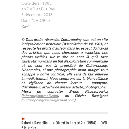
Outsiders", 1983,
en DVD et Blu-Ray
5 décembre 2013
Dans "DVD/Blu-
Ray"
© Tous droits réservés. Culturopoing.com est un site
intégralement bénévole (Association de loi 1901) et
respecte les droits d’auteur, dans le respect du travail
des artistes que nous cherchons à valoriser. Les
photos visibles sur le site ne sont là qu’à titre
illustratif, non dans un but d’exploitation commerciale
et ne sont pas la propriété de Culturopoing.
Néanmoins, si une photographie avait malgré tout
échappé à notre contrôle, elle sera de fait enlevée
immédiatement. Nous comptons sur la bienveillance
et vigilance de chaque lecteur – anonyme,
distributeur, attaché de presse, artiste, photographe.
Merci de contacter Bruno Piszczorowicz
(
lebornu@hotmail.com
) ou Olivier Rossignot
(
culturopoingcinema@gmail.com
).
Roberto Rossellini – « Où est la liberté ? » (1954) – DVD
+ Blu-Ray