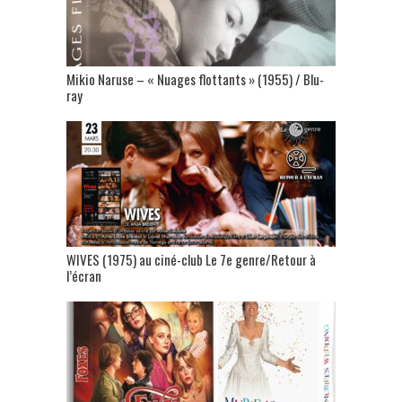
Mikio Naruse – « Nuages flottants » (1955) / Blu-
ray
WIVES (1975) au ciné-club Le 7e genre/Retour à
l’écran