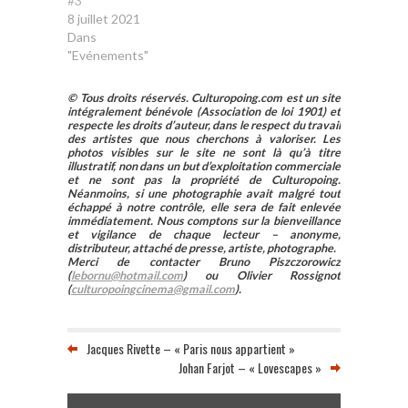
#3
8 juillet 2021
Dans
"Evénements"
© Tous droits réservés. Culturopoing.com est un site
intégralement bénévole (Association de loi 1901) et
respecte les droits d’auteur, dans le respect du travail
des artistes que nous cherchons à valoriser. Les
photos visibles sur le site ne sont là qu’à titre
illustratif, non dans un but d’exploitation commerciale
et ne sont pas la propriété de Culturopoing.
Néanmoins, si une photographie avait malgré tout
échappé à notre contrôle, elle sera de fait enlevée
immédiatement. Nous comptons sur la bienveillance
et vigilance de chaque lecteur – anonyme,
distributeur, attaché de presse, artiste, photographe.
Merci de contacter Bruno Piszczorowicz
(
lebornu@hotmail.com
) ou Olivier Rossignot
(
culturopoingcinema@gmail.com
).
Jacques Rivette – « Paris nous appartient »
Johan Farjot – « Lovescapes »