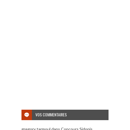
VOS COMMENTAIRES
gregory tarmoul
dans
Concours Sidonis