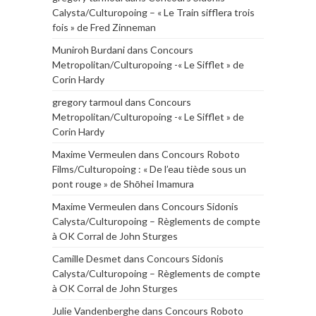
Calysta/Culturopoing – « Le Train sifflera trois
fois » de Fred Zinneman
Muniroh Burdani
dans
Concours
Metropolitan/Culturopoing -« Le Sifflet » de
Corin Hardy
gregory tarmoul
dans
Concours
Metropolitan/Culturopoing -« Le Sifflet » de
Corin Hardy
Maxime Vermeulen
dans
Concours Roboto
Films/Culturopoing : « De l’eau tiède sous un
pont rouge » de Shōhei Imamura
Maxime Vermeulen
dans
Concours Sidonis
Calysta/Culturopoing – Règlements de compte
à OK Corral de John Sturges
Camille Desmet
dans
Concours Sidonis
Calysta/Culturopoing – Règlements de compte
à OK Corral de John Sturges
Julie Vandenberghe
dans
Concours Roboto