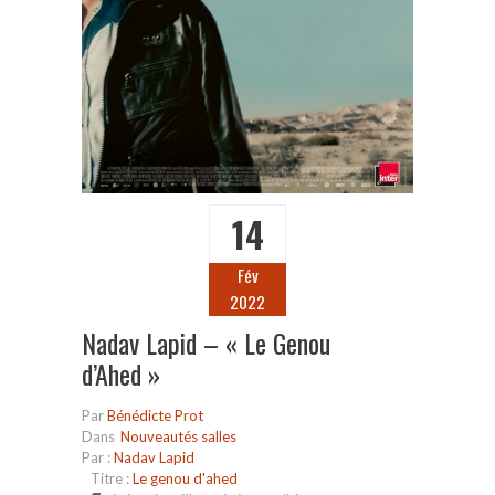
14
Fév
2022
Nadav Lapid – « Le Genou
d’Ahed »
Par
Bénédicte Prot
Dans
Nouveautés salles
Par :
Nadav Lapid
Titre :
Le genou d'ahed