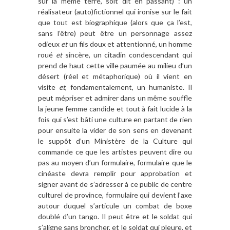
sur la même terre, soit dit en passant) : un
réalisateur (auto)fictionnel qui ironise sur le fait
que tout est biographique (alors que ça l’est,
sans l’être) peut être un personnage assez
odieux
et
un fils doux et attentionné, un homme
roué
et
sincère, un citadin condescendant qui
prend de haut cette ville paumée au milieu d’un
désert (réel et métaphorique) où il vient en
visite
et
, fondamentalement, un humaniste. Il
peut mépriser et admirer dans un même souffle
la jeune femme candide et tout à fait lucide à la
fois qui s’est bâti une culture en partant de rien
pour ensuite la vider de son sens en devenant
le suppôt d’un Ministère de la Culture qui
commande ce que les artistes peuvent dire ou
pas au moyen d’un formulaire, formulaire que le
cinéaste devra remplir pour approbation et
signer avant de s’adresser à ce public de centre
culturel de province, formulaire qui devient l’axe
autour duquel s’articule un combat de boxe
doublé d’un tango. Il peut être et le soldat qui
s’aligne sans broncher, et le soldat qui pleure, et