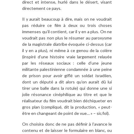
direct et intense, hurlé dans le désert, visant
directement ce pays.
Il y aurait beaucoup à dire, mais on ne voudrait
pas réduire ce film à deux ou trois choses
immenses qu’il contient, car il y en a plus. On ne
voudrait pas non plus le résumer au paroxysme
de la magistrale diatribe évoquée ci-dessus (car
il y en a plus), ni même à ce genou de la colère
(inspiré d’une histoire vraie largement relayée
par les réseaux sociaux : celle d’une jeune
militante palestinienne condamnée à une peine
de prison pour avoir giflé un soldat israélien,
dont un député a dit alors qu’on aurait dû lui
tirer une balle dans la rotule) qui donne une si
jolie résonance cinéphilique au titre et que le
réalisateur du film voudrait bien déchiqueter en
gros plan (compliqué, dit la production, « peut-
être en changeant de point de vue… » – sic/lol).
On choisira donc de ne pas définir à l’avance le
contenu et de laisser le formulaire en blanc, ou