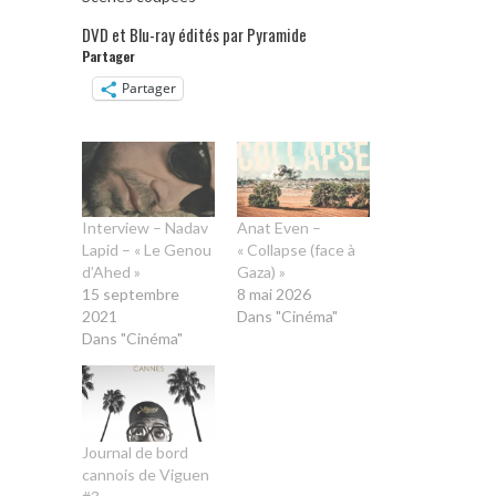
DVD et Blu-ray édités par Pyramide
Partager
Partager
Interview – Nadav
Anat Even –
Lapid – « Le Genou
« Collapse (face à
d’Ahed »
Gaza) »
15 septembre
8 mai 2026
2021
Dans "Cinéma"
Dans "Cinéma"
Journal de bord
cannois de Viguen