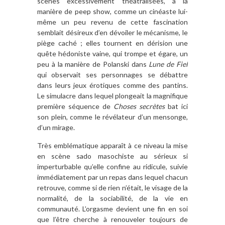
scènes excessivement théâtralisées, à la
manière de peep show, comme un cinéaste lui-
même un peu revenu de cette fascination
semblait désireux d’en dévoiler le mécanisme, le
piège caché ; elles tournent en dérision une
quête hédoniste vaine, qui trompe et égare, un
peu à la manière de Polanski dans
Lune de Fiel
qui observait ses personnages se débattre
dans leurs jeux érotiques comme des pantins.
Le simulacre dans lequel plongeait la magnifique
première séquence de
Choses secrètes
bat ici
son plein, comme le révélateur d’un mensonge,
d’un mirage.
Très emblématique apparaît à ce niveau la mise
en scène sado masochiste au sérieux si
imperturbable qu’elle confine au ridicule, suivie
immédiatement par un repas dans lequel chacun
retrouve, comme si de rien n’était, le visage de la
normalité, de la sociabilité, de la vie en
communauté. L’orgasme devient une fin en soi
que l’être cherche à renouveler toujours de