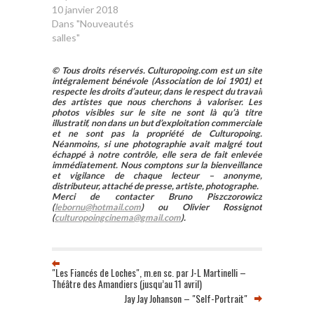
10 janvier 2018
Dans "Nouveautés
salles"
© Tous droits réservés. Culturopoing.com est un site
intégralement bénévole (Association de loi 1901) et
respecte les droits d’auteur, dans le respect du travail
des artistes que nous cherchons à valoriser. Les
photos visibles sur le site ne sont là qu’à titre
illustratif, non dans un but d’exploitation commerciale
et ne sont pas la propriété de Culturopoing.
Néanmoins, si une photographie avait malgré tout
échappé à notre contrôle, elle sera de fait enlevée
immédiatement. Nous comptons sur la bienveillance
et vigilance de chaque lecteur – anonyme,
distributeur, attaché de presse, artiste, photographe.
Merci de contacter Bruno Piszczorowicz
(
lebornu@hotmail.com
) ou Olivier Rossignot
(
culturopoingcinema@gmail.com
).
"Les Fiancés de Loches", m.en sc. par J-L Martinelli –
Théâtre des Amandiers (jusqu’au 11 avril)
Jay Jay Johanson – "Self-Portrait"