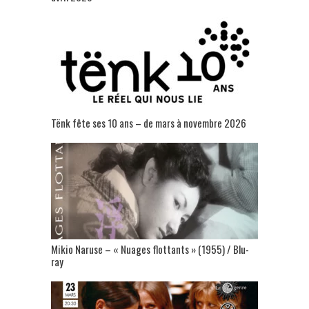
Tënk fête ses 10 ans – de mars à novembre 2026
Mikio Naruse – « Nuages flottants » (1955) / Blu-
ray