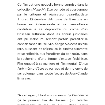
Ce film est une nouvelle bonne surprise dans la
collection
Make My Day
, pensée et coordonnée
par le critique et réalisateur Jean-Baptiste
Thoret. L’interview d’Antoine de Baecque en
bonus est intéressante et sa bienveillance
contribue à se déprendre du cliché d’un
Brisseau sulfureux dont les ennuis judiciaires
ont pu malheureusement parfois parasiter la
connaissance de l’œuvre.
L’Ange Noir
est un film
rare, puissant et original où le cinéma s’invente
et se réfléchit, aux frontières du bon goût, dans
la recherche d’une forme d’extase fétichiste.
Film engagé à sa manière et film mental,
L’Ange
Noir
mérite d’être vu ou revu et donne envie de
se replonger dans toute l’œuvre de Jean-Claude
Brisseau.
________________
*A cet égard, il faut voir ou revoir
La Vie comme
ça,
le premier film de Brisseau (un téléfilm
initialement) tourné en 1980, dans lequel