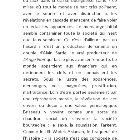
du faux dans la classe bourgeoise. Dans « ce
milieu où tout le monde se hait très poliment,
avec le sourire et avec distinction », les
révélations en cascade menacent de faire voler
en éclat les apparences. Le mensonge initial
semble contaminer toute la société qui n’est
que faux-semblant. Ce n’est d’ailleurs pas un
hasard si c’est un producteur de cinéma, un
double d’Alain Sarde, le vrai producteur de
L’Ange Noir
qui fait le plus avancer l’enquête. Le
monde appartient aux financiers qui en
détiennent les clefs et en connaissent les
secrets. Sous le lustre des apparences,
mensonges, vols, magouilles, prostitution,
maltraitance. Loin d’être portée seulement par
une réprobation morale, la révélation de cet
envers du décor a une valeur généalogique,
Brisseau y voyant comme une sorte de
chaudron social où s’invente la société
bourgeoise : le sexe, la soumission, l’argent.
Comme le dit Wadek Aslanian, le braqueur de
l’histoire : « la société n’est pas composée de