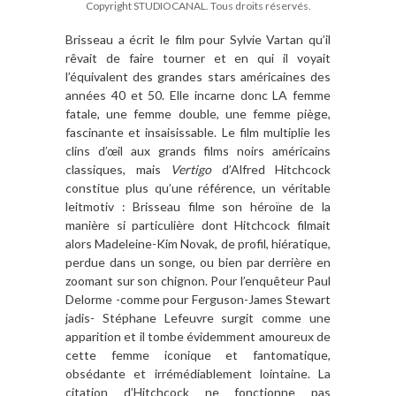
Copyright STUDIOCANAL. Tous droits réservés.
Brisseau a écrit le film pour Sylvie Vartan qu’il
rêvait de faire tourner et en qui il voyait
l’équivalent des grandes stars américaines des
années 40 et 50. Elle incarne donc LA femme
fatale, une femme double, une femme piège,
fascinante et insaisissable. Le film multiplie les
clins d’œil aux grands films noirs américains
classiques, mais
Vertigo
d’Alfred Hitchcock
constitue plus qu’une référence, un véritable
leitmotiv : Brisseau filme son héroïne de la
manière si particulière dont Hitchcock filmait
alors Madeleine-Kim Novak, de profil, hiératique,
perdue dans un songe, ou bien par derrière en
zoomant sur son chignon. Pour l’enquêteur Paul
Delorme -comme pour Ferguson-James Stewart
jadis- Stéphane Lefeuvre surgit comme une
apparition et il tombe évidemment amoureux de
cette femme iconique et fantomatique,
obsédante et irrémédiablement lointaine. La
citation d’Hitchcock ne fonctionne pas