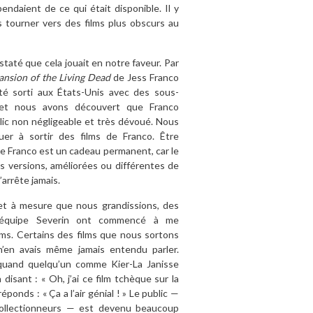
endaient de ce qui était disponible. Il y
 tourner vers des films plus obscurs au
taté que cela jouait en notre faveur. Par
nsion of the Living Dead
de Jess Franco
été sorti aux États-Unis avec des sous-
, et nous avons découvert que Franco
ic non négligeable et très dévoué. Nous
uer à sortir des films de Franco. Être
de Franco est un cadeau permanent, car le
es versions, améliorées ou différentes de
arrête jamais.
et à mesure que nous grandissions, des
’équipe Severin ont commencé à me
lms. Certains des films que nous sortons
 n’en avais même jamais entendu parler.
 quand quelqu’un comme Kier-La Janisse
 disant : « Oh, j’ai ce film tchèque sur la
 réponds : « Ça a l’air génial ! » Le public —
collectionneurs — est devenu beaucoup