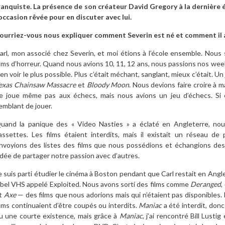
ranquiste. La présence de son créateur David Gregory à la dernière é
’occasion rêvée pour en discuter avec lui.
ourriez-vous nous expliquer comment Severin est né et comment il a
arl, mon associé chez Severin, et moi étions à l’école ensemble. No
ilms d’horreur. Quand nous avions 10, 11, 12 ans, nous passions nos week
’en voir le plus possible. Plus c’était méchant, sanglant, mieux c’était. U
exas Chainsaw Massacre
et
Bloody Moon
. Nous devions faire croire à
e joue même pas aux échecs, mais nous avions un jeu d’échecs. Si el
emblant de jouer.
uand la panique des « Video Nasties » a éclaté en Angleterre, no
assettes. Les films étaient interdits, mais il existait un réseau de
nvoyions des listes des films que nous possédions et échangions des 
’idée de partager notre passion avec d’autres.
e suis parti étudier le cinéma à Boston pendant que Carl restait en Angl
abel VHS appelé Exploited. Nous avons sorti des films comme
Deranged
,
t
Axe
— des films que nous adorions mais qui n’étaient pas disponibles. 
ilms continuaient d’être coupés ou interdits.
Maniac
a été interdit, donc
u une courte existence, mais grâce à
Maniac
, j’ai rencontré Bill Lusti