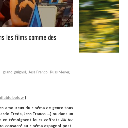
ons les films comme des
d
,
grand-guignol
,
Jess Franco
,
Russ Meyer
,
ailable below
]
t les amoureux du cinéma de genre tous
ccardo Freda, Jess Franco …) ou dans un
 en témoignent leurs coffrets
All the
mo consacré au cinéma espagnol post-