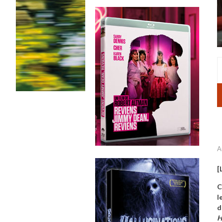
A
[
C
l
d
H