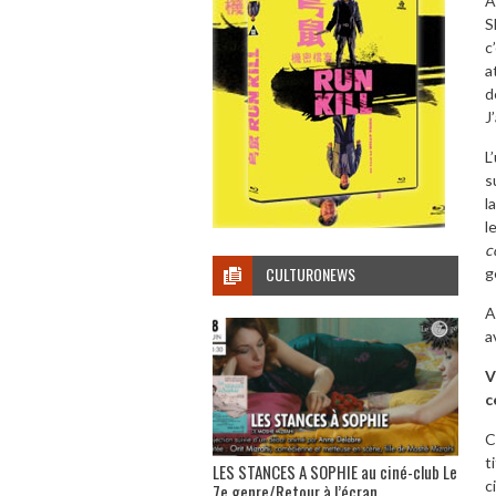
À
S
c
a
d
J
L
s
l
l
c
CULTURONEWS
g
A
a
V
c
C
t
LES STANCES A SOPHIE au ciné-club Le
c
7e genre/Retour à l’écran