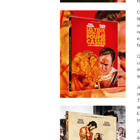
t
C
f
v
r
é
f
Q
c
d
q
J
u
T
q
E
t
J
d