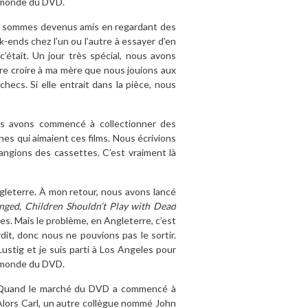
le monde du DVD.
ous sommes devenus amis en regardant des
-ends chez l’un ou l’autre à essayer d’en
 c’était. Un jour très spécial, nous avons
ire croire à ma mère que nous jouions aux
ecs. Si elle entrait dans la pièce, nous
us avons commencé à collectionner des
nnes qui aimaient ces films. Nous écrivions
angions des cassettes. C’est vraiment là
ngleterre. À mon retour, nous avons lancé
nged
,
Children Shouldn’t Play with Dead
es. Mais le problème, en Angleterre, c’est
rdit, donc nous ne pouvions pas le sortir.
l Lustig et je suis parti à Los Angeles pour
le monde du DVD.
nd. Quand le marché du DVD a commencé à
er. Alors Carl, un autre collègue nommé John