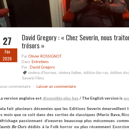
David Gregory : « Chez Severin, nous trait
27
trésors »
Fév
Par
Olivier ROSSIGNOT
2026
Dans
Entretiens
Par :
David Gregory
cinéma d'horreur
,
cinéma italien
,
édition blu-ray
,
édition dv
Severin Films
ucun commentaire
-
Laisser un commentaire
La version anglaise est
disponible plus bas
/
The English version is
av
ela fait plusieurs décennies que les Editions Severin émerveillen
es mois que ce soit dans des sorties de classiques (Mario Bava, Ri
éfrichage passionnant d’oeuvres beaucoup plus méconnues comme
aunts Be Ours
dédiés à la Folk horror ou plus récemment Exorcis