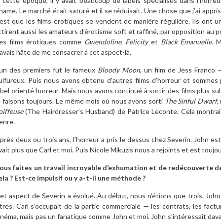
 cette époque, il y avait beaucoup de labels spécialisés dans l’horr
hame. Le marché était saturé et il se réduisait. Une chose que j’ai app
’est que les films érotiques se vendent de manière régulière. Ils ont un p
ttirent aussi les amateurs d’érotisme soft et raffiné, par opposition au
es films érotiques comme
Gwendoline
,
Felicity
et
Black Emanuelle
. 
’avais hâte de me consacrer à cet aspect-là.
’un des premiers fut le fameux
Bloody Moon
, un film de Jess Franco 
ulfureux. Puis nous avons obtenu d’autres films d’horreur et somme
abel orienté horreur. Mais nous avons continué à sortir des films plus 
e faisons toujours. Le même mois où nous avons sorti
The Sinful Dwarf
,
oiffeuse
(The Hairdresser’s Husband) de Patrice Leconte. Cela montrait
enre.
près deux ou trois ans, l’horreur a pris le dessus chez Severin. John est
vait plus que Carl et moi. Puis Nicole Mikuzis nous a rejoints et est touj
ous faites un travail incroyable d’exhumation et de redécouverte 
ela ? Est-ce impulsif ou y a-t-il une méthode ?
et aspect de Severin a évolué. Au début, nous n’étions que trois. John e
itres. Carl s’occupait de la partie commerciale — les contrats, les fact
inéma, mais pas un fanatique comme John et moi. John s’intéressait dava