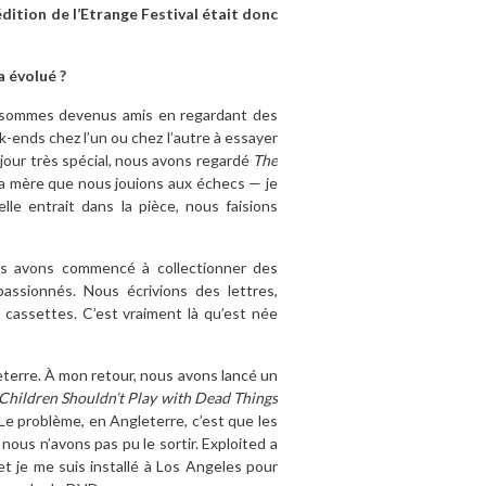
dition de l’Etrange Festival était donc
 évolué ?
us sommes devenus amis en regardant des
-ends chez l’un ou chez l’autre à essayer
n jour très spécial, nous avons regardé
The
 ma mère que nous jouions aux échecs — je
le entrait dans la pièce, nous faisions
us avons commencé à collectionner des
 passionnés. Nous écrivions des lettres,
cassettes. C’est vraiment là qu’est née
eterre. À mon retour, nous avons lancé un
Children Shouldn’t Play with Dead Things
Le problème, en Angleterre, c’est que les
 nous n’avons pas pu le sortir. Exploited a
g et je me suis installé à Los Angeles pour