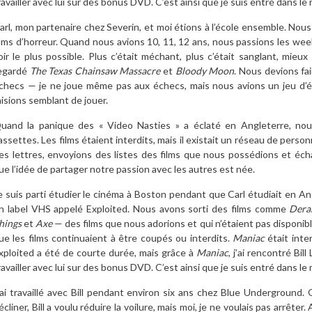
ravailler avec lui sur des bonus DVD. C’est ainsi que je suis entré dans 
arl, mon partenaire chez Severin, et moi étions à l’école ensemble. N
ilms d’horreur. Quand nous avions 10, 11, 12 ans, nous passions les week
oir le plus possible. Plus c’était méchant, plus c’était sanglant, mieux
egardé
The Texas Chainsaw Massacre
et
Bloody Moon
. Nous devions fa
checs — je ne joue même pas aux échecs, mais nous avions un jeu d’éch
aisions semblant de jouer.
uand la panique des « Video Nasties » a éclaté en Angleterre, no
assettes. Les films étaient interdits, mais il existait un réseau de perso
es lettres, envoyions des listes des films que nous possédions et éch
ue l’idée de partager notre passion avec les autres est née.
e suis parti étudier le cinéma à Boston pendant que Carl étudiait en A
n label VHS appelé Exploited. Nous avons sorti des films comme
Dera
hings
et
Axe
— des films que nous adorions et qui n’étaient pas disponibl
ue les films continuaient à être coupés ou interdits.
Maniac
était inte
xploited a été de courte durée, mais grâce à
Maniac
, j’ai rencontré Bil
ravailler avec lui sur des bonus DVD. C’est ainsi que je suis entré dans 
’ai travaillé avec Bill pendant environ six ans chez Blue Undergrou
écliner, Bill a voulu réduire la voilure, mais moi, je ne voulais pas arrêt