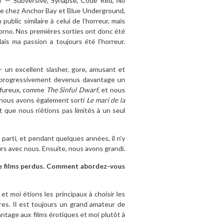
eur — Subversive, Synapse, Code Red, No
rise chez Anchor Bay et Blue Underground,
ublic similaire à celui de l’horreur, mais
 porno. Nos premières sorties ont donc été
Mais ma passion a toujours été l’horreur.
— un excellent slasher, gore, amusant et
s progressivement devenus davantage un
sulfureux, comme
The Sinful Dwarf
, et nous
 nous avons également sorti
Le mari de la
 que nous n’étions pas limités à un seul
 parti, et pendant quelques années, il n’y
ours avec nous. Ensuite, nous avons grandi.
de films perdus. Comment abordez-vous
t moi étions les principaux à choisir les
ures. Il est toujours un grand amateur de
ntage aux films érotiques et moi plutôt à