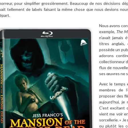
’horreur, pour simplifier grossièrement. Beaucoup de nos décisions dép
vait tellement de labels faisant la même chose que nous devions nous
épart.
Nous avons cons
exemple,
The Ma
n’avait jamais 
titres anglais
possède un publ
adorons contin
collectionneur 
flux de nouvell
ses œuvres ne s’
Avec le temps 
membres de l
proposer des fi
aujourd’hui, je
C’est excitant
vient me voir en
sorcellerie. » Je
ou plutôt les 