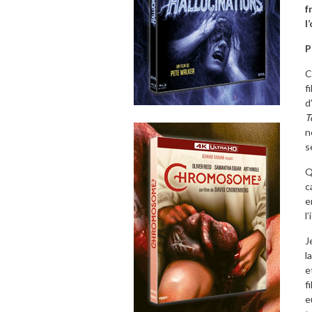
f
l
P
C
f
d
T
n
s
Q
c
e
l
J
l
e
f
e