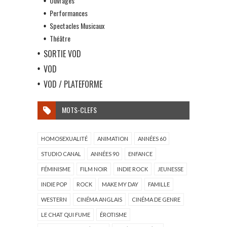
Ouvrages
Performances
Spectacles Musicaux
Théâtre
SORTIE VOD
VOD
VOD / PLATEFORME
MOTS-CLEFS
HOMOSEXUALITÉ
ANIMATION
ANNÉES 60
STUDIO CANAL
ANNÉES 90
ENFANCE
FÉMINISME
FILM NOIR
INDIE ROCK
JEUNESSE
INDIE POP
ROCK
MAKE MY DAY
FAMILLE
WESTERN
CINÉMA ANGLAIS
CINÉMA DE GENRE
LE CHAT QUI FUME
ÉROTISME