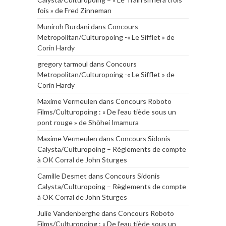
fois » de Fred Zinneman
Muniroh Burdani
dans
Concours
Metropolitan/Culturopoing -« Le Sifflet » de
Corin Hardy
gregory tarmoul
dans
Concours
Metropolitan/Culturopoing -« Le Sifflet » de
Corin Hardy
Maxime Vermeulen
dans
Concours Roboto
Films/Culturopoing : « De l’eau tiède sous un
pont rouge » de Shōhei Imamura
Maxime Vermeulen
dans
Concours Sidonis
Calysta/Culturopoing – Règlements de compte
à OK Corral de John Sturges
Camille Desmet
dans
Concours Sidonis
Calysta/Culturopoing – Règlements de compte
à OK Corral de John Sturges
Julie Vandenberghe
dans
Concours Roboto
Films/Culturopoing : « De l’eau tiède sous un