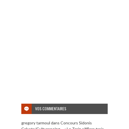
VOS COMMENTAIRES
gregory tarmoul
dans
Concours Sidonis
Calysta/Culturopoing – « Le Train sifflera trois