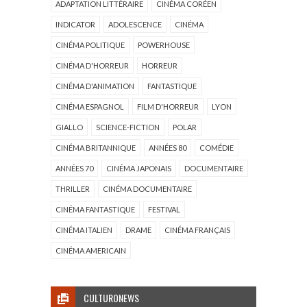
ADAPTATION LITTÉRAIRE
CINÉMA CORÉEN
INDICATOR
ADOLESCENCE
CINÉMA
CINÉMA POLITIQUE
POWERHOUSE
CINÉMA D'HORREUR
HORREUR
CINÉMA D'ANIMATION
FANTASTIQUE
CINÉMA ESPAGNOL
FILM D'HORREUR
LYON
GIALLO
SCIENCE-FICTION
POLAR
CINÉMA BRITANNIQUE
ANNÉES 80
COMÉDIE
ANNÉES 70
CINÉMA JAPONAIS
DOCUMENTAIRE
THRILLER
CINÉMA DOCUMENTAIRE
CINÉMA FANTASTIQUE
FESTIVAL
CINÉMA ITALIEN
DRAME
CINÉMA FRANÇAIS
CINÉMA AMERICAIN
CULTURONEWS