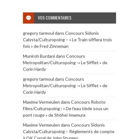
VOS COMMENTAIRES
gregory tarmoul
dans
Concours Sidonis
Calysta/Culturopoing – « Le Train sifflera trois
fois » de Fred Zinneman
Muniroh Burdani
dans
Concours
Metropolitan/Culturopoing -« Le Sifflet » de
Corin Hardy
gregory tarmoul
dans
Concours
Metropolitan/Culturopoing -« Le Sifflet » de
Corin Hardy
Maxime Vermeulen
dans
Concours Roboto
Films/Culturopoing : « De l’eau tiède sous un
pont rouge » de Shōhei Imamura
Maxime Vermeulen
dans
Concours Sidonis
Calysta/Culturopoing – Règlements de compte
à OK Corral de John Sturges