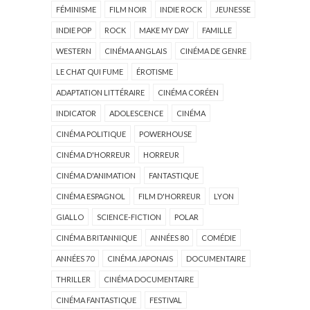
FÉMINISME
FILM NOIR
INDIE ROCK
JEUNESSE
INDIE POP
ROCK
MAKE MY DAY
FAMILLE
WESTERN
CINÉMA ANGLAIS
CINÉMA DE GENRE
LE CHAT QUI FUME
ÉROTISME
ADAPTATION LITTÉRAIRE
CINÉMA CORÉEN
INDICATOR
ADOLESCENCE
CINÉMA
CINÉMA POLITIQUE
POWERHOUSE
CINÉMA D'HORREUR
HORREUR
CINÉMA D'ANIMATION
FANTASTIQUE
CINÉMA ESPAGNOL
FILM D'HORREUR
LYON
GIALLO
SCIENCE-FICTION
POLAR
CINÉMA BRITANNIQUE
ANNÉES 80
COMÉDIE
ANNÉES 70
CINÉMA JAPONAIS
DOCUMENTAIRE
THRILLER
CINÉMA DOCUMENTAIRE
CINÉMA FANTASTIQUE
FESTIVAL