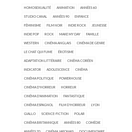
HOMOSEXUALITÉ
ANIMATION
ANNÉES 60
STUDIO CANAL
ANNÉES 90
ENFANCE
FÉMINISME
FILM NOIR
INDIE ROCK
JEUNESSE
INDIE POP
ROCK
MAKE MY DAY
FAMILLE
WESTERN
CINÉMA ANGLAIS
CINÉMA DE GENRE
LE CHAT QUI FUME
ÉROTISME
ADAPTATION LITTÉRAIRE
CINÉMA CORÉEN
INDICATOR
ADOLESCENCE
CINÉMA
CINÉMA POLITIQUE
POWERHOUSE
CINÉMA D'HORREUR
HORREUR
CINÉMA D'ANIMATION
FANTASTIQUE
CINÉMA ESPAGNOL
FILM D'HORREUR
LYON
GIALLO
SCIENCE-FICTION
POLAR
CINÉMA BRITANNIQUE
ANNÉES 80
COMÉDIE
ANNÉES 70
CINÉMA JAPONAIS
DOCUMENTAIRE