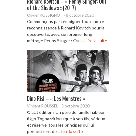
Richard Kovitch – « Penny Slinger: Out
of the Shadows »(2017)
Olivier ROSSIGNOT
-
8 octobre 2020
Commençons par témoigner toute notre
reconnaissance à Richard Kovitch pour la
découverte, avec son premier long
métrage Penny Slinger : Out ...
Lire la suite
Dino Risi – « Les Monstres »
Vincent ROUSSEL
-
3 octobre 2020
© LCJ éditions Un père de famille hâbleur
(Ugo Tognazzi) inculque à son fils, sérieux
et réservé, tous les principes qui lui
permettront de ...
Lire la suite