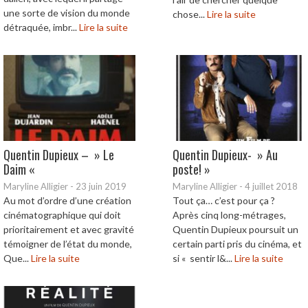
une sorte de vision du monde
chose...
Lire la suite
détraquée, imbr...
Lire la suite
Quentin Dupieux – » Le
Quentin Dupieux- » Au
Daim «
poste! »
Maryline Alligier
-
23 juin 2019
Maryline Alligier
-
4 juillet 2018
Au mot d’ordre d’une création
Tout ça… c’est pour ça ?
cinématographique qui doit
Après cinq long-métrages,
prioritairement et avec gravité
Quentin Dupieux poursuit un
témoigner de l’état du monde,
certain parti pris du cinéma, et
Que...
Lire la suite
si « sentir l&...
Lire la suite