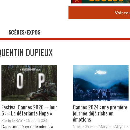
Voir to
SCÈNES/EXPOS
QUENTIN DUPIEUX
Festival Cannes 2026 – Jour
Cannes 2024 : une première
5 : « La déferlante Hope »
journée déjà riche en
émotions
Pierig LERAY
-
18 mai 2026
Dans une séance de minuit à
Noëlle Gires et Maryline Alligier
-