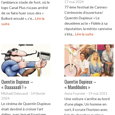
17 mai 2024
l’ambiance stade de foot, où le
77 ème festival de Cannes-
logo Canal Plus n’a pas arrêté
Cérémonie d’ouverture/
de se faire huer sous des «
Quentin Dupieux-« Le
Bolloré enculé », c’e...
Lire la
deuxième acte » Fidèle à sa
suite
réputation, la météo cannoise
s’éta...
Lire la suite
Quentin Dupieux –
Quentin Dupieux –
« Daaaaaalí ! »
« Mandibules »
Michaël Delavaud
-
14 février
Anna Fournier
-
19 mai 2021
2024
Une voiture s’arrête au bord
Le cinéma de Quentin Dupieux
d’une plage. Un homme en
était destiné à croiser l’art
sort, il scrute l’horizon avec
dalien, avec lequel il partage
l’air de chercher quelque