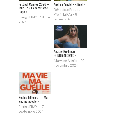
Festival Cannes 2026 –
Andrea Arnold – « Bird »
Jour 5 : « La déferlante
Bénédicte Prot et
Hope »
Pierig LERAY
-
8
Pierig LERAY
-
18 mai
janvier 2025
2026
Agathe Riedinger
-« Diamant brut »
Maryline Alligier
-
20
novembre 2024
Sophie Fillières – « Ma
vie, ma gueule »
Pierig LERAY
-
17
septembre 2024