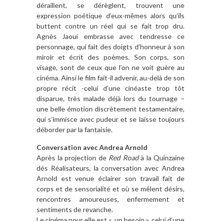
déraillent, se dérèglent, trouvent une
expression poétique d’eux-mêmes alors qu’ils
buttent contre un réel qui se fait trop dru.
Agnès Jaoui embrasse avec tendresse ce
personnage, qui fait des doigts d’honneur à son
miroir et écrit des poèmes. Son corps, son
visage, sont de ceux que l’on ne voit guère au
cinéma. Ainsi le film fait-il advenir, au-delà de son
propre récit -celui d’une cinéaste trop tôt
disparue, très malade déjà lors du tournage –
une belle émotion discrètement testamentaire,
qui s’immisce avec pudeur et se laisse toujours
déborder par la fantaisie.
Conversation avec Andrea Arnold
Après la projection de
Red Road
à la Quinzaine
dés Réalisateurs, la conversation avec Andrea
Arnold est venue éclairer son travail fait de
corps et de sensorialité et où se mêlent désirs,
rencontres amoureuses, enfermement et
sentiments de revanche.
Le cinéma pour elle est « un besoin », celui d’une