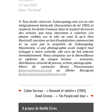
27 mai 2025
Dans "Festival"
© Tous droits réservés. Culturopoing.com est un site
intégralement bénévole (Association de loi 1901) et
respecte les droits d’auteur, dans le respect du travail
des artistes que nous cherchons à valoriser. Les
photos visibles sur le site ne sont là qu’à titre
illustratif, non dans un but d’exploitation commerciale
et ne sont pas la propriété de Culturopoing.
Néanmoins, si une photographie avait malgré tout
échappé à notre contrôle, elle sera de fait enlevée
immédiatement. Nous comptons sur la bienveillance
et vigilance de chaque lecteur – anonyme,
distributeur, attaché de presse, artiste, photographe.
Merci de contacter Bruno Piszczorowicz
(
lebornu@hotmail.com
) ou Olivier Rossignot
(
culturopoingcinema@gmail.com
).
Coline Serreau – « Romuald et Juliette » (1989)
David Greene – « The People next door »
A propos de Noëlle Gires