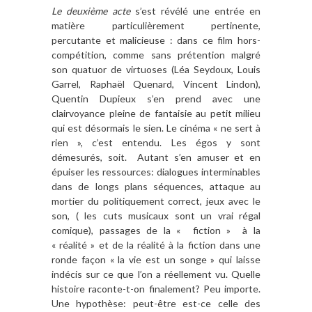
Le deuxième acte
s’est révélé une entrée en
matière particulièrement pertinente,
percutante et malicieuse : dans ce film hors-
compétition, comme sans prétention malgré
son quatuor de virtuoses (Léa Seydoux, Louis
Garrel, Raphaël Quenard, Vincent Lindon),
Quentin Dupieux s’en prend avec une
clairvoyance pleine de fantaisie au petit milieu
qui est désormais le sien. Le cinéma « ne sert à
rien », c’est entendu. Les égos y sont
démesurés, soit.
Autant s’en amuser et en
épuiser les ressources: dialogues interminables
dans de longs plans séquences, attaque au
mortier du politiquement correct, jeux avec le
son, ( les cuts musicaux sont un vrai régal
comique), passages de la « fiction »
à la
« réalité » et de la réalité à la fiction dans une
ronde façon « la vie est un songe » qui laisse
indécis sur ce que l’on a réellement vu. Quelle
histoire raconte-t-on finalement? Peu importe.
Une hypothèse: peut-être est-ce celle des