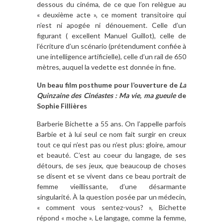
dessous du cinéma, de ce que l’on relègue au
« deuxième acte », ce moment transitoire qui
n’est ni apogée ni dénouement. Celle d’un
figurant ( excellent Manuel Guillot), celle de
l’écriture d’un scénario (prétendument confiée à
une intelligence artificielle), celle d’un rail de 650
mètres, auquel la vedette est donnée in fine.
Un beau film posthume pour l’ouverture de
La
Quinzaine des Cinéastes : Ma vie, ma gueule
de
Sophie Fillières
Barberie Bichette a 55 ans. On l’appelle parfois
Barbie et à lui seul ce nom fait surgir en creux
tout ce qui n’est pas ou n’est plus: gloire, amour
et beauté. C’est au coeur du langage, de ses
détours, de ses jeux, que beaucoup de choses
se disent et se vivent dans ce beau portrait de
femme vieillissante, d’une désarmante
singularité. À la question posée par un médecin,
« comment vous sentez-vous? », Bichette
répond « moche ». Le langage, comme la femme,