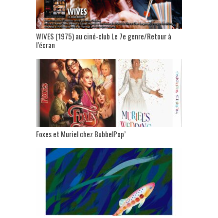
WIVES (1975) au ciné-club Le 7e genre/Retour à
l’écran
Foxes et Muriel chez BubbelPop’