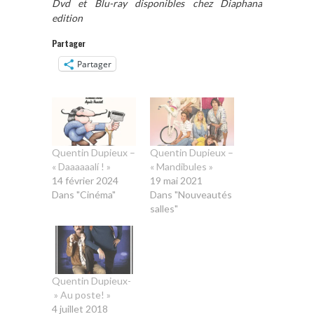
Dvd et Blu-ray disponibles chez Diaphana
edition
Partager
Partager
Quentin Dupieux –
Quentin Dupieux –
« Daaaaaalí ! »
« Mandibules »
14 février 2024
19 mai 2021
Dans "Cinéma"
Dans "Nouveautés
salles"
Quentin Dupieux-
» Au poste! »
4 juillet 2018