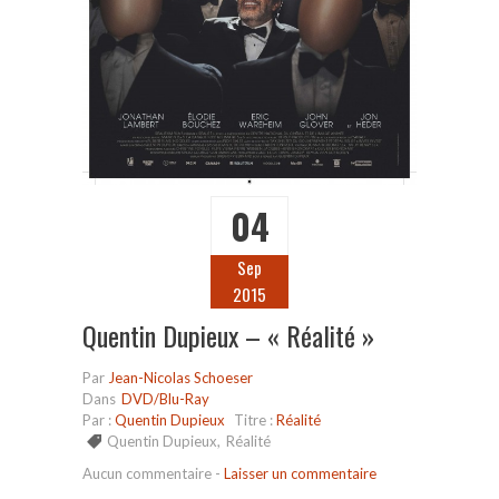
04
Sep
2015
Quentin Dupieux – « Réalité »
Par
Jean-Nicolas Schoeser
Dans
DVD/Blu-Ray
Par :
Quentin Dupieux
Titre :
Réalité
Quentin Dupieux
,
Réalité
Aucun commentaire
-
Laisser un commentaire