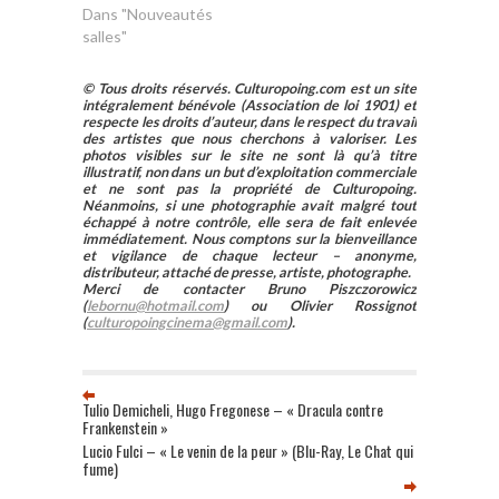
Dans "Nouveautés
salles"
© Tous droits réservés. Culturopoing.com est un site
intégralement bénévole (Association de loi 1901) et
respecte les droits d’auteur, dans le respect du travail
des artistes que nous cherchons à valoriser. Les
photos visibles sur le site ne sont là qu’à titre
illustratif, non dans un but d’exploitation commerciale
et ne sont pas la propriété de Culturopoing.
Néanmoins, si une photographie avait malgré tout
échappé à notre contrôle, elle sera de fait enlevée
immédiatement. Nous comptons sur la bienveillance
et vigilance de chaque lecteur – anonyme,
distributeur, attaché de presse, artiste, photographe.
Merci de contacter Bruno Piszczorowicz
(
lebornu@hotmail.com
) ou Olivier Rossignot
(
culturopoingcinema@gmail.com
).
Tulio Demicheli, Hugo Fregonese – « Dracula contre
Frankenstein »
Lucio Fulci – « Le venin de la peur » (Blu-Ray, Le Chat qui
fume)