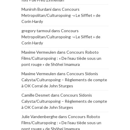
Muniroh Burdani
dans
Concours
Metropolitan/Culturopoing -« Le Sifflet » de
Corin Hardy
gregory tarmoul
dans
Concours
Metropolitan/Culturopoing -« Le Sifflet » de
Corin Hardy
Maxime Vermeulen
dans
Concours Roboto
Films/Culturopoing : « De l’eau tiède sous un
pont rouge » de Shōhei Imamura
Maxime Vermeulen
dans
Concours Sidonis
Calysta/Culturopoing – Règlements de compte
à OK Corral de John Sturges
Camille Desmet
dans
Concours Sidonis
Calysta/Culturopoing – Règlements de compte
à OK Corral de John Sturges
Julie Vandenberghe
dans
Concours Roboto
Films/Culturopoing : « De l’eau tiède sous un
pont rouge » de Shōhei Imamura