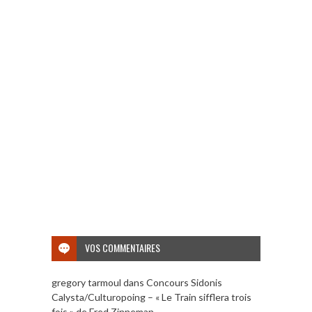
VOS COMMENTAIRES
gregory tarmoul
dans
Concours Sidonis
Calysta/Culturopoing – « Le Train sifflera trois
fois » de Fred Zinneman