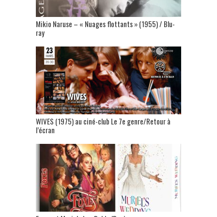
Mikio Naruse – « Nuages flottants » (1955) / Blu-
ray
WIVES (1975) au ciné-club Le 7e genre/Retour à
l’écran