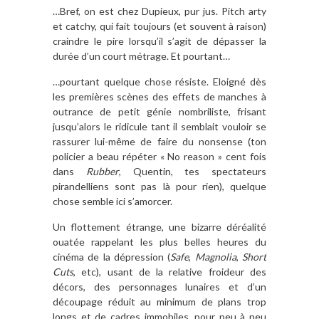
…Bref, on est chez Dupieux, pur jus. Pitch arty
et catchy, qui fait toujours (et souvent à raison)
craindre le pire lorsqu’il s’agit de dépasser la
durée d’un court métrage. Et pourtant…
…pourtant quelque chose résiste. Eloigné dès
les premières scènes des effets de manches à
outrance de petit génie nombriliste, frisant
jusqu’alors le ridicule tant il semblait vouloir se
rassurer lui-même de faire du nonsense (ton
policier a beau répéter « No reason » cent fois
dans
Rubber
, Quentin, tes spectateurs
pirandelliens sont pas là pour rien), quelque
chose semble ici s’amorcer.
Un flottement étrange, une bizarre déréalité
ouatée rappelant les plus belles heures du
cinéma de la dépression (
Safe
,
Magnolia
,
Short
Cuts
, etc), usant de la relative froideur des
décors, des personnages lunaires et d’un
découpage réduit au minimum de plans trop
longs et de cadres immobiles, pour peu à peu