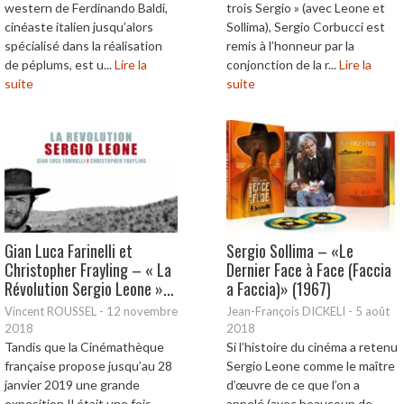
western de Ferdinando Baldi,
trois Sergio » (avec Leone et
cinéaste italien jusqu’alors
Sollima), Sergio Corbucci est
spécialisé dans la réalisation
remis à l’honneur par la
de péplums, est u...
Lire la
conjonction de la r...
Lire la
suite
suite
Gian Luca Farinelli et
Sergio Sollima – «Le
Christopher Frayling – « La
Dernier Face à Face (Faccia
Révolution Sergio Leone »...
a Faccia)» (1967)
Vincent ROUSSEL
-
12 novembre
Jean-François DICKELI
-
5 août
2018
2018
Tandis que la Cinémathèque
Si l’histoire du cinéma a retenu
française propose jusqu’au 28
Sergio Leone comme le maître
janvier 2019 une grande
d’œuvre de ce que l’on a
exposition Il était une fois
appelé (avec beaucoup de