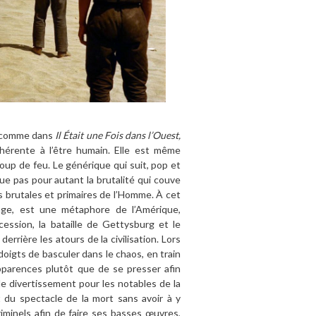
 (comme dans
Il
Était une Fois dans l
’Ouest,
nhérente à l’être humain. Elle est même
coup de feu. Le générique qui suit, pop et
ue pas pour autant la brutalité qui couve
ns brutales et primaires de l’Homme. À cet
rage, est une métaphore de l’Amérique,
cession, la bataille de Gettysburg et le
rrière les atours de la civilisation. Lors
 doigts de basculer dans le chaos, en train
pparences plutôt que de se presser afin
le divertissement pour les notables de la
ant du spectacle de la mort sans avoir à y
riminels afin de faire ses basses œuvres,