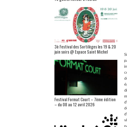
3è Festival des Sortilèges les 19 & 20
juin soirs @ Espace Saint Michel
S
p
i
c
d
é
d
m
Festival Format Court – 7ème édition
d
– du 08 au 12 avril 2026
d
d
v
p