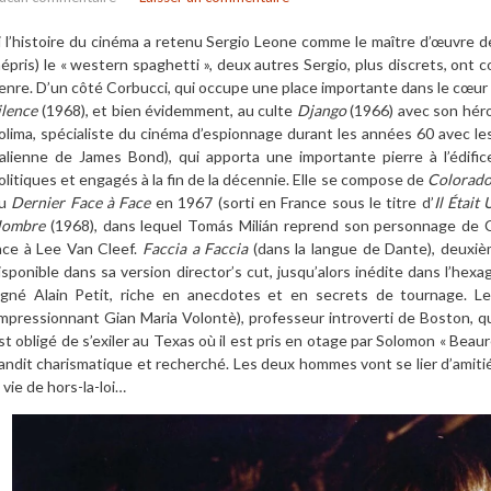
i l’histoire du cinéma a retenu Sergio Leone comme le maître d’œuvre d
épris) le « western spaghetti », deux autres Sergio, plus discrets, ont co
enre. D’un côté Corbucci, qui occupe une place importante dans le cœur d
ilence
(1968), et bien évidemment, au culte
Django
(1966) avec son héros
olima, spécialiste du cinéma d’espionnage durant les années 60 avec les
talienne de James Bond), qui apporta une importante pierre à l’édifi
olitiques et engagés à la fin de la décennie. Elle se compose de
Colorad
du
Dernier Face à
Face
en 1967 (sorti en France sous le titre d’
Il
Était 
ombre
(1968), dans lequel Tomás Milián reprend son personnage de Cuc
ace à Lee Van Cleef.
Faccia a Faccia
(dans la langue de Dante), deuxiè
isponible dans sa version director’s cut, jusqu’alors inédite dans l’he
igné Alain Petit, riche en anecdotes et en secrets de tournage. Le
impressionnant Gian Maria Volontè), professeur introverti de Boston, q
st obligé de s’exiler au Texas où il est pris en otage par Solomon « Beaur
andit charismatique et recherché. Les deux hommes vont se lier d’amiti
a vie de hors-la-loi…