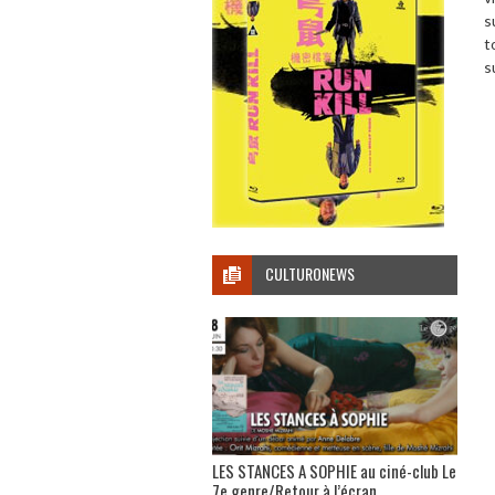
s
t
s
CULTURONEWS
LES STANCES A SOPHIE au ciné-club Le
7e genre/Retour à l’écran