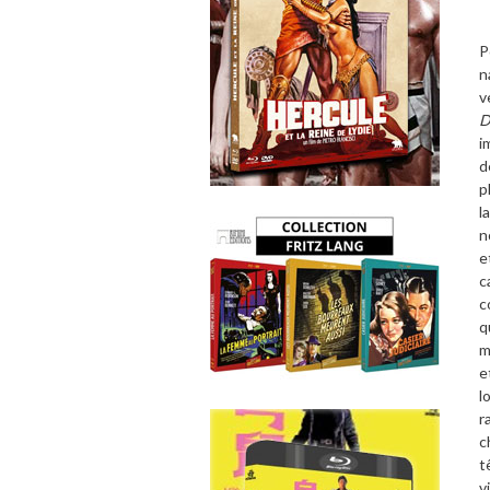
P
n
v
D
i
d
p
l
n
e
c
c
q
m
e
l
r
c
t
v