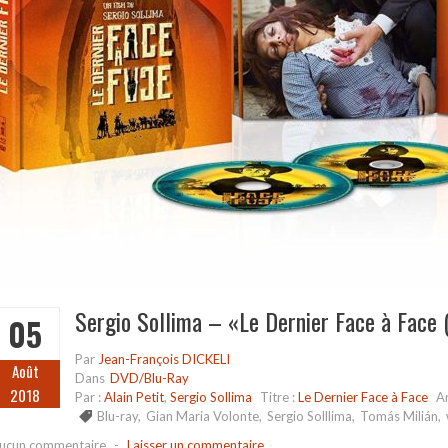
Sergio Sollima – «Le Dernier Face à Face (
05
Par
Jean-François DICKELI
Août
Dans
DVD/Blu-Ray
2018
Par :
Alain Petit
,
Sergio Sollima
Titre :
Le Dernier Face à Face
A
Blu-ray
,
Gian Maria Volonte
,
Sergio Solllima
,
Tomás Milián
,
ucun commentaire
-
Laisser un commentaire