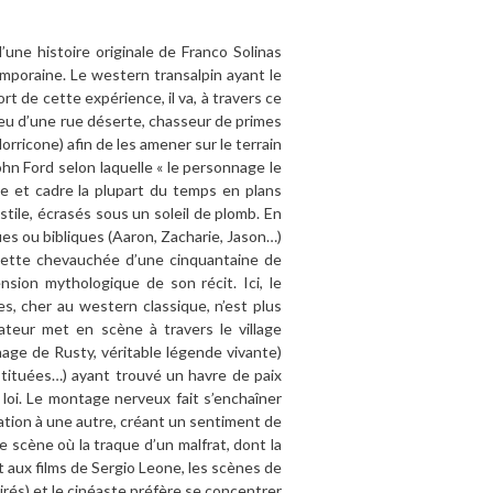
d’une histoire originale de Franco Solinas
emporaine. Le western transalpin ayant le
ort de cette expérience, il va, à travers ce
ieu d’une rue déserte, chasseur de primes
rricone) afin de les amener sur le terrain
John Ford selon laquelle « le personnage le
ope et cadre la plupart du temps en plans
ile, écrasés sous un soleil de plomb. En
 ou bibliques (Aaron, Zacharie, Jason…)
 cette chevauchée d’une cinquantaine de
nsion mythologique de son récit. Ici, le
s, cher au western classique, n’est plus
sateur met en scène à travers le village
nage de Rusty, véritable légende vivante)
rostituées…) ayant trouvé un havre de paix
e loi. Le montage nerveux fait s’enchaîner
ation à une autre, créant un sentiment de
 scène où la traque d’un malfrat, dont la
t aux films de Sergio Leone, les scènes de
irés) et le cinéaste préfère se concentrer