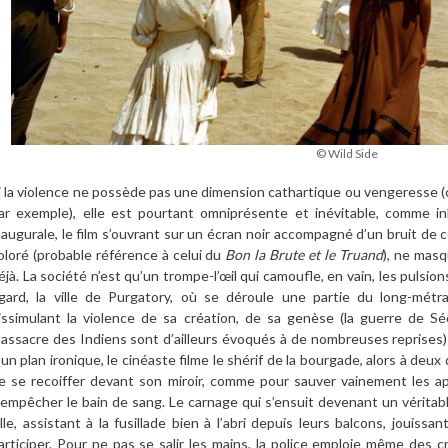
© Wild Side
i la violence ne possède pas une dimension cathartique ou vengeresse
ar exemple), elle est pourtant omniprésente et inévitable, comme i
naugurale, le film s’ouvrant sur un écran noir accompagné d’un bruit de 
oloré (probable référence à celui du
Bon la Brute et le Truand
), ne masq
éjà. La société n’est qu’un trompe-l’œil qui camoufle, en vain, les pulsio
gard, la ville de Purgatory, où se déroule une partie du long-mét
issimulant la violence de sa création, de sa genèse (la guerre de Sé
assacre des Indiens sont d’ailleurs évoqués à de nombreuses reprises) de
’un plan ironique, le cinéaste filme le shérif de la bourgade, alors à deux
e se recoiffer devant son miroir, comme pour sauver vainement les a
’empêcher le bain de sang. Le carnage qui s’ensuit devenant un véritab
ille, assistant à la fusillade bien à l’abri depuis leurs balcons, jouiss
articiper. Pour ne pas se salir les mains, la police emploie même des c