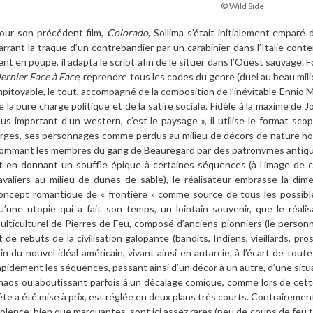
© Wild Side
our son précédent film,
Colorado
, Sollima s’était initialement emparé 
arrant la traque d’un contrebandier par un carabinier dans l’Italie cont
ent en poupe, il adapta le script afin de le situer dans l’Ouest sauvage. F
ernier Face à
Face
, reprendre tous les codes du genre (duel au beau mil
mpitoyable, le tout, accompagné de la composition de l’inévitable Ennio Mo
e la pure charge politique et de la satire sociale. Fidèle à la maxime de 
lus important d’un western, c’est le paysage », il utilise le format sc
arges, ses personnages comme perdus au milieu de décors de nature host
ommant les membres du gang de Beauregard par des patronymes antiques
t en donnant un souffle épique à certaines séquences (à l’image de
avaliers au milieu de dunes de sable), le réalisateur embrasse la dime
oncept romantique de « frontière » comme source de tous les possible
u’une utopie qui a fait son temps, un lointain souvenir, que le réali
ulticulturel de Pierres de Feu, composé d’anciens pionniers (le person
t de rebuts de la civilisation galopante (bandits, Indiens, vieillards, p
oin du nouvel idéal américain, vivant ainsi en autarcie, à l’écart de tout
apidement les séquences, passant ainsi d’un décor à un autre, d’une situ
haos ou aboutissant parfois à un décalage comique, comme lors de cette
ête a été mise à prix, est réglée en deux plans très courts. Contrairemen
iolence, bien que marquantes, sont ici assez rares (peu de coups de feu t