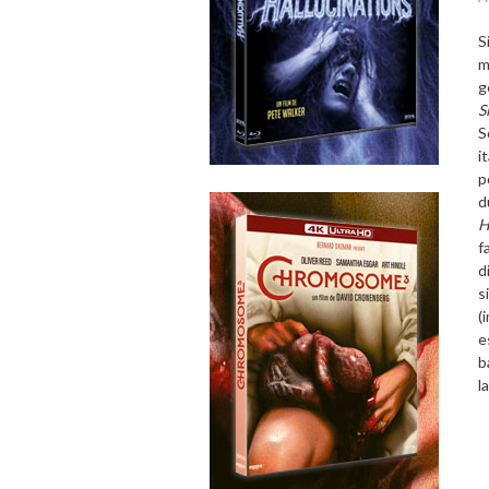
S
m
g
S
S
i
p
H
f
d
s
(
e
b
l