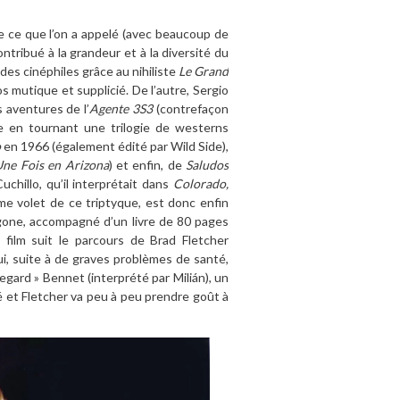
e ce que l’on a appelé (avec beaucoup de
ntribué à la grandeur et à la diversité du
es cinéphiles grâce au nihiliste
Le Grand
 mutique et supplicié. De l’autre, Sergio
 aventures de l’
Agente 3S3
(contrefaçon
ce en tournant une trilogie de westerns
o
en 1966 (également édité par Wild Side),
Une Fois en Arizona
) et enfin, de
Saludos
hillo, qu’il interprétait dans
Colorado,
me volet de ce triptyque, est donc enfin
xagone, accompagné d’un livre de 80 pages
 film suit le parcours de Brad Fletcher
ui, suite à de graves problèmes de santé,
egard » Bennet (interprété par Milián), un
é et Fletcher va peu à peu prendre goût à