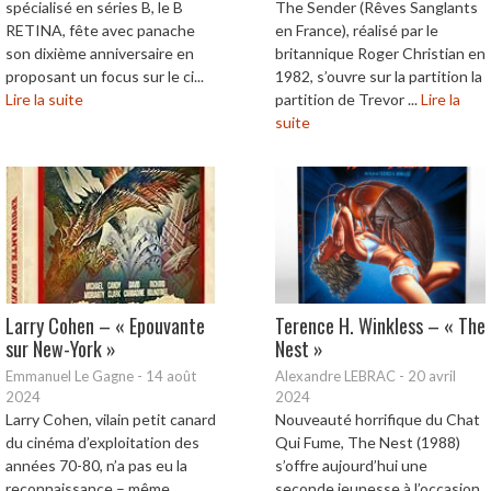
spécialisé en séries B, le B
The Sender (Rêves Sanglants
RETINA, fête avec panache
en France), réalisé par le
son dixième anniversaire en
britannique Roger Christian en
proposant un focus sur le ci...
1982, s’ouvre sur la partition la
Lire la suite
partition de Trevor ...
Lire la
suite
Larry Cohen – « Epouvante
Terence H. Winkless – « The
sur New-York »
Nest »
Emmanuel Le Gagne
-
14 août
Alexandre LEBRAC
-
20 avril
2024
2024
Larry Cohen, vilain petit canard
Nouveauté horrifique du Chat
du cinéma d’exploitation des
Qui Fume, The Nest (1988)
années 70-80, n’a pas eu la
s’offre aujourd’hui une
reconnaissance – même
seconde jeunesse à l’occasion