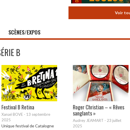
Voir to
SCÈNES/EXPOS
SÉRIE B
Festival B Retina
Roger Christian – « Rêves
sanglants »
Xanaé BOVE
-
13 septembre
2025
Audrey JEAMART
-
23 juillet
Unique festival de Catalogne
2025