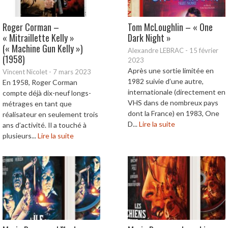
Roger Corman –
Tom McLoughlin – « One
« Mitraillette Kelly »
Dark Night »
(« Machine Gun Kelly »)
Alexandre LEBRAC
-
15 février
(1958)
2023
Après une sortie limitée en
Vincent Nicolet
-
7 mars 2023
1982 suivie d’une autre,
En 1958, Roger Corman
internationale (directement en
compte déjà dix-neuf longs-
VHS dans de nombreux pays
métrages en tant que
dont la France) en 1983, One
réalisateur en seulement trois
D...
Lire la suite
ans d’activité. Il a touché à
plusieurs...
Lire la suite