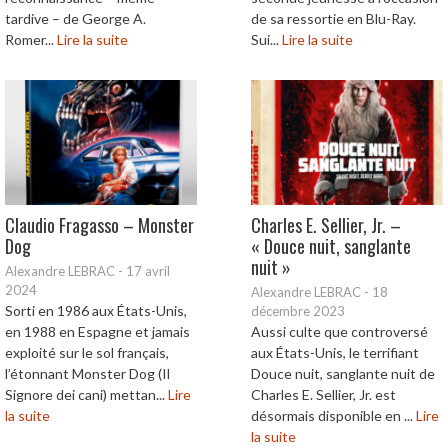
tardive – de George A.
de sa ressortie en Blu-Ray.
Romer...
Lire la suite
Sui...
Lire la suite
Claudio Fragasso – Monster
Charles E. Sellier, Jr. –
Dog
« Douce nuit, sanglante
nuit »
Alexandre LEBRAC
-
17 avril
2024
Alexandre LEBRAC
-
18
Sorti en 1986 aux États-Unis,
décembre 2023
en 1988 en Espagne et jamais
Aussi culte que controversé
exploité sur le sol français,
aux États-Unis, le terrifiant
l’étonnant Monster Dog (Il
Douce nuit, sanglante nuit de
Signore dei cani) mettan...
Lire
Charles E. Sellier, Jr. est
la suite
désormais disponible en ...
Lire
la suite