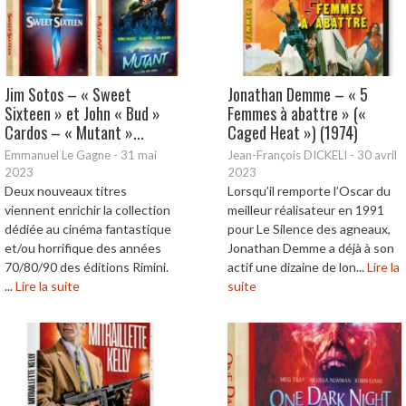
Jim Sotos – « Sweet
Jonathan Demme – « 5
Sixteen » et John « Bud »
Femmes à abattre » («
Cardos – « Mutant »...
Caged Heat ») (1974)
Emmanuel Le Gagne
-
31 mai
Jean-François DICKELI
-
30 avril
2023
2023
Deux nouveaux titres
Lorsqu’il remporte l’Oscar du
viennent enrichir la collection
meilleur réalisateur en 1991
dédiée au cinéma fantastique
pour Le Silence des agneaux,
et/ou horrifique des années
Jonathan Demme a déjà à son
70/80/90 des éditions Rimini.
actif une dizaine de lon...
Lire la
...
Lire la suite
suite