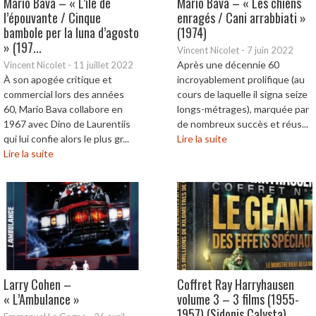
Mario Bava – « L’île de
Mario Bava – « Les chiens
l’épouvante / Cinque
enragés / Cani arrabbiati »
bambole per la luna d’agosto
(1974)
» (197...
Vincent Nicolet
-
7 juin 2022
Après une décennie 60
Vincent Nicolet
-
11 juillet 2022
À son apogée critique et
incroyablement prolifique (au
commercial lors des années
cours de laquelle il signa seize
60, Mario Bava collabore en
longs-métrages), marquée par
1967 avec Dino de Laurentiis
de nombreux succès et réus...
qui lui confie alors le plus gr...
Lire la suite
Lire la suite
Larry Cohen –
Coffret Ray Harryhausen
« L’Ambulance »
volume 3 – 3 films (1955-
1957) (Sidonis Calysta)