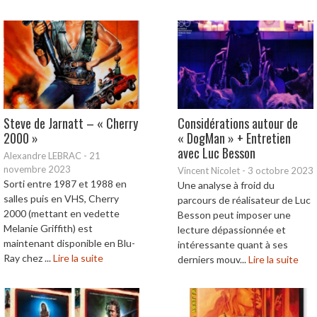
Steve de Jarnatt – « Cherry
Considérations autour de
2000 »
« DogMan » + Entretien
avec Luc Besson
Alexandre LEBRAC
-
21
novembre 2023
Vincent Nicolet
-
3 octobre 2023
Sorti entre 1987 et 1988 en
Une analyse à froid du
salles puis en VHS, Cherry
parcours de réalisateur de Luc
2000 (mettant en vedette
Besson peut imposer une
Melanie Griffith) est
lecture dépassionnée et
maintenant disponible en Blu-
intéressante quant à ses
Ray chez ...
Lire la suite
derniers mouv...
Lire la suite