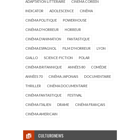
ADAPTATION LITTÉRAIRE
CINÉMA CORÉEN
INDICATOR
ADOLESCENCE
CINÉMA
CINÉMA POLITIQUE
POWERHOUSE
CINÉMA D'HORREUR
HORREUR
CINÉMA D'ANIMATION
FANTASTIQUE
CINÉMA ESPAGNOL
FILM D'HORREUR
LYON
GIALLO
SCIENCE-FICTION
POLAR
CINÉMA BRITANNIQUE
ANNÉES 80
COMÉDIE
ANNÉES 70
CINÉMA JAPONAIS
DOCUMENTAIRE
THRILLER
CINÉMA DOCUMENTAIRE
CINÉMA FANTASTIQUE
FESTIVAL
CINÉMA ITALIEN
DRAME
CINÉMA FRANÇAIS
CINÉMA AMERICAIN
CULTURONEWS