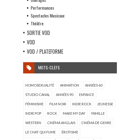
Performances
Spectacles Musicaux
Théâtre
SORTIE VOD
VOD
VOD / PLATEFORME
MOTS-CLEFS
HOMOSEXUALITÉ
ANIMATION
ANNÉES 60
STUDIO CANAL
ANNÉES 90
ENFANCE
FÉMINISME
FILM NOIR
INDIE ROCK
JEUNESSE
INDIE POP
ROCK
MAKE MY DAY
FAMILLE
WESTERN
CINÉMA ANGLAIS
CINÉMA DE GENRE
LE CHAT QUI FUME
ÉROTISME