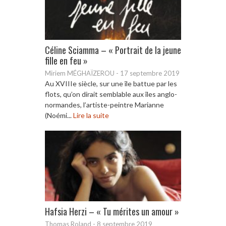
Céline Sciamma – « Portrait de la jeune
fille en feu »
Miriem MÉGHAÏZEROU
-
17 septembre 2019
Au XVIIIe siècle, sur une île battue par les
flots, qu’on dirait semblable aux îles anglo-
normandes, l’artiste-peintre Marianne
(Noémi...
Lire la suite
Hafsia Herzi – « Tu mérites un amour »
Thomas Roland
-
8 septembre 2019