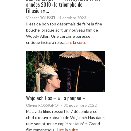
années 2010 : le triomphe de
l’illusion »...
Vincent ROUSSEL
-
4 octobre 2023
Il est de bon ton désormais de faire la fine
bouche lorsque sort un nouveau film de
Woody Allen. Une certaine paresse
critique incite à relé...
Lire la suite
Wojciech Has – « La poupée »
Olivier ROSSIGNOT
-
30 novembre 2022
Malavida films ressort le 7 décembre ce
chef d’oeuvre absolu de Wojciech Has dans
une somptueuse copie restaurée. Grand
film romanesqu...
Lire la suite