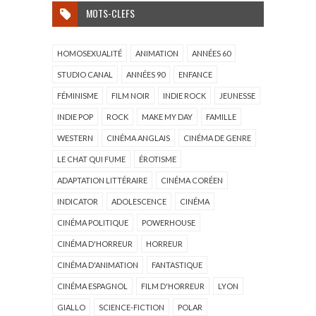
MOTS-CLEFS
HOMOSEXUALITÉ
ANIMATION
ANNÉES 60
STUDIO CANAL
ANNÉES 90
ENFANCE
FÉMINISME
FILM NOIR
INDIE ROCK
JEUNESSE
INDIE POP
ROCK
MAKE MY DAY
FAMILLE
WESTERN
CINÉMA ANGLAIS
CINÉMA DE GENRE
LE CHAT QUI FUME
ÉROTISME
ADAPTATION LITTÉRAIRE
CINÉMA CORÉEN
INDICATOR
ADOLESCENCE
CINÉMA
CINÉMA POLITIQUE
POWERHOUSE
CINÉMA D'HORREUR
HORREUR
CINÉMA D'ANIMATION
FANTASTIQUE
CINÉMA ESPAGNOL
FILM D'HORREUR
LYON
GIALLO
SCIENCE-FICTION
POLAR