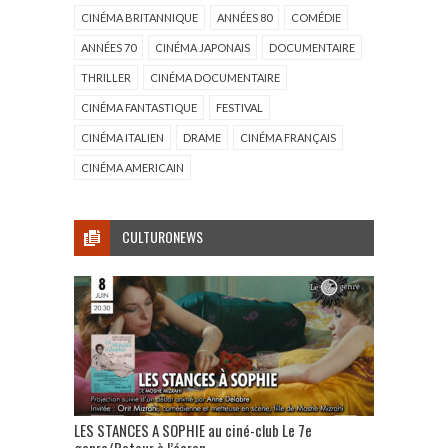
CINÉMA BRITANNIQUE
ANNÉES 80
COMÉDIE
ANNÉES 70
CINÉMA JAPONAIS
DOCUMENTAIRE
THRILLER
CINÉMA DOCUMENTAIRE
CINÉMA FANTASTIQUE
FESTIVAL
CINÉMA ITALIEN
DRAME
CINÉMA FRANÇAIS
CINÉMA AMERICAIN
CULTURONEWS
LES STANCES A SOPHIE au ciné-club Le 7e
genre/Retour à l’écran