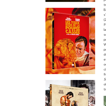
t
B
s
(
P
l
s
p
W
p
d
e
o
c
f
S
o
t