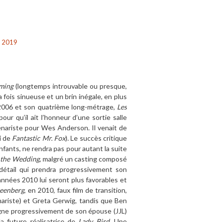
 2019
ming
(longtemps introuvable ou presque,
a fois sinueuse et un brin inégale, en plus
re 2006 et son quatrième long-métrage,
Les
ur qu’il ait l’honneur d’une sortie salle
cénariste pour Wes Anderson. Il venait de
ui de
Fantastic Mr. Fox
). Le succès critique
fants, ne rendra pas pour autant la suite
 the Wedding
, malgré un casting composé
 détail qui prendra progressivement son
années 2010 lui seront plus favorables et
eenberg
, en 2010, faux film de transition,
ariste) et Greta Gerwig, tandis que Ben
loigne progressivement de son épouse (JJL)
la future réalisatrice de
Lady Bird
. Une