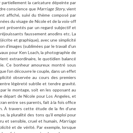
 partiellement la caricature dépeinte par
ndre conscience que
Marriage Story
, vient
ent affiché, suivi du thème composé par
es du visage de Nicole et de la voix-off
nt présentés par un regard subjectif et
s réjouissants faussement anodins etc. La
(écrite et graphique), avec une simplicité
on d’images (sublimées par le travail d’un
ravaux pour Ken Loach, la photographie de
ient extraordinaire, le quotidien balancé
ésie. Ce bonheur amoureux montré sous
 que l’on découvre le couple, dans un effet
mplicité observée au cours des premiers
 entre légèreté subtile et tendre gravité.
 par le montage, soit en les opposant au
le départ de Nicole pour Los Angeles, et
ran entre ses parents, fait à la fois office
on. À travers cette étude de la fin d’une
sse, la pluralité des tons qu’il emploi pour
ru et sensible, cruel et humain,
Marriage
licité et de vérité. Par exemple, lorsque