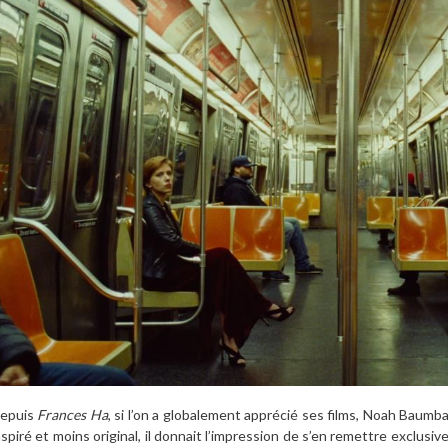
epuis
Frances Ha
, si l’on a globalement apprécié ses films, Noah Baumb
nspiré et moins original, il donnait l’impression de s’en remettre exclu