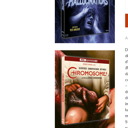
A
D
d
d
B
d
c
–
d
d
i
l
m
S
p