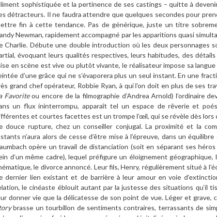
oliment sophistiquée et la pertinence de ses castings – quitte à devenir
es détracteurs. Il ne faudra attendre que quelques secondes pour pre
ettre fin à cette tendance. Pas de générique, juste un titre sobrem
andy Newman, rapidement accompagné par les apparitions quasi simultané
e Charlie. Débute une double introduction où les deux personnages so
artial, évoquant leurs qualités respectives, leurs habitudes, des détail
ise en scène est vive ou plutôt vivante, le réalisateur impose sa langue 
eintée d’une grâce qui ne s’évaporera plus un seul instant. En une fracti
rès grand chef opérateur, Robbie Ryan, à qui l’on doit en plus de ses t
a Favorite
ou encore de la filmographie d’Andrea Arnold) l’ordinaire dev
ans un flux ininterrompu, apparaît tel un espace de rêverie et po
ifférentes et courtes facettes est un trompe l’œil, qui se révèle dès lors
e douce rupture, chez un conseiller conjugal. La proximité et la co
nstants n’aura alors de cesse d’être mise à l’épreuve, dans un équilibre
aumbach opère un travail de distanciation (soit en séparant ses héros
ein d’un même cadre), lequel préfigure un éloignement géographique, 
hématique, le divorce annoncé. Leur fils, Henry, régulièrement situé à l’éc
e dernier lien existant et de barrière à leur amour en voie d’extincti
elation, le cinéaste éblouit autant par la justesse des situations qu’il ti
eur donner vie que la délicatesse de son point de vue. Léger et grave, c
tory
brasse un tourbillon de sentiments contraires, terrassants de simp