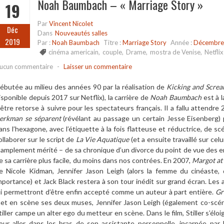
Noah Baumbach – « Marriage Story »
19
Par
Vincent Nicolet
Déc
Dans
Nouveautés salles
2019
Par :
Noah Baumbach
Titre :
Marriage Story
Année :
Décembre
cinéma americain
,
couple
,
Drame
,
mostra de Venise
,
Netflix
ucun commentaire
-
Laisser un commentaire
ébutée au milieu des années 90 par la réalisation de
Kicking and Screa
isponible depuis 2017 sur Netflix), la carrière de
Noah Baumbach
est à l
’être retorse à suivre pour les spectateurs français. Il a fallu attend
erkman se séparent
(révélant au passage un certain Jesse Eisenberg) po
ans l’hexagone, avec l’étiquette à la fois flatteuse et réductrice, de s
ollaborer sur le script de
La Vie Aquatique
(et a ensuite travaillé sur cel
 amplement mérité – de sa chronique d’un divorce du point de vue des en
e sa carrière plus facile, du moins dans nos contrées. En 2007,
Margot at
e Nicole Kidman, Jennifer Jason Leigh (alors la femme du cinéaste,
mportance) et Jack Black restera à son tour inédit sur grand écran. Les 
ui permettront d’être enfin accepté comme un auteur à part entière.
Gr
et en scène ses deux muses, Jennifer Jason Leigh (également co-scén
tiller campe un alter ego du metteur en scène. Dans le film, Stiller s’é
our aller dans les bras de son assistante personnelle, incarnée par 