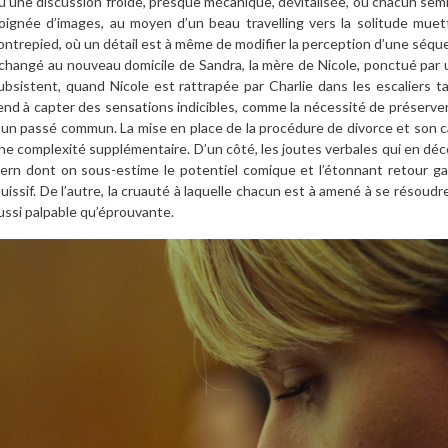
u’une discussion froide, presque mécanique, dévitalisée, où chacun sem
oignée d’images, au moyen d’un beau travelling vers la solitude muet
ontrepied, où un détail est à même de modifier la perception d’une séq
changé au nouveau domicile de Sandra, la mère de Nicole, ponctué par
ubsistent, quand Nicole est rattrapée par Charlie dans les escaliers ta
end à capter des sensations indicibles, comme la nécessité de préserver c
’un passé commun. La mise en place de la procédure de divorce et son c
ne complexité supplémentaire. D’un côté, les joutes verbales qui en déco
ern dont on sous-estime le potentiel comique et l’étonnant retour g
ouissif. De l’autre, la cruauté à laquelle chacun est à amené à se résou
ussi palpable qu’éprouvante.