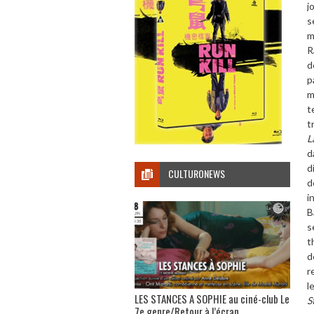
j
s
m
R
d
p
m
t
t
L
d
d
CULTURONEWS
d
i
B
s
t
d
r
l
LES STANCES A SOPHIE au ciné-club Le
S
7e genre/Retour à l’écran