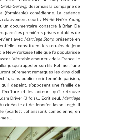
c
Greta Gerwig
, désormais la compagne de
 sa (formidable) comédienne. La cadence
s relativement court :
While We’re Young
qu’un documentaire consacré à Brian De
ant parmi les premières prises notables de
 revient avec
Marriage Story
, présenté en
entielles constituent les terrains de jeux
die New-Yorkaise telle que l’a popularisée
stes. Véritable amoureux de la France, le
ller jusqu’à appeler son fils Rohmer, l’une
auront sûrement remarqués les clins d’œil
hin, sans oublier un intermède parisien,
 qu’il dépeint, s’opposent une famille de
l’écriture et les acteurs qu’il retrouve
Adam Driver (3 fois)… Écrit seul,
Marriage
du cinéaste et de Jennifer Jason Leigh. Il
le (Scarlett Johansson), comédienne, en
rêmes…