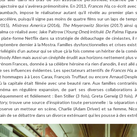
rajectoire qui s’avérera prémonitoire. En 2013,
Frances Ha
, co-écrit ave
aumbach, impose le réalisateur autant qu’il révèle au premier plan
’accélère, puisqu’il signe pas moins de quatre films sur un laps de temp
2015),
Mistress America
(2016),
The Meyerowitz Stories
(2017) ainsi 
alma co-réalisé avec Jake Paltrow (
Young Ones
) intitulé
De Palma
. Figur
a plate-forme Netflix dans sa stratégie de débauchage de cinéastes, il
eptembre dernier à la Mostra. Familles dysfonctionnelles et crises exist
rivilégiés d’un auteur qui se situe çà la fois comme un hériter de la comé
oody Allen mais aussi un cinéphile érudit aux horizons nettement plus va
rénom Frances, donnée à sa célèbre héroïne n’a rien d’anodin, il est allé a
e ses influences évidentes. Les spectateurs attentifs de
Frances Ha
, 
t hommages à à Leos Carax, François Truffaut ou encore Arnaud Desplec
ù la capitale était filmée avec une beauté rare. Aux familles contrariés
inéma en régulière expansion, de part ses diverses collaborations à 
réquemment et fidèlement : Ben Stiller (3 fois), Greta Gerwig (3 fois), 
tory
, trouve une source d’inspiration toute personnelle : la séparation 
bserve un metteur en scène, Charlie (Adam Driver) et sa femme, Nico
rain de se débattre dans un divorce exténuant qui les pousse à des ext