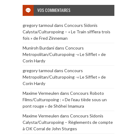
VOS COMMENTAIRES
gregory tarmoul
dans
Concours Sidonis
Calysta/Culturopoing – « Le Train sifflera trois
fois » de Fred Zinneman
Muniroh Burdani
dans
Concours
Metropolitan/Culturopoing -« Le Sifflet » de
Corin Hardy
gregory tarmoul
dans
Concours
Metropolitan/Culturopoing -« Le Sifflet » de
Corin Hardy
Maxime Vermeulen
dans
Concours Roboto
Films/Culturopoing : « De l’eau tiède sous un
pont rouge » de Shōhei Imamura
Maxime Vermeulen
dans
Concours Sidonis
Calysta/Culturopoing – Règlements de compte
à OK Corral de John Sturges