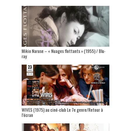
Mikio Naruse – « Nuages flottants » (1955) / Blu-
ray
WIVES (1975) au ciné-club Le 7e genre/Retour à
l’écran