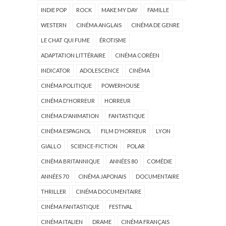
INDIE POP
ROCK
MAKE MY DAY
FAMILLE
WESTERN
CINÉMA ANGLAIS
CINÉMA DE GENRE
LE CHAT QUI FUME
ÉROTISME
ADAPTATION LITTÉRAIRE
CINÉMA CORÉEN
INDICATOR
ADOLESCENCE
CINÉMA
CINÉMA POLITIQUE
POWERHOUSE
CINÉMA D'HORREUR
HORREUR
CINÉMA D'ANIMATION
FANTASTIQUE
CINÉMA ESPAGNOL
FILM D'HORREUR
LYON
GIALLO
SCIENCE-FICTION
POLAR
CINÉMA BRITANNIQUE
ANNÉES 80
COMÉDIE
ANNÉES 70
CINÉMA JAPONAIS
DOCUMENTAIRE
THRILLER
CINÉMA DOCUMENTAIRE
CINÉMA FANTASTIQUE
FESTIVAL
CINÉMA ITALIEN
DRAME
CINÉMA FRANÇAIS