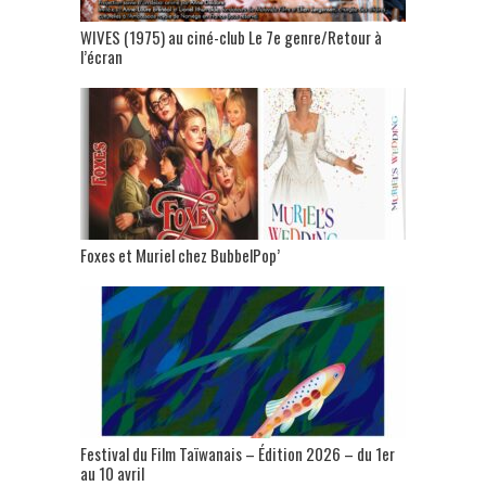
WIVES (1975) au ciné-club Le 7e genre/Retour à
l’écran
Foxes et Muriel chez BubbelPop’
Festival du Film Taïwanais – Édition 2026 – du 1er
au 10 avril