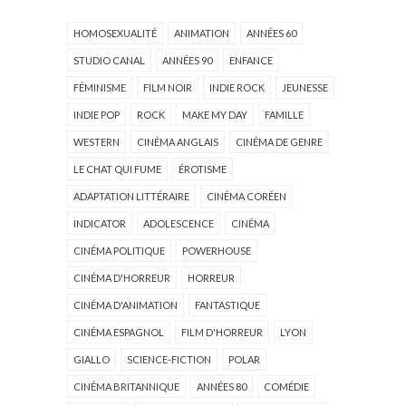
HOMOSEXUALITÉ
ANIMATION
ANNÉES 60
STUDIO CANAL
ANNÉES 90
ENFANCE
FÉMINISME
FILM NOIR
INDIE ROCK
JEUNESSE
INDIE POP
ROCK
MAKE MY DAY
FAMILLE
WESTERN
CINÉMA ANGLAIS
CINÉMA DE GENRE
LE CHAT QUI FUME
ÉROTISME
ADAPTATION LITTÉRAIRE
CINÉMA CORÉEN
INDICATOR
ADOLESCENCE
CINÉMA
CINÉMA POLITIQUE
POWERHOUSE
CINÉMA D'HORREUR
HORREUR
CINÉMA D'ANIMATION
FANTASTIQUE
CINÉMA ESPAGNOL
FILM D'HORREUR
LYON
GIALLO
SCIENCE-FICTION
POLAR
CINÉMA BRITANNIQUE
ANNÉES 80
COMÉDIE