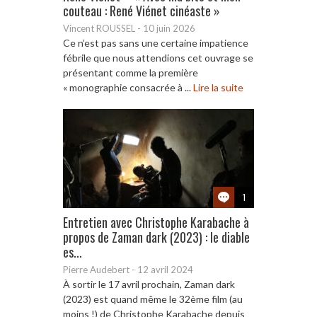
couteau : René Viénet cinéaste »
Vincent ROUSSEL
-
10 juin 2026
Ce n’est pas sans une certaine impatience
fébrile que nous attendions cet ouvrage se
présentant comme la première
« monographie consacrée à ...
Lire la suite
1
Entretien avec Christophe Karabache à
propos de Zaman dark (2023) : le diable
es...
Pierre Audebert
-
12 avril 2024
À sortir le 17 avril prochain, Zaman dark
(2023) est quand même le 32ème film (au
moins !) de Christophe Karabache depuis