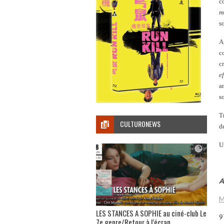
c
m
s
A
c
c
e
a
s
T
CULTURONEWS
d
U
A
M
LES STANCES A SOPHIE au ciné-club Le
9
7e genre/Retour à l’écran