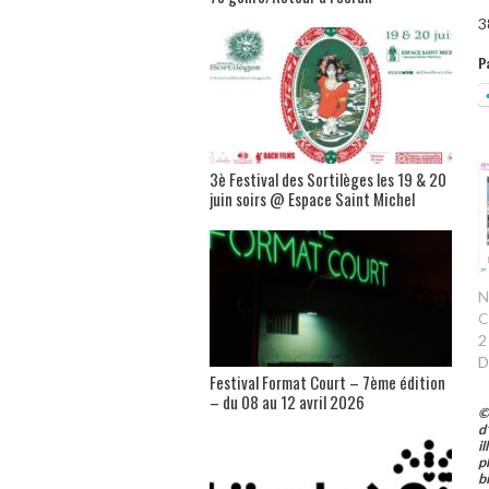
3
P
3è Festival des Sortilèges les 19 & 20
juin soirs @ Espace Saint Michel
N
C
2
D
Festival Format Court – 7ème édition
– du 08 au 12 avril 2026
©
d
i
p
b