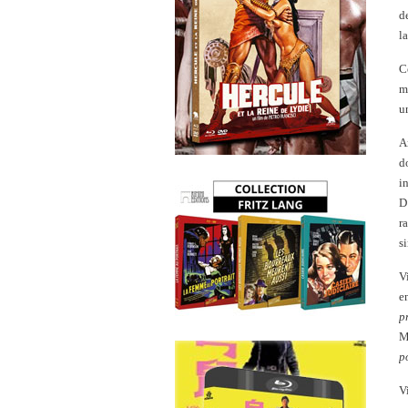
d
l
C
m
u
A
d
i
D
r
s
V
e
p
M
p
V