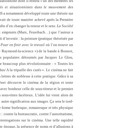
tuationniste dont il restera l’un des membres les
és et situationnistes dans le mouvement des
l’IS a notamment développé toute une théorie sur
avait de toute manière achevé après la Première
fin d’en changer la teneur et le sens.
La Société
ux emprunts (Marx, Feuerbach…) que l’auteur a
it d’investir : la peinture (pratique théorisée par
m
Pour en finir avec le travail
où l’on trouve un
 « Raymond-la-science ») de la bande à Bonnot,
tres populaires détournés par Jacques Le Glou,
e beaucoup plus révolutionnaire : « Toutes les
us/ A la tripaille des curés ». Le cinéma ne fait
 lettres de noblesse à cette pratique. Grâce à sa
net découvre le cinéma de la région et tente
 avec bonheur celle de sous-titreur et le premier
sous-titres facétieux. L’idée lui vient alors de
 autre signification aux images. Ça sera le tord-
e forme burlesque, romanesque et très physique
 : contre la bureaucratie, contre l’autoritarisme,
nterrogations sur le cinéma. Une telle rapidité
ette époque, la présence de noms et d’allusions à