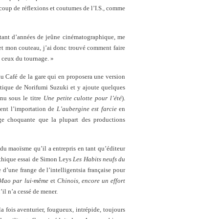
ucoup de réflexions et coutumes de l’I.S., comme
s tant d’années de jeûne cinématographique, me
e et mon couteau, j’ai donc trouvé comment faire
, ceux du tournage. »
du Café de la gare qui en proposera une version
rotique de Norifumi Suzuki et y ajoute quelques
nu sous le titre
Une petite culotte pour l’été
).
ment l’importation de
L’aubergine est farcie
en
age choquante que la plupart des productions
 du maoïsme qu’il a entrepris en tant qu’éditeur
mythique essai de Simon Leys
Les Habits neufs du
d’une frange de l’intelligentsia française pour
Mao par lui-même
et
Chinois, encore un effort
u’il n’a cessé de mener.
 fois aventurier, fougueux, intrépide, toujours