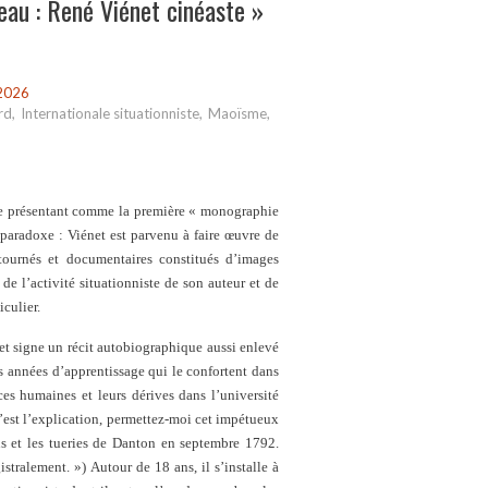
au : René Viénet cinéaste »
2026
rd
,
Internationale situationniste
,
Maoïsme
,
 se présentant comme la première « monographie
 paradoxe : Viénet est parvenu à faire œuvre de
tournés et documentaires constitués d’images
e l’activité situationniste de son auteur et de
culier.
et signe un récit autobiographique aussi enlevé
es années d’apprentissage qui le confortent dans
es humaines et leurs dérives dans l’université
’est l’explication, permettez-moi cet impétueux
ns et les tueries de Danton en septembre 1792.
stralement. ») Autour de 18 ans, il s’installe à