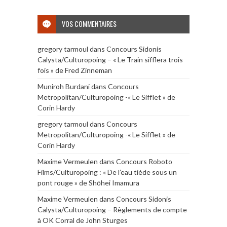
VOS COMMENTAIRES
gregory tarmoul
dans
Concours Sidonis
Calysta/Culturopoing – « Le Train sifflera trois
fois » de Fred Zinneman
Muniroh Burdani
dans
Concours
Metropolitan/Culturopoing -« Le Sifflet » de
Corin Hardy
gregory tarmoul
dans
Concours
Metropolitan/Culturopoing -« Le Sifflet » de
Corin Hardy
Maxime Vermeulen
dans
Concours Roboto
Films/Culturopoing : « De l’eau tiède sous un
pont rouge » de Shōhei Imamura
Maxime Vermeulen
dans
Concours Sidonis
Calysta/Culturopoing – Règlements de compte
à OK Corral de John Sturges