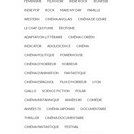
FÉMINISME
FILM NOIR
INDIE ROCK
JEUNESSE
INDIE POP
ROCK
MAKE MY DAY
FAMILLE
WESTERN
CINÉMA ANGLAIS
CINÉMA DE GENRE
LE CHAT QUI FUME
ÉROTISME
ADAPTATION LITTÉRAIRE
CINÉMA CORÉEN
INDICATOR
ADOLESCENCE
CINÉMA
CINÉMA POLITIQUE
POWERHOUSE
CINÉMA D'HORREUR
HORREUR
CINÉMA D'ANIMATION
FANTASTIQUE
CINÉMA ESPAGNOL
FILM D'HORREUR
LYON
GIALLO
SCIENCE-FICTION
POLAR
CINÉMA BRITANNIQUE
ANNÉES 80
COMÉDIE
ANNÉES 70
CINÉMA JAPONAIS
DOCUMENTAIRE
THRILLER
CINÉMA DOCUMENTAIRE
CINÉMA FANTASTIQUE
FESTIVAL