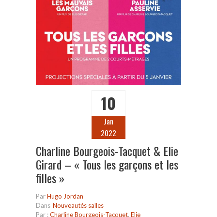
10
Jan
2022
Charline Bourgeois-Tacquet & Elie
Girard – « Tous les garçons et les
filles »
Par
Hugo Jordan
Dans
Nouveautés salles
Par :
Charline Bourgeois-Tacquet
,
Elie