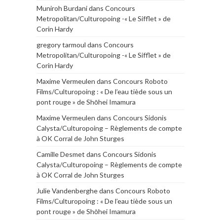
Muniroh Burdani
dans
Concours
Metropolitan/Culturopoing -« Le Sifflet » de
Corin Hardy
gregory tarmoul
dans
Concours
Metropolitan/Culturopoing -« Le Sifflet » de
Corin Hardy
Maxime Vermeulen
dans
Concours Roboto
Films/Culturopoing : « De l’eau tiède sous un
pont rouge » de Shōhei Imamura
Maxime Vermeulen
dans
Concours Sidonis
Calysta/Culturopoing – Règlements de compte
à OK Corral de John Sturges
Camille Desmet
dans
Concours Sidonis
Calysta/Culturopoing – Règlements de compte
à OK Corral de John Sturges
Julie Vandenberghe
dans
Concours Roboto
Films/Culturopoing : « De l’eau tiède sous un
pont rouge » de Shōhei Imamura