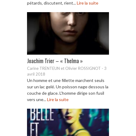
pétards, discutent, rient...
Lire la suite
Joachim Trier – « Thelma »
Carine TRENTEUN et Olivier ROSSIGNOT
-
3
avril 2018
Un homme et une fillette marchent seuls
sur un lac gelé. Un poisson nage dessous la
couche de glace. L’homme dirige son fusil
vers une...
Lire la suite