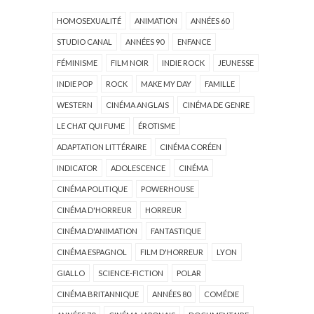
HOMOSEXUALITÉ
ANIMATION
ANNÉES 60
STUDIO CANAL
ANNÉES 90
ENFANCE
FÉMINISME
FILM NOIR
INDIE ROCK
JEUNESSE
INDIE POP
ROCK
MAKE MY DAY
FAMILLE
WESTERN
CINÉMA ANGLAIS
CINÉMA DE GENRE
LE CHAT QUI FUME
ÉROTISME
ADAPTATION LITTÉRAIRE
CINÉMA CORÉEN
INDICATOR
ADOLESCENCE
CINÉMA
CINÉMA POLITIQUE
POWERHOUSE
CINÉMA D'HORREUR
HORREUR
CINÉMA D'ANIMATION
FANTASTIQUE
CINÉMA ESPAGNOL
FILM D'HORREUR
LYON
GIALLO
SCIENCE-FICTION
POLAR
CINÉMA BRITANNIQUE
ANNÉES 80
COMÉDIE