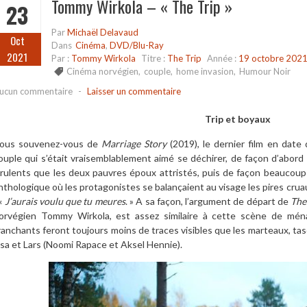
Tommy Wirkola – « The Trip »
23
Par
Michaël Delavaud
Oct
Dans
Cinéma
,
DVD/Blu-Ray
2021
Par :
Tommy Wirkola
Titre :
The Trip
Année :
19 octobre 202
Cinéma norvégien
,
couple
,
home invasion
,
Humour Noir
ucun commentaire
-
Laisser un commentaire
Trip et boyaux
ous souvenez-vous de
Marriage Story
(2019), le dernier film en da
ouple qui s’était vraisemblablement aimé se déchirer, de façon d’abord 
irulents que les deux pauvres époux attristés, puis de façon beaucoup
nthologique où les protagonistes se balançaient au visage les pires cruaut
 «
J’aurais voulu que tu meures
. » A sa façon, l’argument de départ de
The
orvégien Tommy Wirkola, est assez similaire à cette scène de ména
ranchants feront toujours moins de traces visibles que les marteaux, tase
isa et Lars (Noomi Rapace et Aksel Hennie).