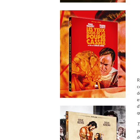
R
c
d
e
d
q
T
p
d