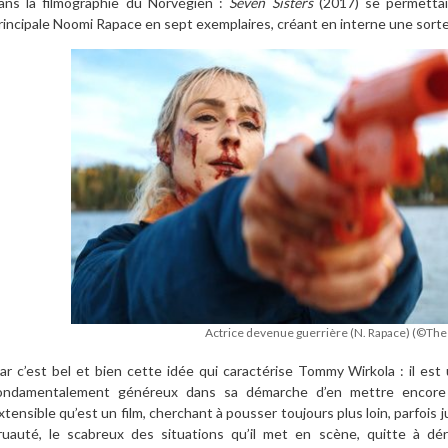
ans la filmographie du Norvégien :
Seven Sisters
(2017) se permettai
rincipale Noomi Rapace en sept exemplaires, créant en interne une sorte
Actrice devenue guerrière (N. Rapace) (©The
ar c’est bel et bien cette idée qui caractérise Tommy Wirkola : il es
ondamentalement généreux dans sa démarche d’en mettre encore
xtensible qu’est un film, cherchant à pousser toujours plus loin, parfois jus
ruauté, le scabreux des situations qu’il met en scène, quitte à d