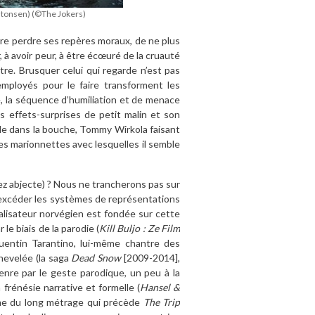
Antonsen) (©The Jokers)
aire perdre ses repères moraux, de ne plus
rer, à avoir peur, à être écœuré de la cruauté
re. Brusquer celui qui regarde n’est pas
mployés pour le faire transforment les
 la séquence d’humiliation et de menace
es effets-surprises de petit malin et son
able dans la bouche, Tommy Wirkola faisant
tes marionnettes avec lesquelles il semble
z abjecte) ? Nous ne trancherons pas sur
’excéder les systèmes de représentations
éalisateur norvégien est fondée sur cette
e biais de la parodie (
Kill Buljo : Ze Film
Quentin Tarantino, lui-même chantre des
chevelée (la saga
Dead Snow
[2009-2014],
enre par le geste parodique, un peu à la
 frénésie narrative et formelle (
Hansel &
ême du long métrage qui précède
The Trip