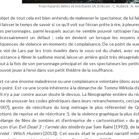
Trois fuyards bêtes et méchants (A. Eriksen ; C. Rubeck ; A. 
’objet de tout cela est bien entendu de malmener le spectateur, de lui f
ui laisser le temps de savoir si ce qu’il voit sur l’écran prête à rire, à pleu
es personnages, parmi lesquels aucun ne semble pouvoir rattraper l’aut
écessairement un défaut ; cela en devient un lorsque les moyens e
équences de violence en moments de complaisance. De ce point de vue,
e viol de Lars par les trois évadés dans le sous-sol du chalet, avec s
nsistance à filmer le sadisme moral, laisse un arrière-goût très désagré
out à la fois de son personnage principal et de ses spectateurs les peti
ouvoir jouer à l’envi dans son petit théâtre de la souffrance.
st-ce une énorme maladresse ou une complaisance volontaire (donc asse
e point. Est-ce une scorie inhérente à la démarche de Tommy Wirkola d
 Il n’y a par contre aucun doute là-dessus. La filmographie entière du r
dée de pousser les codes génériques dans leurs retranchements, ceci par l
2007], geste de réécriture du long métrage le plus référentiel de 
otions de reprise et de réécriture !), de la violence graphique la plus é
élange de films de zombies et d’entreprise de « cartoonisation » du g
açon d’un
Evil Dead 3 : l’armée des ténébrès
par Sam Raimi [1992]), de la
retel : Witch Hunters
[2013]). Cet excès était le postulat narratif m