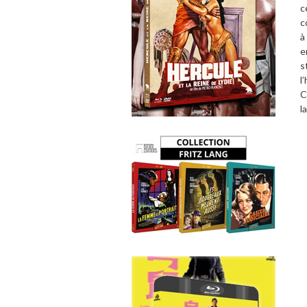
c
c
à
e
s
l
C
l