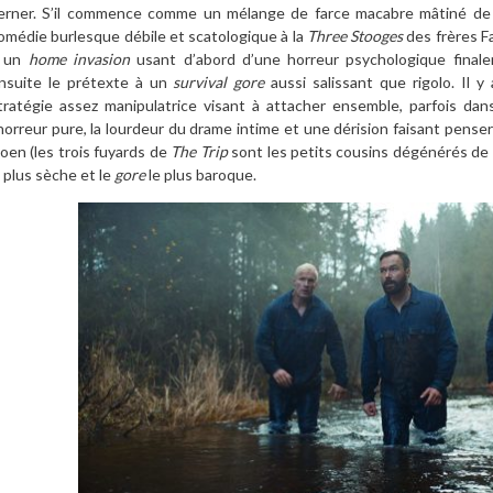
erner. S’il commence comme un mélange de farce macabre mâtiné de dr
omédie burlesque débile et scatologique à la
Three Stooges
des frères Fa
 un
home invasion
usant d’abord d’une horreur psychologique final
nsuite le prétexte à un
survival
gore
aussi salissant que rigolo. Il 
tratégie assez manipulatrice visant à attacher ensemble, parfois da
’horreur pure, la lourdeur du drame intime et une dérision faisant pen
oen (les trois fuyards de
The Trip
sont les petits cousins dégénérés de 
a plus sèche et le
gore
le plus baroque.