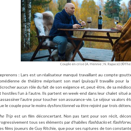
Couple en crise (A. Hennie ; N. Rapace) (©The
eprenons : Lars est un réalisateur manqué travaillant au compte-gout
omédienne de théâtre méprisant son mari (puisqu’il travaille pour la
écrocher aucun rôle du fait de son exigence et, peut-être, de sa médio
t hostiles l’un à l’autre. Ils partent en week-end dans leur chalet situé 
’assassiner l’autre pour toucher son assurance-vie. Le séjour va alors êtr
ue le couple pour le moins dysfonctionnel va être rejoint par trois déte
he Trip
est un film déconcertant. Non pas tant pour son récit, déconst
rogressivement tous ses éléments par d’habiles
flashbacks
et
flashforw
es films joueurs de Guy Ritchie, que pour ses ruptures de ton constantes