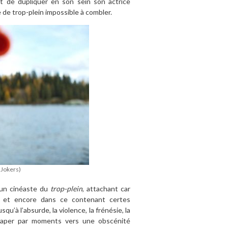
t de dupliquer en son sein son actrice
 de trop-plein impossible à combler.
 Jokers)
t un cinéaste du
trop-plein
, attachant car
 et encore dans ce contenant certes
qu’à l’absurde, la violence, la frénésie, la
éraper par moments vers une obscénité