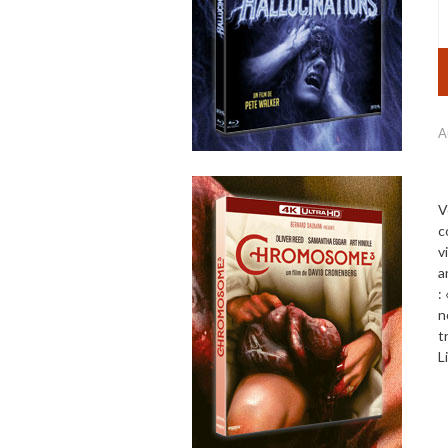
A
V
c
v
a
:
n
t
L