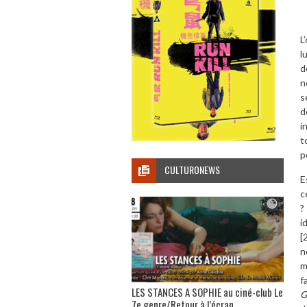
L
l
d
n
s
d
i
t
p
CULTURONEWS
E
c
?
i
[
n
m
f
LES STANCES A SOPHIE au ciné-club Le
G
7e genre/Retour à l’écran