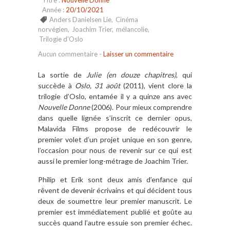
Titre :
Nouvelle Donne
Année :
20/10/2021
Anders Danielsen Lie
,
Cinéma
norvégien
,
Joachim Trier
,
mélancolie
,
Trilogie d'Oslo
Aucun commentaire
-
Laisser un commentaire
La sortie de
Julie (en douze chapitres)
, qui
succède à
Oslo, 31 août
(2011), vient clore la
trilogie d’Oslo, entamée il y a quinze ans avec
Nouvelle Donne
(2006). Pour mieux comprendre
dans quelle lignée s’inscrit ce dernier opus,
Malavida Films propose de redécouvrir le
premier volet d’un projet unique en son genre,
l’occasion pour nous de revenir sur ce qui est
aussi le premier long-métrage de Joachim Trier.
Philip et Erik sont deux amis d’enfance qui
rêvent de devenir écrivains et qui décident tous
deux de soumettre leur premier manuscrit. Le
premier est immédiatement publié et goûte au
succès quand l’autre essuie son premier échec.