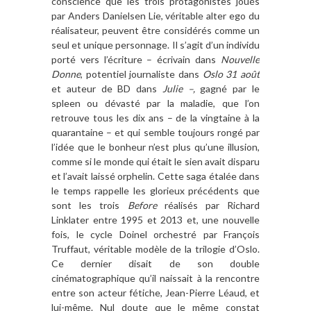
conscience que les trois protagonistes joués
par Anders Danielsen Lie, véritable alter ego du
réalisateur, peuvent être considérés comme un
seul et unique personnage. Il s’agit d’un individu
porté vers l’écriture – écrivain dans
Nouvelle
Donne
, potentiel journaliste dans
Oslo 31 août
et auteur de BD dans
Julie –,
gagné par le
spleen ou dévasté par la maladie, que l’on
retrouve tous les dix ans – de la vingtaine à la
quarantaine – et qui semble toujours rongé par
l’idée que le bonheur n’est plus qu’une illusion,
comme si le monde qui était le sien avait disparu
et l’avait laissé orphelin. Cette saga étalée dans
le temps rappelle les glorieux précédents que
sont les trois
Before
réalisés par Richard
Linklater entre 1995 et 2013 et, une nouvelle
fois, le cycle Doinel orchestré par François
Truffaut, véritable modèle de la trilogie d’Oslo.
Ce dernier disait de son double
cinématographique qu’il naissait à la rencontre
entre son acteur fétiche, Jean-Pierre Léaud, et
lui-même. Nul doute que le même constat