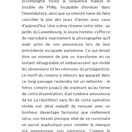
accompagne toute la séquence traduit le
trouble de Philip, incapable d’évoluer dans
l’immédiateté, ainsi que sa volonté naïve de faire
coïncider la joie des jours d’antan avec ceux
d’aujourd’hui. Une scène résume cette idée : au
jardin du Luxembourg, le jeune homme s’efforce
de reproduire exactement la photographie qu’il
avait prise de son amoureuse lors de leur
précédente escapade parisienne. Ce qui devait
être un moment de joie se transforme en un
instant désagréable et embarrassant qui révèle
les obsessions et les névroses du protagoniste.
Le motif du compte à rebours qui apparaît dans
ce long passage reviendra tel un leitmotiv : le
héros compte jusqu’à dix espérant qu’au terme
de cette énumération, Kari tombera amoureuse
de lui. La répétition sans fin de cette opération
révèle son désir maladif de renouer avec un
bonheur davantage fantasmé que réellement
vécu, son besoin presque vital de se construire
un passé euphorique pour combler le manque
qui empoisonne son existence. Comme le