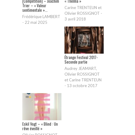
(Compétition) – Joachim
« Thelma »
Trier – « Valeur
Carine TRENTEUN et
sentimentale »...
Olivier ROSSIGNOT
-
Frédérique LAMBERT
3 avril 2018
-
22 mai 2025
Étrange Festival 2017-
Seconde partie
Audrey JEAMART,
Olivier ROSSIGNOT
et Carine TRENTEUN
-
13 octobre 2017
Eskil Vogt – « Blind : Un
rêve éveillé »
Olivier ROSSIGNOT
-