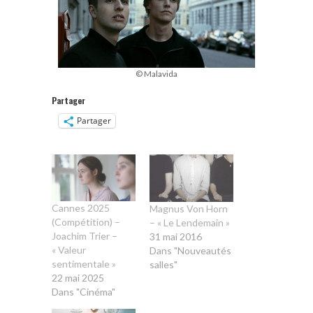
© Malavida
Partager
Partager
Cannes 2025
Magnus Von Horn
(Compétition) –
– « Le Lendemain »
Joachim Trier –
31 mai 2016
« Valeur
Dans "Nouveautés
sentimentale »
salles"
22 mai 2025
Dans "Cinéma"