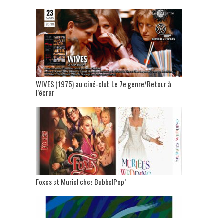
WIVES (1975) au ciné-club Le 7e genre/Retour à
l’écran
Foxes et Muriel chez BubbelPop’