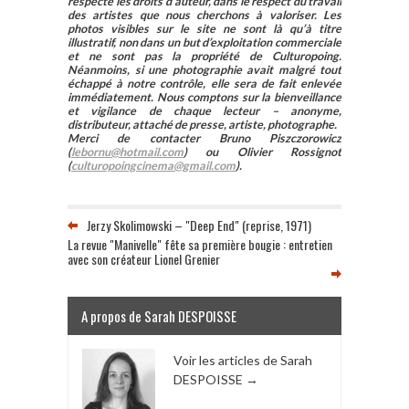
respecte les droits d’auteur, dans le respect du travail
des artistes que nous cherchons à valoriser. Les
photos visibles sur le site ne sont là qu’à titre
illustratif, non dans un but d’exploitation commerciale
et ne sont pas la propriété de Culturopoing.
Néanmoins, si une photographie avait malgré tout
échappé à notre contrôle, elle sera de fait enlevée
immédiatement. Nous comptons sur la bienveillance
et vigilance de chaque lecteur – anonyme,
distributeur, attaché de presse, artiste, photographe.
Merci de contacter Bruno Piszczorowicz
(
lebornu@hotmail.com
) ou Olivier Rossignot
(
culturopoingcinema@gmail.com
).
Jerzy Skolimowski – "Deep End" (reprise, 1971)
La revue "Manivelle" fête sa première bougie : entretien
avec son créateur Lionel Grenier
A propos de Sarah DESPOISSE
Voir les articles de Sarah
DESPOISSE
→