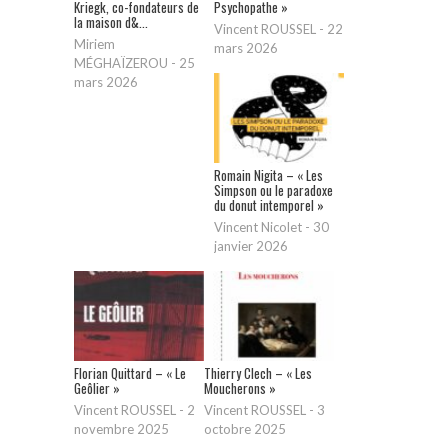
Kriegk, co-fondateurs de
Psychopathe »
la maison d&...
Vincent ROUSSEL
-
22
Miriem
mars 2026
MÉGHAÏZEROU
-
25
mars 2026
Romain Nigita – « Les
Simpson ou le paradoxe
du donut intemporel »
Vincent Nicolet
-
30
janvier 2026
Florian Quittard – « Le
Thierry Clech – « Les
Geôlier »
Moucherons »
Vincent ROUSSEL
-
2
Vincent ROUSSEL
-
3
novembre 2025
octobre 2025