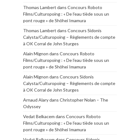
Thomas Lambert
dans
Concours Roboto
Films/Culturopoing : « De l’eau tiède sous un
pont rouge » de Shōhei Imamura
Thomas Lambert
dans
Concours Sidonis
Calysta/Culturopoing – Règlements de compte
à OK Corral de John Sturges
Alain Mignon
dans
Concours Roboto
Films/Culturopoing : « De l’eau tiède sous un
pont rouge » de Shōhei Imamura
Alain Mignon
dans
Concours Sidonis
Calysta/Culturopoing – Règlements de compte
à OK Corral de John Sturges
Arnaud Alary
dans
Christopher Nolan – The
Odyssey
Vedat Belkacem
dans
Concours Roboto
Films/Culturopoing : « De l’eau tiède sous un
pont rouge » de Shōhei Imamura
Vedat Belkacem
dans
Concours Sidonis