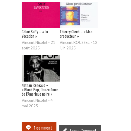
Chloé Saffy – « La
Thierry Clech – « Mon
Vocation »
producteur »
Vincent Nicolet
-
21
Vincent ROUSSEL
-
12
août 2025
juin 2025
Nathan Reneaud –
« Black Pop, Douze âmes
de l’Amérique noire »
Vincent Nicolet
-
4
mai 2025
1 comment
Leave Comment