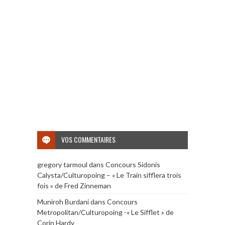
VOS COMMENTAIRES
gregory tarmoul
dans
Concours Sidonis
Calysta/Culturopoing – « Le Train sifflera trois
fois » de Fred Zinneman
Muniroh Burdani
dans
Concours
Metropolitan/Culturopoing -« Le Sifflet » de
Corin Hardy