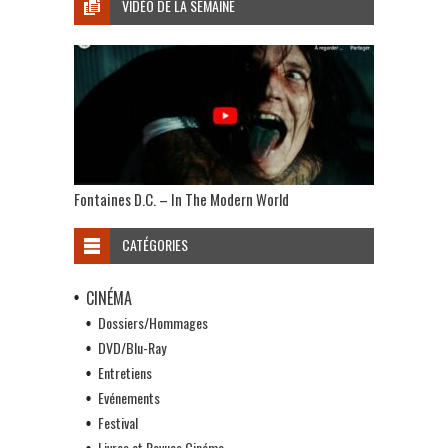
VIDÉO DE LA SEMAINE
Fontaines D.C. – In The Modern World
CATÉGORIES
CINÉMA
Dossiers/Hommages
DVD/Blu-Ray
Entretiens
Evénements
Festival
Livres et Revues Cinéma