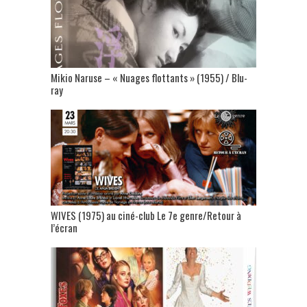
Mikio Naruse – « Nuages flottants » (1955) / Blu-
ray
WIVES (1975) au ciné-club Le 7e genre/Retour à
l’écran