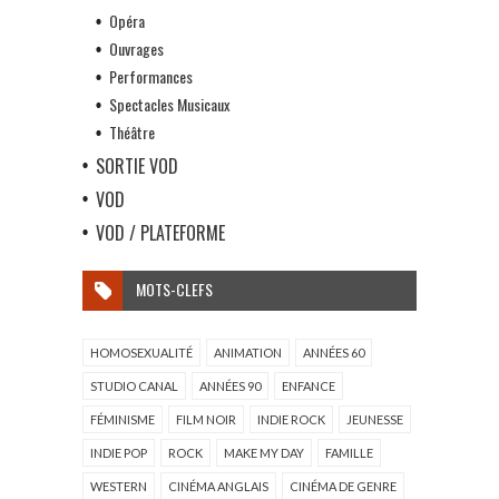
Opéra
Ouvrages
Performances
Spectacles Musicaux
Théâtre
SORTIE VOD
VOD
VOD / PLATEFORME
MOTS-CLEFS
HOMOSEXUALITÉ
ANIMATION
ANNÉES 60
STUDIO CANAL
ANNÉES 90
ENFANCE
FÉMINISME
FILM NOIR
INDIE ROCK
JEUNESSE
INDIE POP
ROCK
MAKE MY DAY
FAMILLE
WESTERN
CINÉMA ANGLAIS
CINÉMA DE GENRE