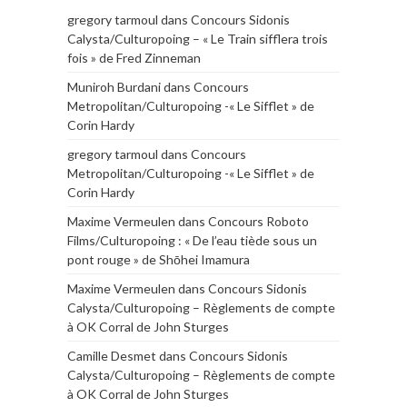
gregory tarmoul
dans
Concours Sidonis
Calysta/Culturopoing – « Le Train sifflera trois
fois » de Fred Zinneman
Muniroh Burdani
dans
Concours
Metropolitan/Culturopoing -« Le Sifflet » de
Corin Hardy
gregory tarmoul
dans
Concours
Metropolitan/Culturopoing -« Le Sifflet » de
Corin Hardy
Maxime Vermeulen
dans
Concours Roboto
Films/Culturopoing : « De l’eau tiède sous un
pont rouge » de Shōhei Imamura
Maxime Vermeulen
dans
Concours Sidonis
Calysta/Culturopoing – Règlements de compte
à OK Corral de John Sturges
Camille Desmet
dans
Concours Sidonis
Calysta/Culturopoing – Règlements de compte
à OK Corral de John Sturges