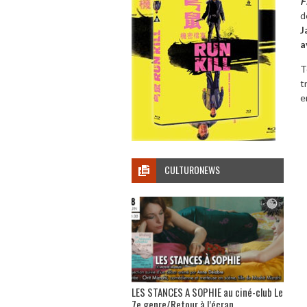
F
d
J
a
T
t
e
CULTURONEWS
LES STANCES A SOPHIE au ciné-club Le
7e genre/Retour à l’écran