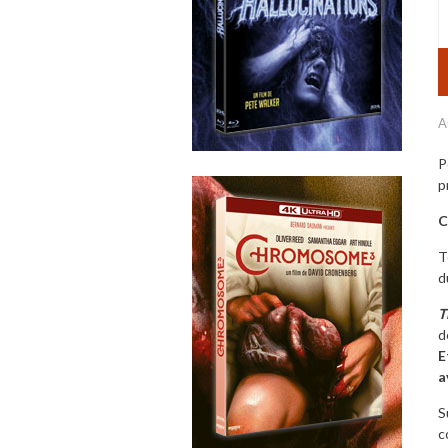
A
P
p
C
T
d
T
d
E
a
S
c