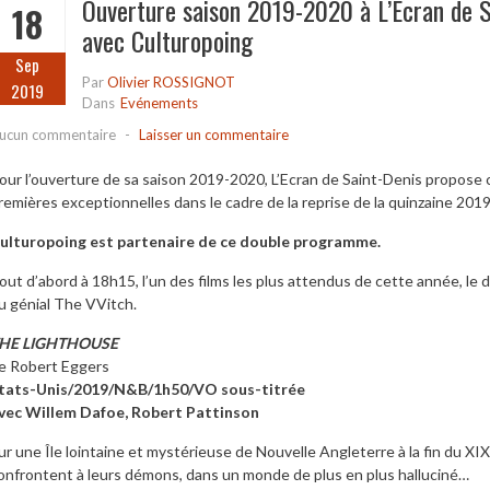
Ouverture saison 2019-2020 à L’Ecran de S
18
avec Culturopoing
Sep
Par
Olivier ROSSIGNOT
2019
Dans
Evénements
ucun commentaire
-
Laisser un commentaire
our l’ouverture de sa saison 2019-2020, L’Ecran de Saint-Denis propos
remières exceptionnelles dans le cadre de la reprise de la quinzaine 2019
ulturopoing est partenaire de ce double programme.
out d’abord à 18h15, l’un des films les plus attendus de cette année, le 
u génial The VVitch.
HE LIGHTHOUSE
e Robert Eggers
tats-Unis/2019/N&B/1h50/VO sous-titrée
vec Willem Dafoe, Robert Pattinson
ur une Île lointaine et mystérieuse de Nouvelle Angleterre à la fin du XI
onfrontent à leurs démons, dans un monde de plus en plus halluciné…