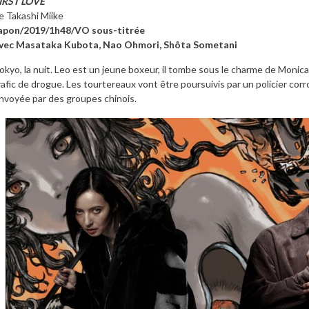
IRST LOVE
e Takashi Miike
apon/2019/1h48/VO sous-titrée
vec Masataka Kubota, Nao Ohmori, Shôta Sometani
okyo, la nuit. Leo est un jeune boxeur, il tombe sous le charme de Monica,
rafic de drogue. Les tourtereaux vont être poursuivis par un policier c
nvoyée par des groupes chinois.