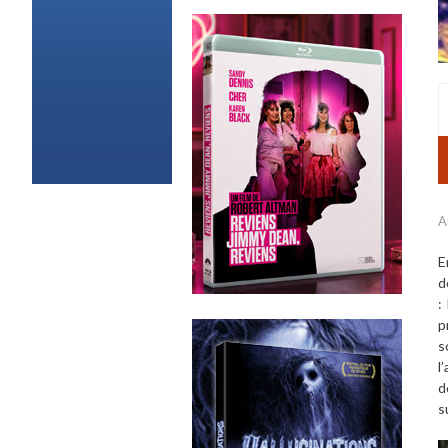
A
E
d
:
p
s
l
d
s