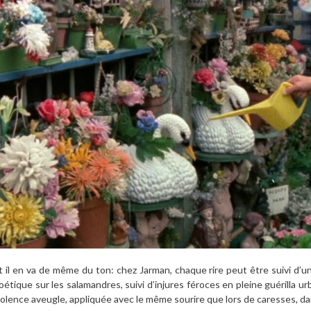
t il en va de même du ton: chez Jarman, chaque rire peut être suivi d’u
oétique sur les salamandres, suivi d’injures féroces en pleine guérilla u
iolence aveugle, appliquée avec le même sourire que lors de caresses, 