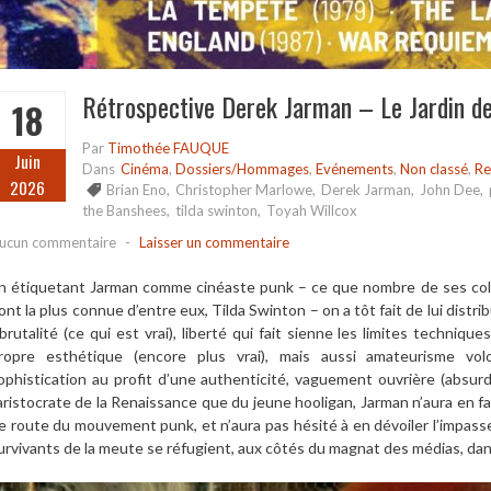
Rétrospective Derek Jarman – Le Jardin d
18
Par
Timothée FAUQUE
Juin
Dans
Cinéma
,
Dossiers/Hommages
,
Evénements
,
Non classé
,
Re
2026
Brian Eno
,
Christopher Marlowe
,
Derek Jarman
,
John Dee
,
the Banshees
,
tilda swinton
,
Toyah Willcox
ucun commentaire
-
Laisser un commentaire
n étiquetant Jarman comme cinéaste punk – ce que nombre de ses colla
ont la plus connue d’entre eux, Tilda Swinton – on a tôt fait de lui dist
 brutalité (ce qui est vrai), liberté qui fait sienne les limites techniqu
ropre esthétique (encore plus vrai), mais aussi amateurisme volo
ophistication au profit d’une authenticité, vaguement ouvrière (absurde
’aristocrate de la Renaissance que du jeune hooligan, Jarman n’aura en f
e route du mouvement punk, et n’aura pas hésité à en dévoiler l’impasse 
urvivants de la meute se réfugient, aux côtés du magnat des médias, dan