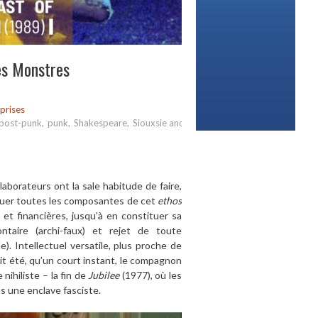
es Monstres
prises
post-punk
,
punk
,
Shakespeare
,
Siouxsie and
borateurs ont la sale habitude de faire,
ribuer toutes les composantes de cet
ethos
es et financières, jusqu’à en constituer sa
ntaire (archi-faux) et rejet de toute
). Intellectuel versatile, plus proche de
ait été, qu’un court instant, le compagnon
nihiliste – la fin de
Jubilee
(1977), où les
s une enclave fasciste.