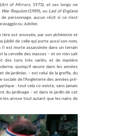
(
Art of Mirrors,
1973), et ses longs ne
u
War Requiem
(1989), ou
Last of England
e de personnage, aucun récit si ce n’est
ravaggio
ou
Jubilee.
th Ière est envoyée, par son alchimiste et
ux jubilé de celle qui porte aussi son nom,
h II est morte assassinée dans un terrain
t la cervelle des masses – et on n’en sait
et des tons très variés, et de manière
oderne, quoiqu’il œuvre dans les années
e jardinier, – est celui de la greffe, du
e sociale de l’Angleterre des années pré-
yptique : tout cela co-existe, sans jamais
nt du jardinage – et dans le jardin de cet
n les arrose tout autant que les nains de