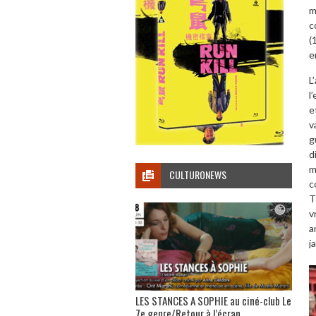
m
c
(
e
L
l
e
v
g
d
m
CULTURONEWS
c
T
v
a
j
LES STANCES A SOPHIE au ciné-club Le
7e genre/Retour à l’écran