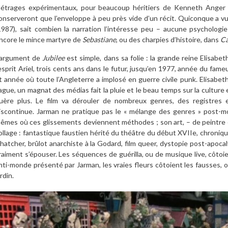
étrages expérimentaux, pour beaucoup héritiers de Kenneth Anger 
onserveront que l’enveloppe à peu près vide d’un récit. Quiconque a v
1987), sait combien la narration l’intéresse peu – aucune psychologi
ncore le mince martyre de
Sebastiane
, ou des charpies d’histoire, dans
Ca
’argument de
Jubilee
est simple, dans sa folie : la grande reine Elisabe
’esprit Ariel, trois cents ans dans le futur, jusqu’en 1977, année du fame
t année où toute l’Angleterre a implosé en guerre civile punk. Elisabet
ague, un magnat des médias fait la pluie et le beau temps sur la culture e
uère plus. Le film va dérouler de nombreux genres, des registres 
iscontinue. Jarman ne pratique pas le « mélange des genres » post-m
êmes où ces glissements deviennent méthodes ; son art, – de peintre et d
ollage : fantastique faustien hérité du théâtre du début XVIIe, chroniqu
hatcher, brûlot anarchiste à la Godard, film queer, dystopie post-apocal
raiment s’épouser. Les séquences de guérilla, ou de musique live, côtoie
nti-monde présenté par Jarman, les vraies fleurs côtoient les fausses, o
ardin.