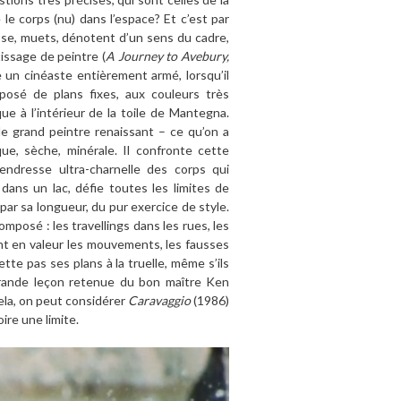
 le corps (nu) dans l’espace? Et c’est par
sse, muets, dénotent d’un sens du cadre,
issage de peintre (
A Journey to Avebury,
 un cinéaste entièrement armé, lorsqu’il
posé de plans fixes, aux couleurs très
ue à l’intérieur de la toile de Mantegna.
le grand peintre renaissant – ce qu’on a
que, sèche, minérale. Il confronte cette
tendresse ultra-charnelle des corps qui
dans un lac, défie toutes les limites de
ar sa longueur, du pur exercice de style.
mposé : les travellings dans les rues, les
tent en valeur les mouvements, les fausses
tte pas ses plans à la truelle, même s’ils
grande leçon retenue du bon maître Ken
 cela, on peut considérer
Caravaggio
(1986)
ire une limite.