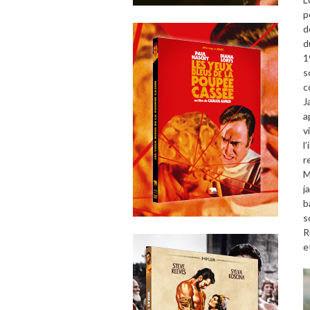
p
d
d
1
s
c
J
a
v
l
r
j
b
s
R
e