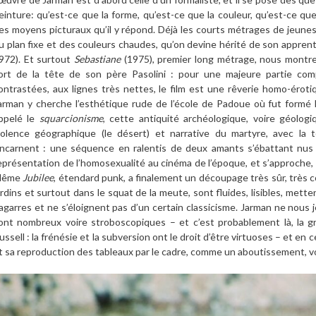
einture: qu’est-ce que la forme, qu’est-ce que la couleur, qu’est-ce que
es moyens picturaux qu’il y répond. Déjà les courts métrages de jeune
u plan fixe et des couleurs chaudes, qu’on devine hérité de son apprent
972). Et surtout
Sebastiane
(1975), premier long métrage, nous montre
ort de la tête de son père Pasolini : pour une majeure partie com
ontrastées, aux lignes très nettes, le film est une rêverie homo-érotiq
arman y cherche l’esthétique rude de l’école de Padoue où fut formé 
ppelé le
squarcionisme
, cette antiquité archéologique, voire géologi
iolence géographique (le désert) et narrative du martyre, avec la 
’incarnent : une séquence en ralentis de deux amants s’ébattant nus 
eprésentation de l’homosexualité au cinéma de l’époque, et s’approche, p
Même
Jubilee
, étendard punk, a finalement un découpage très sûr, très co
ardins et surtout dans le squat de la meute, sont fluides, lisibles, met
agarres et ne s’éloignent pas d’un certain classicisme. Jarman ne nous je
ont nombreux voire stroboscopiques – et c’est probablement là, la 
ussell : la frénésie et la subversion ont le droit d’être virtuoses – et en
t sa reproduction des tableaux par le cadre, comme un aboutissement, vo