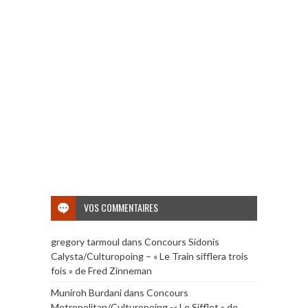
VOS COMMENTAIRES
gregory tarmoul
dans
Concours Sidonis
Calysta/Culturopoing – « Le Train sifflera trois
fois » de Fred Zinneman
Muniroh Burdani
dans
Concours
Metropolitan/Culturopoing -« Le Sifflet » de