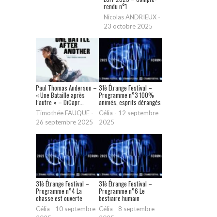
rendu n°1
Nicolas ANDRIEUX
-
23 octobre 2025
Paul Thomas Anderson –
31è Étrange Festival –
« Une Bataille après
Programme n°3 100%
l’autre » – DiCapr...
animés, esprits dérangés
Timothée FAUQUE
-
Célia
-
12 septembre
26 septembre 2025
2025
31è Étrange Festival –
31è Étrange Festival –
Programme n°4 La
Programme n°6 Le
chasse est ouverte
bestiaire humain
Célia
-
10 septembre
Célia
-
8 septembre