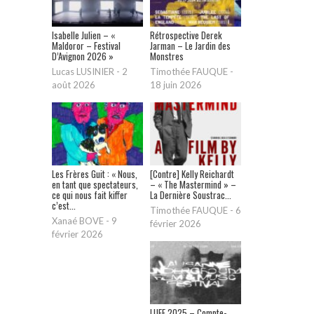
Isabelle Julien – «
Rétrospective Derek
Maldoror – Festival
Jarman – Le Jardin des
D’Avignon 2026 »
Monstres
Lucas LUSINIER
-
2
Timothée FAUQUE
-
août 2026
18 juin 2026
Les Frères Guit : « Nous,
[Contre] Kelly Reichardt
en tant que spectateurs,
– « The Mastermind » –
ce qui nous fait kiffer
La Dernière Soustrac...
c’est...
Timothée FAUQUE
-
6
Xanaé BOVE
-
9
février 2026
février 2026
LUFF 2025 – Compte-