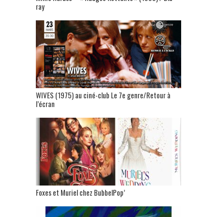
ray
WIVES (1975) au ciné-club Le 7e genre/Retour à
l’écran
Foxes et Muriel chez BubbelPop’