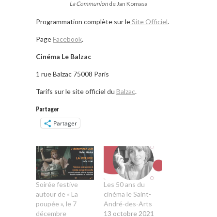
La Communion
de Jan Komasa
Programmation complète sur le
Site Officiel
.
Page
Facebook
.
Cinéma Le Balzac
1 rue Balzac 75008 Paris
Tarifs sur le site officiel du
Balzac
.
Partager
Partager
Soirée festive
Les 50 ans du
autour de « La
cinéma le Saint-
poupée », le 7
André-des-Arts
décembre
13 octobre 2021