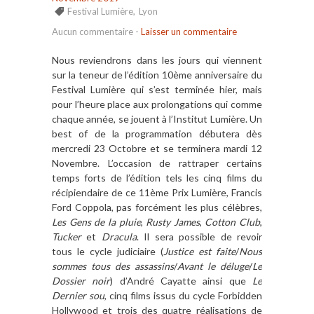
Festival Lumière
,
Lyon
Aucun commentaire
-
Laisser un commentaire
Nous reviendrons dans les jours qui viennent
sur la teneur de l’édition 10ème anniversaire du
Festival Lumière qui s’est terminée hier, mais
pour l’heure place aux prolongations qui comme
chaque année, se jouent à l’Institut Lumière. Un
best of de la programmation débutera dès
mercredi 23 Octobre et se terminera mardi 12
Novembre. L’occasion de rattraper certains
temps forts de l’édition tels les cinq films du
récipiendaire de ce 11ème Prix Lumière, Francis
Ford Coppola, pas forcément les plus célèbres,
Les Gens de la pluie
,
Rusty James
,
Cotton Club
,
Tucker
et
Dracula
. Il sera possible de revoir
tous le cycle judiciaire (
Justice est faite
/
Nous
sommes tous des assassins
/
Avant le déluge
/
Le
Dossier noir
) d’André Cayatte ainsi que
Le
Dernier sou
, cinq films issus du cycle Forbidden
Hollywood et trois des quatre réalisations de