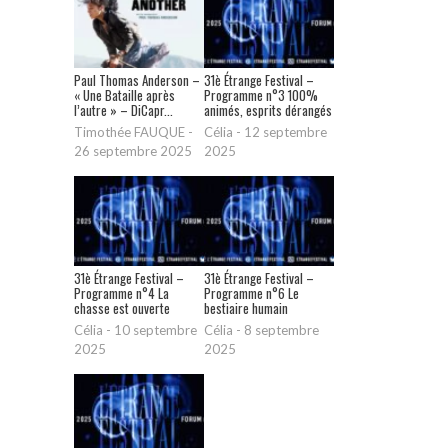
Paul Thomas Anderson –
31è Étrange Festival –
« Une Bataille après
Programme n°3 100%
l’autre » – DiCapr...
animés, esprits dérangés
Timothée FAUQUE
-
Célia
-
12 septembre
26 septembre 2025
2025
31è Étrange Festival –
31è Étrange Festival –
Programme n°4 La
Programme n°6 Le
chasse est ouverte
bestiaire humain
Célia
-
10 septembre
Célia
-
8 septembre
2025
2025