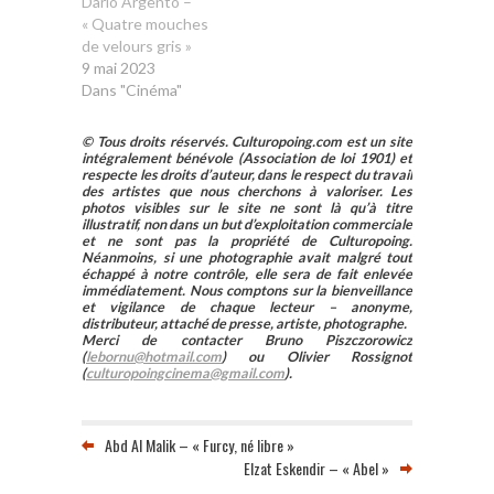
Dario Argento –
« Quatre mouches
de velours gris »
9 mai 2023
Dans "Cinéma"
© Tous droits réservés. Culturopoing.com est un site
intégralement bénévole (Association de loi 1901) et
respecte les droits d’auteur, dans le respect du travail
des artistes que nous cherchons à valoriser. Les
photos visibles sur le site ne sont là qu’à titre
illustratif, non dans un but d’exploitation commerciale
et ne sont pas la propriété de Culturopoing.
Néanmoins, si une photographie avait malgré tout
échappé à notre contrôle, elle sera de fait enlevée
immédiatement. Nous comptons sur la bienveillance
et vigilance de chaque lecteur – anonyme,
distributeur, attaché de presse, artiste, photographe.
Merci de contacter Bruno Piszczorowicz
(
lebornu@hotmail.com
) ou Olivier Rossignot
(
culturopoingcinema@gmail.com
).
Abd Al Malik – « Furcy, né libre »
Elzat Eskendir – « Abel »