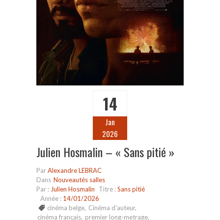
14
Jan
2026
Julien Hosmalin – « Sans pitié »
Par
Alexandre LEBRAC
Dans
Nouveautés salles
Par :
Julien Hosmalin
Titre :
Sans pitié
Année :
14/01/2026
cinéma belge
,
Cinéma d'auteur
,
cinéma français
,
premier long-metrage
,