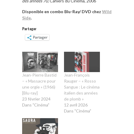
des années 70
, Cahiers du Cinéma, 2006
Disponible en combo Blu-Ray/ DVD chez
Wild
Side
.
Partager
Partager
Jean-Pierre Bastid
Jean-François
– « Massacre pour
Rauger – « Rosso
une orgie » (1966)
Sangue : Le cinéma
[Blu-ray]
italien des années
23 février 2024
de plomb »
Dans "Cinéma"
12 avril 2026
Dans "Cinéma"