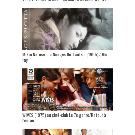
Mikio Naruse – « Nuages flottants » (1955) / Blu-
ray
WIVES (1975) au ciné-club Le 7e genre/Retour à
l’écran