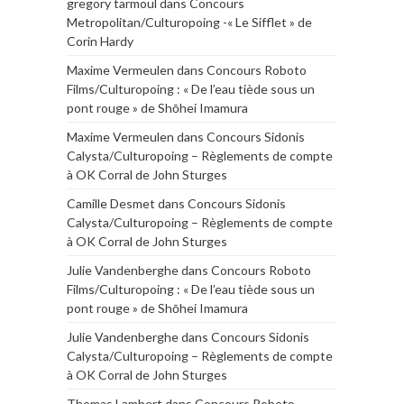
gregory tarmoul
dans
Concours
Metropolitan/Culturopoing -« Le Sifflet » de
Corin Hardy
Maxime Vermeulen
dans
Concours Roboto
Films/Culturopoing : « De l’eau tiède sous un
pont rouge » de Shōhei Imamura
Maxime Vermeulen
dans
Concours Sidonis
Calysta/Culturopoing – Règlements de compte
à OK Corral de John Sturges
Camille Desmet
dans
Concours Sidonis
Calysta/Culturopoing – Règlements de compte
à OK Corral de John Sturges
Julie Vandenberghe
dans
Concours Roboto
Films/Culturopoing : « De l’eau tiède sous un
pont rouge » de Shōhei Imamura
Julie Vandenberghe
dans
Concours Sidonis
Calysta/Culturopoing – Règlements de compte
à OK Corral de John Sturges
Thomas Lambert
dans
Concours Roboto