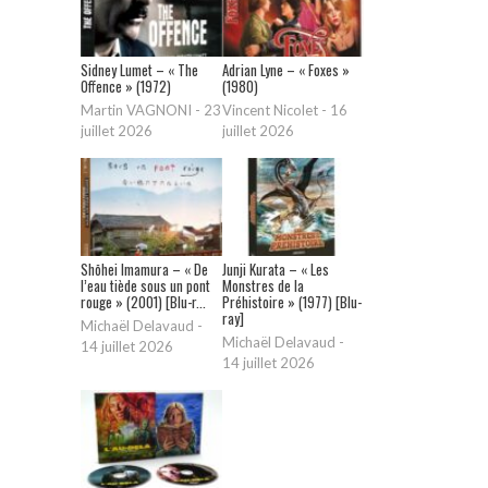
Sidney Lumet – « The
Adrian Lyne – « Foxes »
Offence » (1972)
(1980)
Martin VAGNONI
-
23
Vincent Nicolet
-
16
juillet 2026
juillet 2026
Shōhei Imamura – « De
Junji Kurata – « Les
l’eau tiède sous un pont
Monstres de la
rouge » (2001) [Blu-r...
Préhistoire » (1977) [Blu-
ray]
Michaël Delavaud
-
Michaël Delavaud
-
14 juillet 2026
14 juillet 2026