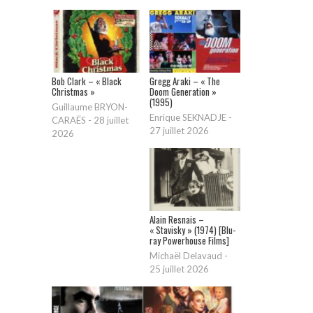
Bob Clark – « Black
Gregg Araki – « The
Christmas »
Doom Generation »
(1995)
Guillaume BRYON-
Enrique SEKNADJE
-
CARAËS
-
28 juillet
27 juillet 2026
2026
Alain Resnais –
« Stavisky » (1974) [Blu-
ray Powerhouse Films]
Michaël Delavaud
-
25 juillet 2026