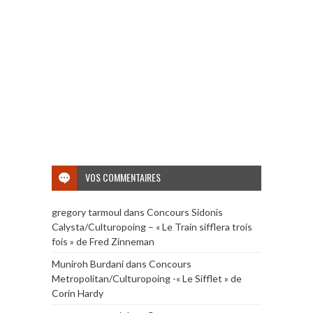
VOS COMMENTAIRES
gregory tarmoul
dans
Concours Sidonis
Calysta/Culturopoing – « Le Train sifflera trois
fois » de Fred Zinneman
Muniroh Burdani
dans
Concours
Metropolitan/Culturopoing -« Le Sifflet » de
Corin Hardy