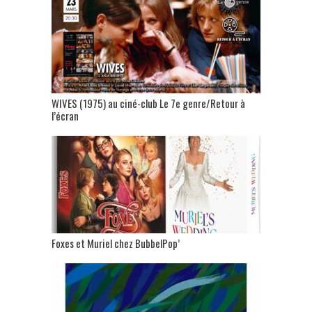
WIVES (1975) au ciné-club Le 7e genre/Retour à
l’écran
Foxes et Muriel chez BubbelPop’