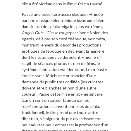
elle a été victime dans le film qu’elle a tourné.
Passé une ouverture assez glauque rythmée
par une musique électronique bizarroïde, bien
dans le ton des pinku-eiga les plus extrêmes,
Angels Guts : Classe rouge
passionne à bien des
égards, déjà par son côté théorique, voir méta,
montrant l’envers du décor des productions
érotiques de l’époque en décrivant la manière
dont les tournages se déroulent – même s’il
s’agit de séances photos et non de films, le
système fabrication est identique. Le cinéaste
ironise sur le fétichisme outrancier d’une
demande du public très codifiée (les culottes
doivent être blanches et non d’une autre
couleur). Passé cette mise en abyme sincère
(car on sent un auteur fatigué par les
représentations conventionnelles du pinku
traditionnel), le film prend une toute autre
direction, s’éloignant du pur divertissement
pour adultes pour embrasser la profondeur d’un
drame humain traité avec tact. La mise en scène