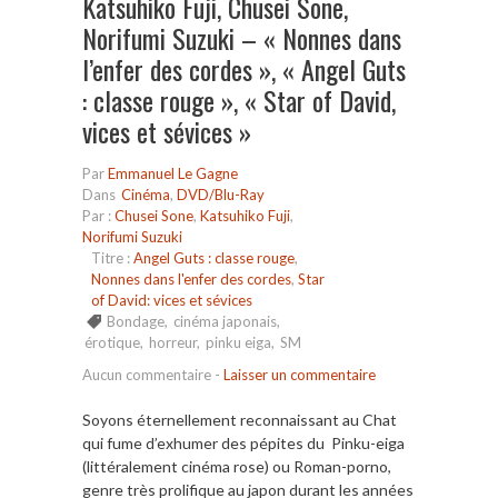
Katsuhiko Fuji, Chusei Sone,
Norifumi Suzuki – « Nonnes dans
l’enfer des cordes », « Angel Guts
: classe rouge », « Star of David,
vices et sévices »
Par
Emmanuel Le Gagne
Dans
Cinéma
,
DVD/Blu-Ray
Par :
Chusei Sone
,
Katsuhiko Fuji
,
Norifumi Suzuki
Titre :
Angel Guts : classe rouge
,
Nonnes dans l'enfer des cordes
,
Star
of David: vices et sévices
Bondage
,
cinéma japonais
,
érotique
,
horreur
,
pinku eiga
,
SM
Aucun commentaire
-
Laisser un commentaire
Soyons éternellement reconnaissant au Chat
qui fume d’exhumer des pépites du Pinku-eiga
(littéralement cinéma rose) ou Roman-porno,
genre très prolifique au japon durant les années