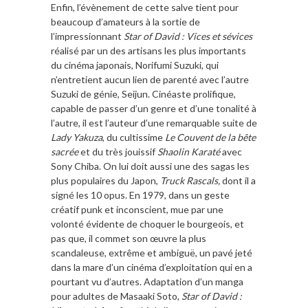
Enfin, l’évènement de cette salve tient pour
beaucoup d’amateurs à la sortie de
l’impressionnant
Star of David : Vices et sévices
réalisé par un des artisans les plus importants
du cinéma japonais, Norifumi Suzuki, qui
n’entretient aucun lien de parenté avec l’autre
Suzuki de génie, Seijun. Cinéaste prolifique,
capable de passer d’un genre et d’une tonalité à
l’autre, il est l’auteur d’une remarquable suite de
Lady Yakuza
, du cultissime
Le Couvent de la bête
sacrée
et du très jouissif
Shaolin Karaté
avec
Sony Chiba. On lui doit aussi une des sagas les
plus populaires du Japon,
Truck Rascals,
dont il a
signé les 10 opus. En 1979, dans un geste
créatif punk et inconscient, mue par une
volonté évidente de choquer le bourgeois, et
pas que, il commet son œuvre la plus
scandaleuse, extrême et ambiguë, un pavé jeté
dans la mare d’un cinéma d’exploitation qui en a
pourtant vu d’autres. Adaptation d’un manga
pour adultes de Masaaki Soto,
Star of David :