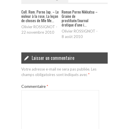
Coll. Rom. Porno Jap. – Le
Roman Porno Nikkatsu –
violeur à la rose, La leçon
Graine de
de choses de Mle Me...
prostituée/Journal
érotique d’une i...
Olivier ROSSIGNOT
-
Olivier ROSSIGNOT
-
22 novembre 2010
8 août 2010
Laisser un commentaire
Votre adresse e-mail ne sera pas publiée.
Les
champs obligatoires sont indiqués avec
*
Commentaire
*