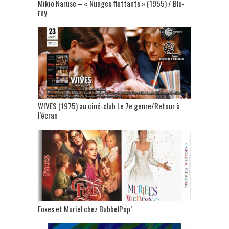
Mikio Naruse – « Nuages flottants » (1955) / Blu-
ray
WIVES (1975) au ciné-club Le 7e genre/Retour à
l’écran
Foxes et Muriel chez BubbelPop’