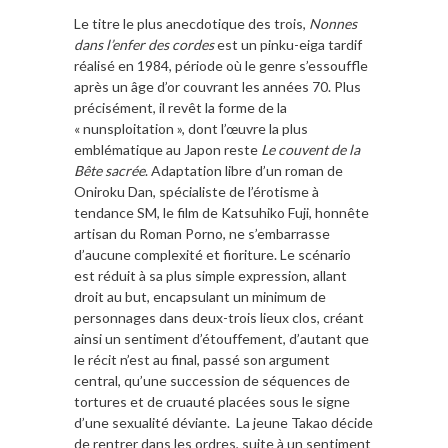
Le titre le plus anecdotique des trois,
Nonnes
dans l’enfer des cordes
est un pinku-eiga tardif
réalisé en 1984, période où le genre s’essouffle
après un âge d’or couvrant les années 70. Plus
précisément, il revêt la forme de la
« nunsploitation », dont l’œuvre la plus
emblématique au Japon reste
Le couvent de la
Bête sacrée
. Adaptation libre d’un roman de
Oniroku Dan, spécialiste de l’érotisme à
tendance SM, le film de Katsuhiko Fuji, honnête
artisan du Roman Porno, ne s’embarrasse
d’aucune complexité et fioriture. Le scénario
est réduit à sa plus simple expression, allant
droit au but, encapsulant un minimum de
personnages dans deux-trois lieux clos, créant
ainsi un sentiment d’étouffement, d’autant que
le récit n’est au final, passé son argument
central, qu’une succession de séquences de
tortures et de cruauté placées sous le signe
d’une sexualité déviante. La jeune Takao décide
de rentrer dans les ordres, suite à un sentiment