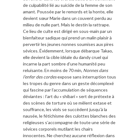
de culpabilité lié au suicide de la femme de son
amant. Poussée par le remords et la honte, elle
devient sœur Marie dans un couvent perdu au
milieu de nulle part. Mais le destin la rattrape.
Ce lieu de culte est dirigé en sous-main par un
bienfaiteur sadique qui prend un malin plaisir à
pervertir les jeunes nonnes soumises aux pires
sévices. Évidemment, lorsque débarque Takao,
elle devient la cible idéale du dandy cruel qui
incarne la part sombre d’une humanité peu
reluisante. En moins de 70 min,
Nonnes dans
l’enfer des cordes
expose sans interruption tous
les tropes du genre dans un geste décomplexé
qui fascine par l’accumulation de séquences
déviantes : l’art du « shibari » sert de prétexte à
des scènes de torture où se mêlent extase et
souffrance, les viols se succèdent jusqu’à la
nausée, le fétichisme des culottes blanches des
religieuses s’accompagne de toute une série de
sévices corporels mutilant les chairs
innocentes. Ne cherchez aucune réflexion dans