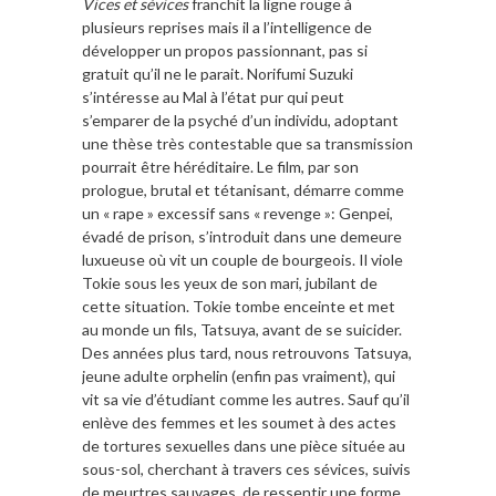
Vices et sévices
franchit la ligne rouge à
plusieurs reprises mais il a l’intelligence de
développer un propos passionnant, pas si
gratuit qu’il ne le parait. Norifumi Suzuki
s’intéresse au Mal à l’état pur qui peut
s’emparer de la psyché d’un individu, adoptant
une thèse très contestable que sa transmission
pourrait être héréditaire. Le film, par son
prologue, brutal et tétanisant, démarre comme
un « rape » excessif sans « revenge »: Genpei,
évadé de prison, s’introduit dans une demeure
luxueuse où vit un couple de bourgeois. Il viole
Tokie sous les yeux de son mari, jubilant de
cette situation. Tokie tombe enceinte et met
au monde un fils, Tatsuya, avant de se suicider.
Des années plus tard, nous retrouvons Tatsuya,
jeune adulte orphelin (enfin pas vraiment), qui
vit sa vie d’étudiant comme les autres. Sauf qu’il
enlève des femmes et les soumet à des actes
de tortures sexuelles dans une pièce située au
sous-sol, cherchant à travers ces sévices, suivis
de meurtres sauvages, de ressentir une forme