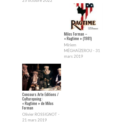
25 octobre 2022
Milos Forman –
« Ragtime » (1981)
Miriem
MÉGHAÏZEROU
-
31
mars 2019
Concours Arte Editions /
Culturopoing :
« Ragtime » de Milos
Forman
Olivier ROSSIGNOT
-
21 mars 2019