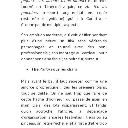
pique
et
les amours d’une blonde
) et dernier
tourné en Tchécoslovaquie, ce
Au feu les
pompiers
-ressorti aujourd’hui en copie
restaurée (magnifique) grâce à Carlotta –
étonne par de multiples aspects.
Son ambition moderne, qui voit défiler pendant
plus d’une heure un film sans véritables
personnages et tourné avec des non-
professionnels ; son montage au cordeau, pour
donner sens à sa fable ; sa noirceur, surtout.
The Party sous les chars
Mais avant le bal, il faut répéter, comme une
amorce prophétique : dès les premiers plans,
tout se délite. On ne sait trop que faire de
cette hache d’honneur qui passe de main en
main. Déjà, des lots disparaissent. Et tandis
qu’on accroche l’affiche, la débandade
d’organisation lance les festivités : tiens toi au
pinceau, on retire l’échelle, et à force d’être trop