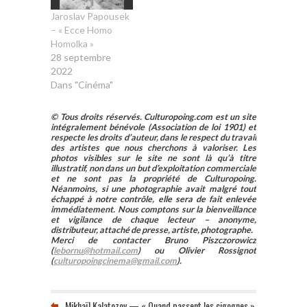
Jaroslav Papousek
– « Ecce Homo
Homolka »
28 septembre
2022
Dans "Cinéma"
© Tous droits réservés. Culturopoing.com est un site
intégralement bénévole (Association de loi 1901) et
respecte les droits d’auteur, dans le respect du travail
des artistes que nous cherchons à valoriser. Les
photos visibles sur le site ne sont là qu’à titre
illustratif, non dans un but d’exploitation commerciale
et ne sont pas la propriété de Culturopoing.
Néanmoins, si une photographie avait malgré tout
échappé à notre contrôle, elle sera de fait enlevée
immédiatement. Nous comptons sur la bienveillance
et vigilance de chaque lecteur – anonyme,
distributeur, attaché de presse, artiste, photographe.
Merci de contacter Bruno Piszczorowicz
(
lebornu@hotmail.com
) ou Olivier Rossignot
(
culturopoingcinema@gmail.com
).
Mikhaïl Kalatozov — « Quand passent les cigognes »