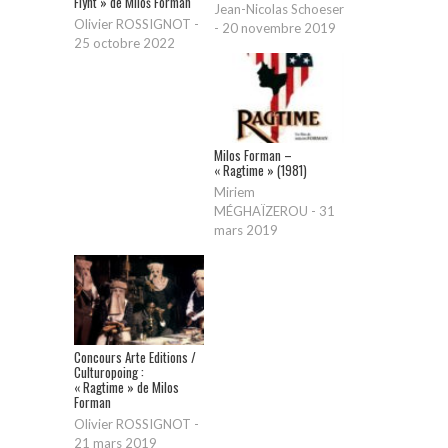
Flynt » de Miloš Forman
Jean-Nicolas Schoeser
Olivier ROSSIGNOT
-
-
20 novembre 2019
25 octobre 2022
Milos Forman –
« Ragtime » (1981)
Miriem
MÉGHAÏZEROU
-
31
mars 2019
Concours Arte Editions /
Culturopoing :
« Ragtime » de Milos
Forman
Olivier ROSSIGNOT
-
21 mars 2019