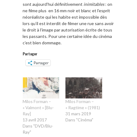
sont aujourd’hui définitivement
i
nimitables
: on
ne filme plus en 16 mm noir et blanc et l’esprit
néoréaliste qui les habite est impossible dès
lors qu’il est interdit de filmer une rue sans avoir
le droit à l’image par autorisation écrite de tous
les passants. Pour une certaine idée du cinéma
c’est bien dommage.
Partager
Partager
Milos Forman –
Milos Forman –
« Valmont » [Blu-
« Ragtime » (1981)
Ray]
31 mars 2019
13 avril 2017
Dans "Cinéma"
Dans "DVD/Blu-
Ray"