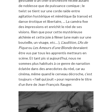
gestuelle d’un chef d’orchestre recèle autant
de noblesse que de puissance comique ; le
twist se tient sur une corde raide entre
agitation hystérique et mimétique (la transe) et
danse érotique et libertaire, … La caméra fixe
des impressions et enrichit le réel de ses
visions. Rien que pour cette mystérieuse
alchimie et cette joie à filmer (une main sur une
bouteille, un visage, etc… ),
L’audition, L’As de
Pique
ou
Les Amours d’une Blonde
devraient
être vus par tous les apprentis metteurs en
scène. Et tant pis si aujourd’hui, nous ne
sommes plus habitués à ce genre de narration
éclatée dans des anecdotes du réel, car au
cinéma, même quand le cerveau décroche, c’est
toujours « l’œil qui jouit » pour reprendre le titre
d’un livre de Jean-François Rauger.