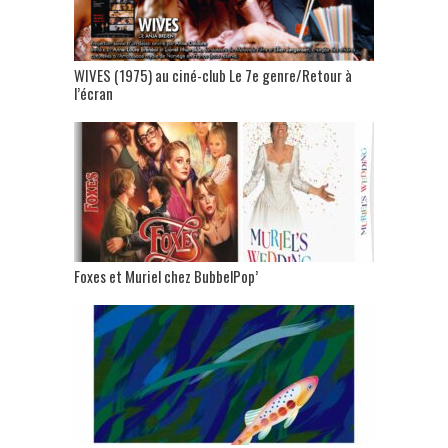
WIVES (1975) au ciné-club Le 7e genre/Retour à
l’écran
Foxes et Muriel chez BubbelPop’