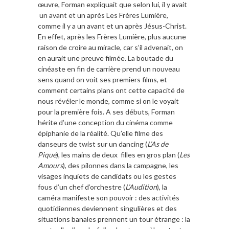
œuvre, Forman expliquait que selon lui, il y avait
un avant et un après Les Frères Lumière,
comme il y a un avant et un après Jésus-Christ.
En effet, après les Frères Lumière, plus aucune
raison de croire au miracle, car s’il advenait, on
en aurait une preuve filmée. La boutade du
cinéaste en fin de carrière prend un nouveau
sens quand on voit ses premiers films, et
comment certains plans ont cette capacité de
nous révéler le monde, comme si on le voyait
pour la première fois. A ses débuts, Forman
hérite d’une conception du cinéma comme
épiphanie de la réalité. Qu’elle filme des
danseurs de twist sur un dancing (
L’As de
Pique
), les mains de deux filles en gros plan (
Les
Amours
), des pilonnes dans la campagne, les
visages inquiets de candidats ou les gestes
fous d’un chef d’orchestre (
L’Audition
), la
caméra manifeste son pouvoir : des activités
quotidiennes deviennent singulières et des
situations banales prennent un tour étrange : la