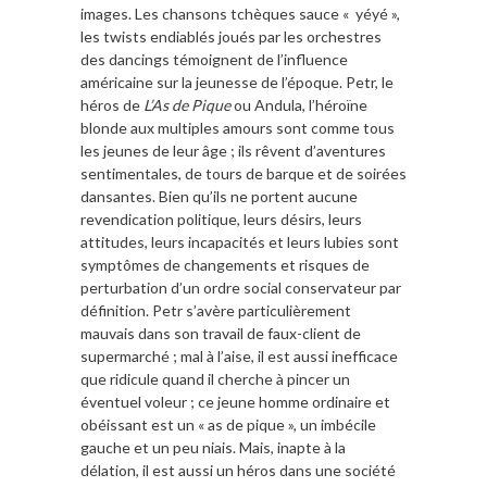
images. Les chansons tchèques sauce « yéyé »,
les twists endiablés joués par les orchestres
des dancings témoignent de l’influence
américaine sur la jeunesse de l’époque. Petr, le
héros de
L’As de Pique
ou Andula, l’héroïne
blonde aux multiples amours sont comme tous
les jeunes de leur âge ; ils rêvent d’aventures
sentimentales, de tours de barque et de soirées
dansantes. Bien qu’ils ne portent aucune
revendication politique, leurs désirs, leurs
attitudes, leurs incapacités et leurs lubies sont
symptômes de changements et risques de
perturbation d’un ordre social conservateur par
définition. Petr s’avère particulièrement
mauvais dans son travail de faux-client de
supermarché ; mal à l’aise, il est aussi inefficace
que ridicule quand il cherche à pincer un
éventuel voleur ; ce jeune homme ordinaire et
obéissant est un « as de pique », un imbécile
gauche et un peu niais. Mais, inapte à la
délation, il est aussi un héros dans une société