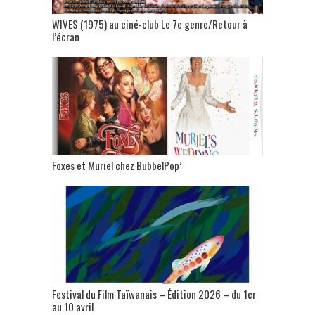
WIVES (1975) au ciné-club Le 7e genre/Retour à
l’écran
Foxes et Muriel chez BubbelPop’
Festival du Film Taïwanais – Édition 2026 – du 1er
au 10 avril