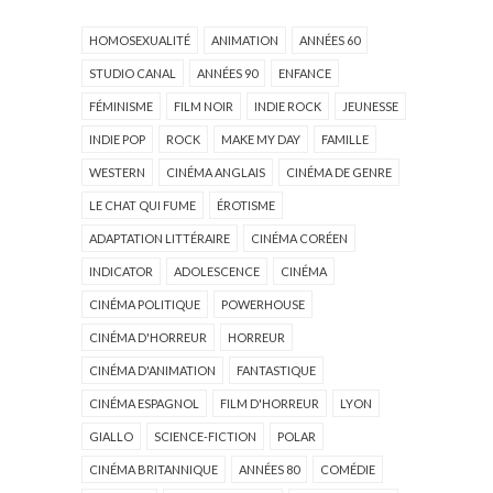
HOMOSEXUALITÉ
ANIMATION
ANNÉES 60
STUDIO CANAL
ANNÉES 90
ENFANCE
FÉMINISME
FILM NOIR
INDIE ROCK
JEUNESSE
INDIE POP
ROCK
MAKE MY DAY
FAMILLE
WESTERN
CINÉMA ANGLAIS
CINÉMA DE GENRE
LE CHAT QUI FUME
ÉROTISME
ADAPTATION LITTÉRAIRE
CINÉMA CORÉEN
INDICATOR
ADOLESCENCE
CINÉMA
CINÉMA POLITIQUE
POWERHOUSE
CINÉMA D'HORREUR
HORREUR
CINÉMA D'ANIMATION
FANTASTIQUE
CINÉMA ESPAGNOL
FILM D'HORREUR
LYON
GIALLO
SCIENCE-FICTION
POLAR
CINÉMA BRITANNIQUE
ANNÉES 80
COMÉDIE