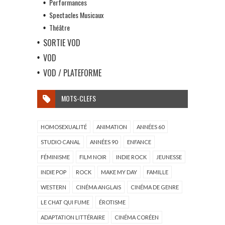
Performances
Spectacles Musicaux
Théâtre
SORTIE VOD
VOD
VOD / PLATEFORME
MOTS-CLEFS
HOMOSEXUALITÉ
ANIMATION
ANNÉES 60
STUDIO CANAL
ANNÉES 90
ENFANCE
FÉMINISME
FILM NOIR
INDIE ROCK
JEUNESSE
INDIE POP
ROCK
MAKE MY DAY
FAMILLE
WESTERN
CINÉMA ANGLAIS
CINÉMA DE GENRE
LE CHAT QUI FUME
ÉROTISME
ADAPTATION LITTÉRAIRE
CINÉMA CORÉEN