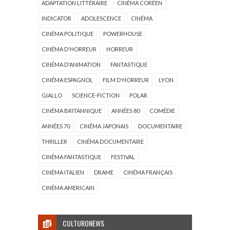
ADAPTATION LITTÉRAIRE
CINÉMA CORÉEN
INDICATOR
ADOLESCENCE
CINÉMA
CINÉMA POLITIQUE
POWERHOUSE
CINÉMA D'HORREUR
HORREUR
CINÉMA D'ANIMATION
FANTASTIQUE
CINÉMA ESPAGNOL
FILM D'HORREUR
LYON
GIALLO
SCIENCE-FICTION
POLAR
CINÉMA BRITANNIQUE
ANNÉES 80
COMÉDIE
ANNÉES 70
CINÉMA JAPONAIS
DOCUMENTAIRE
THRILLER
CINÉMA DOCUMENTAIRE
CINÉMA FANTASTIQUE
FESTIVAL
CINÉMA ITALIEN
DRAME
CINÉMA FRANÇAIS
CINÉMA AMERICAIN
CULTURONEWS