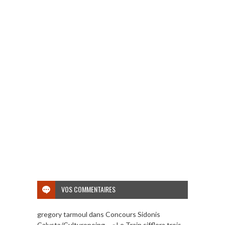
VOS COMMENTAIRES
gregory tarmoul
dans
Concours Sidonis
Calysta/Culturopoing – « Le Train sifflera trois