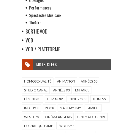
Ouvrages
Performances
Spectacles Musicaux
Théâtre
SORTIE VOD
VOD
VOD / PLATEFORME
MOTS-CLEFS
HOMOSEXUALITÉ
ANIMATION
ANNÉES 60
STUDIO CANAL
ANNÉES 90
ENFANCE
FÉMINISME
FILM NOIR
INDIE ROCK
JEUNESSE
INDIE POP
ROCK
MAKE MY DAY
FAMILLE
WESTERN
CINÉMA ANGLAIS
CINÉMA DE GENRE
LE CHAT QUI FUME
ÉROTISME