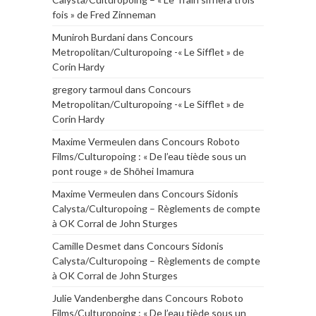
fois » de Fred Zinneman
Muniroh Burdani
dans
Concours
Metropolitan/Culturopoing -« Le Sifflet » de
Corin Hardy
gregory tarmoul
dans
Concours
Metropolitan/Culturopoing -« Le Sifflet » de
Corin Hardy
Maxime Vermeulen
dans
Concours Roboto
Films/Culturopoing : « De l’eau tiède sous un
pont rouge » de Shōhei Imamura
Maxime Vermeulen
dans
Concours Sidonis
Calysta/Culturopoing – Règlements de compte
à OK Corral de John Sturges
Camille Desmet
dans
Concours Sidonis
Calysta/Culturopoing – Règlements de compte
à OK Corral de John Sturges
Julie Vandenberghe
dans
Concours Roboto
Films/Culturopoing : « De l’eau tiède sous un