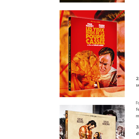
2
s
N
l
f
m
3
d