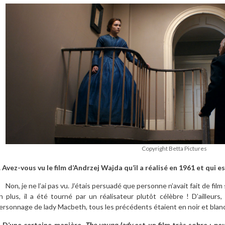
Copyright Betta Pictures
. Avez-vous vu le film d’Andrzej Wajda qu’il a réalisé en 1961 et qui
on, je ne l’ai pas vu. J’étais persuadé que personne n’avait fait de film su
n plus, il a été tourné par un réalisateur plutôt célèbre ! D’ailleurs,
ersonnage de lady Macbeth, tous les précédents étaient en noir et blanc
. D’une certaine manière,
The young lady
est un film très sobre : pe