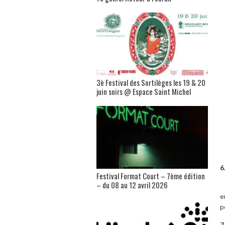
3è Festival des Sortilèges les 19 & 20
juin soirs @ Espace Saint Michel
6
Festival Format Court – 7ème édition
– du 08 au 12 avril 2026
N
e
p
7