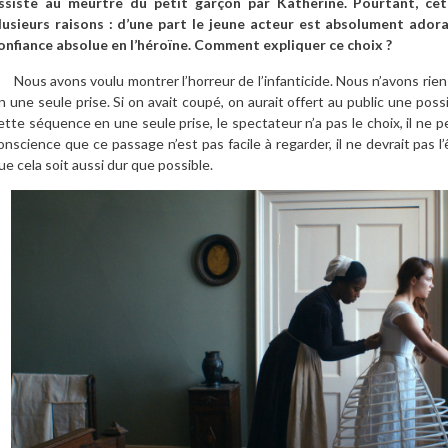
ssiste au meurtre du petit garçon par Katherine. Pourtant, cet
lusieurs raisons : d’une part le jeune acteur est absolument adora
onfiance absolue en l’héroïne. Comment expliquer ce choix ?
ous avons voulu montrer l’horreur de l’infanticide. Nous n’avons rie
n une seule prise. Si on avait coupé, on aurait offert au public une poss
ette séquence en une seule prise, le spectateur n’a pas le choix, il ne peu
onscience que ce passage n’est pas facile à regarder, il ne devrait pas l
ue cela soit aussi dur que possible.