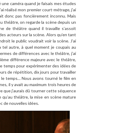
sé une caméra quand je faisais mes études
 j’ai réalisé mon premier court-métrage, j’ai
tait donc pas foncièrement inconnu. Mais
 du théâtre, on regarde la scène depuis un
 de théâtre quand il travaille s’assoit
 des acteurs sur la scène. Alors qu’en tant
droit le public voudrait voir la scène. J’ai
à tel autre, à quel moment je coupais au
mes de différences avec le théâtre, j’ai
xième différence majeure avec le théâtre,
p de temps pour expérimenter des idées de
 jours de répétition, dix jours pour travailler
s le temps… Nous avons tourné le film en
nes, il y avait au maximum trois heures de
tre que j’aurais dû tourner cette séquence
ce qu’au théâtre, la mise en scène mature
c de nouvelles idées.