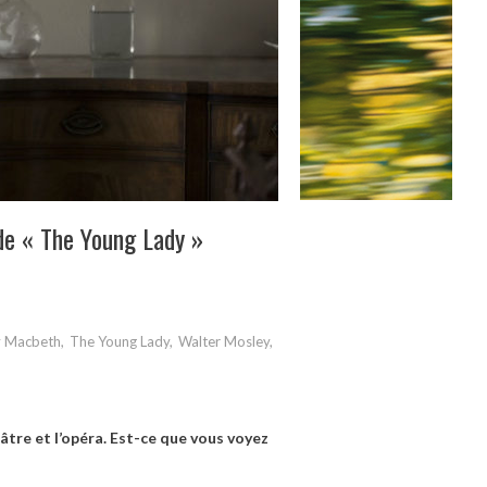
 de « The Young Lady »
y Macbeth
,
The Young Lady
,
Walter Mosley
,
tre et l’opéra. Est-ce que vous voyez