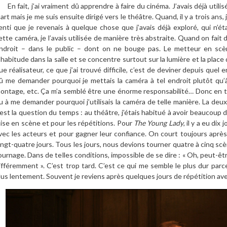
n fait, j’ai vraiment dû apprendre à faire du cinéma. J’avais déjà utili
’art mais je me suis ensuite dirigé vers le théâtre. Quand, il y a trois ans,
enti que je revenais à quelque chose que j’avais déjà exploré, qui n’é
ette caméra, je l’avais utilisée de manière très abstraite. Quand on fait
ndroit – dans le public – dont on ne bouge pas. Le metteur en scène
’habitude dans la salle et se concentre surtout sur la lumière et la place
ue réalisateur, ce que j’ai trouvé difficile, c’est de deviner depuis quel en
û me demander pourquoi je mettais la caméra à tel endroit plutôt qu’
ontage, etc. Ça m’a semblé être une énorme responsabilité… Donc en ter
u à me demander pourquoi j’utilisais la caméra de telle manière. La deu
’est la question du temps : au théâtre, j’étais habitué à avoir beaucou
ise en scène et pour les répétitions. Pour
The Young Lady
, il y a eu dix
vec les acteurs et pour gagner leur confiance. On court toujours aprè
ingt-quatre jours. Tous les jours, nous devions tourner quatre à cinq scè
ournage. Dans de telles conditions, impossible de se dire : « Oh, peut-ê
ifféremment ». C’est trop tard. C’est ce qui me semble le plus dur par
lus lentement. Souvent je reviens après quelques jours de répétition ave