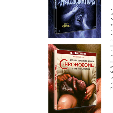
E
d
s
c
e
d
q
d
m
e
c
m
a
v
t
d
p