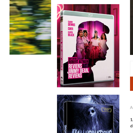
A
1
d