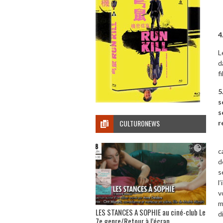
4
L
d
f
5
s
s
CULTURONEWS
r
E
c
d
s
l
v
m
LES STANCES A SOPHIE au ciné-club Le
d
7e genre/Retour à l’écran