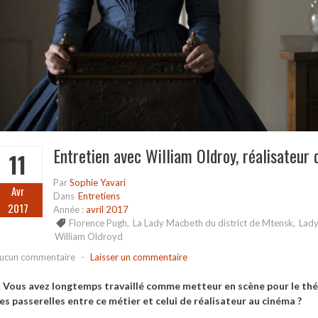
Entretien avec William Oldroy, réalisateur
11
Par
Sophie Yavari
Avr
Dans
Entretiens
2017
Année :
avril 2017
Florence Pugh
,
La Lady Macbeth du district de Mtensk
,
Lad
William Oldroyd
ucun commentaire
-
Laisser un commentaire
.
Vous avez longtemps travaillé comme metteur en scène pour le théâ
es passerelles entre ce métier et celui de réalisateur au cinéma ?