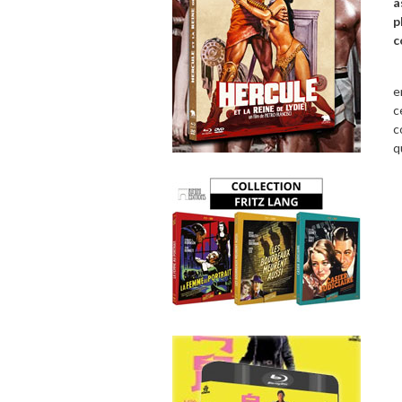
a
p
c
N
e
c
c
q