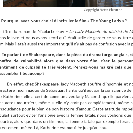
Copyright Betta Pictures
. Pourquoi avez-vous choisi d’intituler le film « The Young Lady » ?
e titre du roman de Nicolaï Leskov –
La Lady Macbeth du district de M
ans le livre et nous avons senti qu’il était utile de garder ce sous-titre
ilm. Mais il était aussi très important qu’il n’y ait pas de confusion avec l
. En parlant de Shakespeare, dans la pièce du dramaturge anglais, 
ouffre de culpabilité alors que dans votre film, c’est le perso
entiment de culpabilité très violent.
Pensez-vous malgré cela que 
essemblent beaucoup ?
n effet, chez Shakespeare, lady Macbeth souffre d’insomnie et nous 
aractère insomniaque de Sebastian, hanté qu’il est par la conscience d
e Katherine, elle a ceci de commun avec lady Macbeth qu’elle parvient à
es actes meurtriers, même si elle n’y croit pas complètement, même s
’insouciance pour le bien de son histoire d’amour. Cette attitude rappel
oulait surtout éviter l’analogie avec la femme fatale, nous voulions q
eurtre, alors que dans un film noir, la femme fatale par exemple ferait 
irectement mêlée. Là, Katherine est mouillée jusqu’au cou.