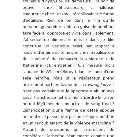
coupable d’
hybris
ou de démesure – la soif de
pouvoir chez Shakespeare, la jalousie
amoureuse chez Leskov – rétablissait une forme
d’équilibre. Rien de tel dans le film où le
personnage survit et doit, en guise de punition,
faire face à l’opprobre et vivre dans l’isolement.
L’absence de dimension morale dans le film
constitue un véritable écart par rapport à
l’œuvre d’origine et témoigne chez le réalisateur
de la volonté de consacrer la « victoire » de
Katherine (cf. entretien). On mesure alors
l’audace de William Oldroyd dans le choix d’une
telle héroïne. Mais si le réalisateur prend
nettement parti en faveur de sa «
young lady
», il
n’est pas certain que le spectateur ait un avis
aussi tranché. Le fait d’aimer à perdre la raison
peut-il légitimer des meurtres de sang-froid ?
L’émancipation d’une femme de cette époque
ne peut-elle passer que par une réappropriation
et un redoublement de la violence masculine ?
Autant de questions qui interdisent de
considérer Katherine simplement comme une