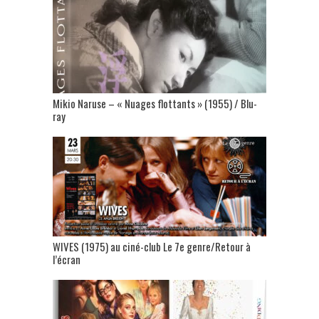
Mikio Naruse – « Nuages flottants » (1955) / Blu-
ray
WIVES (1975) au ciné-club Le 7e genre/Retour à
l’écran