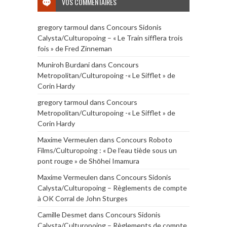
VOS COMMENTAIRES
gregory tarmoul
dans
Concours Sidonis
Calysta/Culturopoing – « Le Train sifflera trois
fois » de Fred Zinneman
Muniroh Burdani
dans
Concours
Metropolitan/Culturopoing -« Le Sifflet » de
Corin Hardy
gregory tarmoul
dans
Concours
Metropolitan/Culturopoing -« Le Sifflet » de
Corin Hardy
Maxime Vermeulen
dans
Concours Roboto
Films/Culturopoing : « De l’eau tiède sous un
pont rouge » de Shōhei Imamura
Maxime Vermeulen
dans
Concours Sidonis
Calysta/Culturopoing – Règlements de compte
à OK Corral de John Sturges
Camille Desmet
dans
Concours Sidonis
Calysta/Culturopoing – Règlements de compte