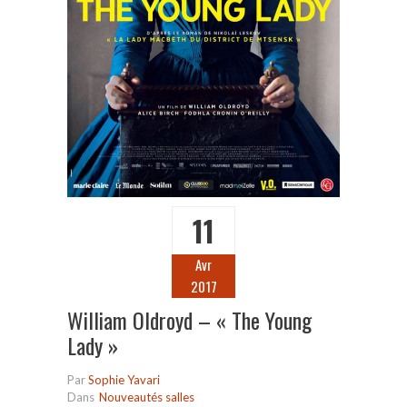
11
Avr
2017
William Oldroyd – « The Young
Lady »
Par
Sophie Yavari
Dans
Nouveautés salles