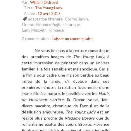
Par :
William Oldroyd
Titre :
The Young Lady
Année :
12 avril 2017
adaptation littéraire
,
Cosmo Jarvis
,
Drame
,
Florence Pugh
,
historique
,
Lady Macbeth
,
romance
2 commentaires
-
Laisser un commentaire
Ne vous fiez pas à la texture romantique
des premières images de
The Young Lady
, à
cette impression de pénétrer dans un univers
familier, à la fois sensible et mélancolique. Car si
le film a pour cadre une maison perdue au beau
milieu de la lande, s’il évoque dans ses
premières minutes la relation fusionnelle d’une
jeune fille à la nature, le parallèle avec les
Hauts
de Hurlevent
s’arrête là. Drame social, fait-
divers macabre, chronique de l’ennui et de la
désillusion amoureuse,
The Young Lady
est en
réalité plus proche de
Madame Bovary
que du
romantisme exalté des sœurs Brontë. Florence
Pugh – jeune actrice absolument sensationnelle