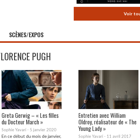
Voir to
SCÈNES/EXPOS
FLORENCE PUGH
Greta Gerwig – « Les filles
Entretien avec William
du Docteur March »
Oldroy, réalisateur de « The
Young Lady »
Sophie Yavari
-
5 janvier 2020
En ce début du mois de janvier,
Sophie Yavari
-
11 avril 2017